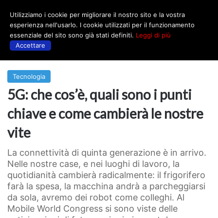
Utilizziamo i cookie per migliorare il nostro sito e la vostra
Menu
esperienza nell'usarlo. I cookie utilizzati per il funzionamento
essenziale del sito sono già stati definiti.
Leggi di più
Accettare
Prima
|
Tecnologia
Tecnologia
5G: che cos’è, quali sono i punti
chiave e come cambierà le nostre
vite
La connettività di quinta generazione è in arrivo.
Nelle nostre case, e nei luoghi di lavoro, la
quotidianità cambierà radicalmente: il frigorifero
farà la spesa, la macchina andrà a parcheggiarsi
da sola, avremo dei robot come colleghi. Al
Mobile World Congress si sono viste delle