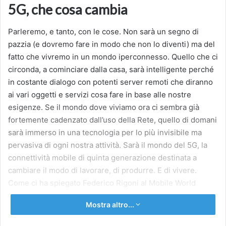
5G, che cosa cambia
Parleremo, e tanto, con le cose. Non sarà un segno di
pazzia (e dovremo fare in modo che non lo diventi) ma del
fatto che vivremo in un mondo iperconnesso. Quello che ci
circonda, a cominciare dalla casa, sarà intelligente perché
in costante dialogo con potenti server remoti che diranno
ai vari oggetti e servizi cosa fare in base alle nostre
esigenze. Se il mondo dove viviamo ora ci sembra già
fortemente cadenzato dall’uso della Rete, quello di domani
sarà immerso in una tecnologia per lo più invisibile ma
pervasiva di ogni nostra attività. Sarà il mondo del 5G, la
connettività mobile di quinta generazione destinata a
cambiare il modo di lavorare, di produrre. E di vivere.
Come ci ha spiegato Federico Rigoni al Mobile World
Congress, la fiera di Barcellona dedicata alla telefonia, «Le
Mostra altro...
evoluzioni delle reti mobili dal 2G, al 3G fino all’attuale 4G
hanno rappresentato dei salti quantitativi di velocità. Il 5G