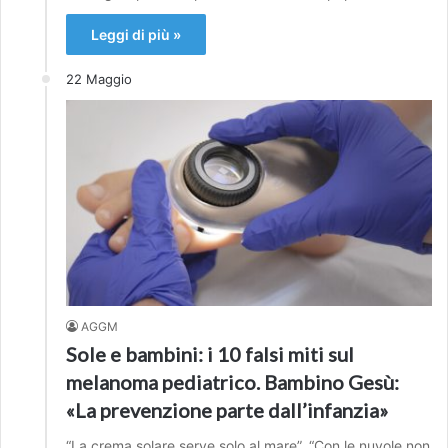
Leggi di più »
22 Maggio
AGGM
Sole e bambini: i 10 falsi miti sul
melanoma pediatrico. Bambino Gesù:
«La prevenzione parte dall’infanzia»
“La crema solare serve solo al mare”. “Con le nuvole non