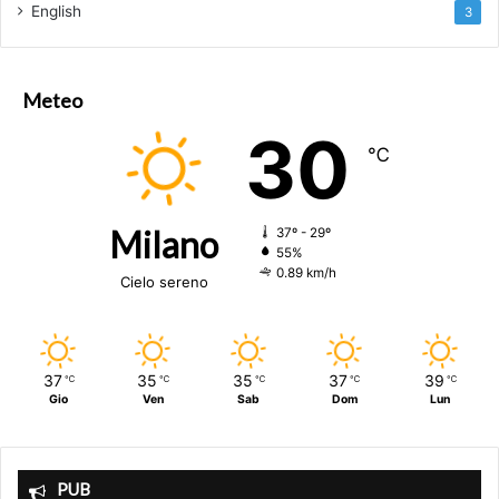
English
3
Meteo
30
℃
Milano
37º - 29º
55%
0.89 km/h
Cielo sereno
37
35
35
37
39
℃
℃
℃
℃
℃
Gio
Ven
Sab
Dom
Lun
PUB