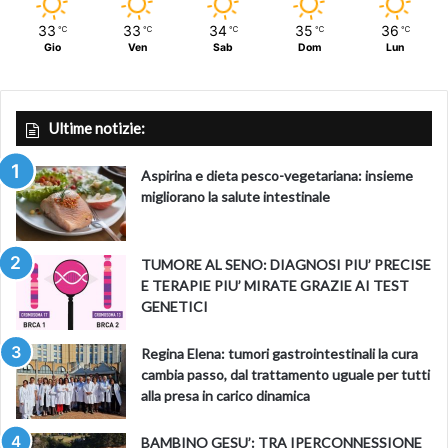
33
33
34
35
36
℃
℃
℃
℃
℃
Gio
Ven
Sab
Dom
Lun
Ultime notizie:
Aspirina e dieta pesco-vegetariana: insieme
migliorano la salute intestinale
TUMORE AL SENO: DIAGNOSI PIU’ PRECISE
E TERAPIE PIU’ MIRATE GRAZIE AI TEST
GENETICI
Regina Elena: tumori gastrointestinali la cura
cambia passo, dal trattamento uguale per tutti
alla presa in carico dinamica
BAMBINO GESU’: TRA IPERCONNESSIONE