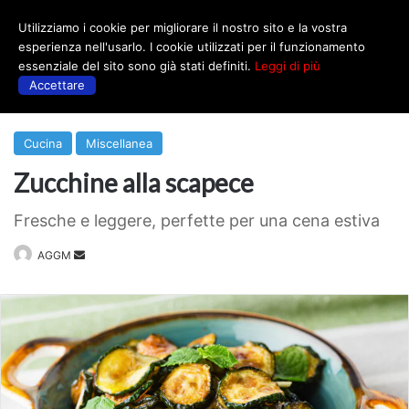
Utilizziamo i cookie per migliorare il nostro sito e la vostra
Menu
esperienza nell'usarlo. I cookie utilizzati per il funzionamento
essenziale del sito sono già stati definiti.
Leggi di più
Accettare
Prima
|
Cucina
Cucina
Miscellanea
Zucchine alla scapece
Fresche e leggere, perfette per una cena estiva
Invia
AGGM
un'email