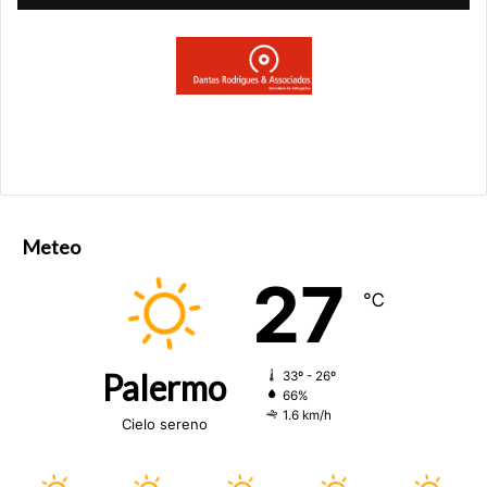
Meteo
27
℃
Palermo
33º - 26º
66%
1.6 km/h
Cielo sereno