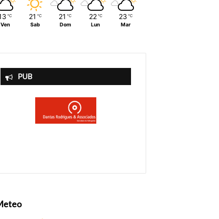
13
21
21
22
23
℃
℃
℃
℃
℃
Ven
Sab
Dom
Lun
Mar
PUB
Meteo