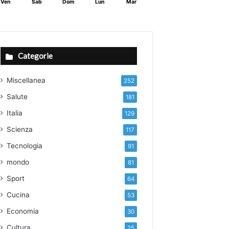
Ven
Sab
Dom
Lun
Mar
Categorie
Miscellanea
252
Salute
181
Italia
129
Scienza
117
Tecnologia
91
mondo
81
Sport
64
Cucina
53
Economia
30
Cultura
25