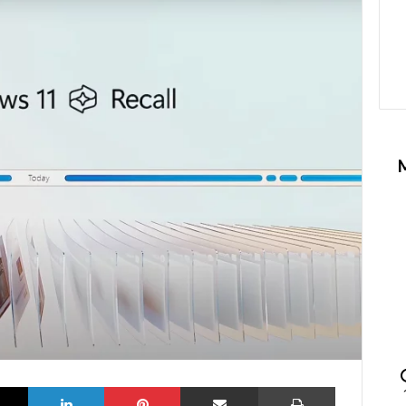
k
X
LinkedIn
Pinterest
Partilhar via Email
Imprimir