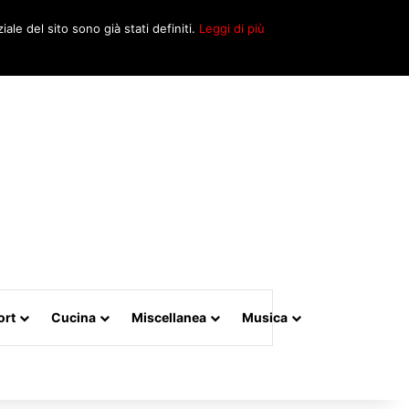
Cerca
iale del sito sono già stati definiti.
Leggi di più
per
ort
Cucina
Miscellanea
Musica