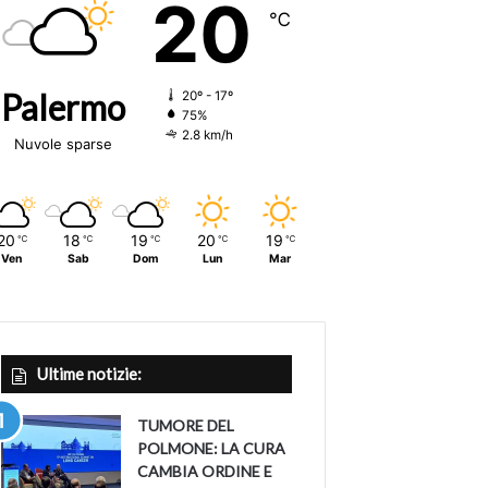
20
℃
Palermo
20º - 17º
75%
2.8 km/h
Nuvole sparse
20
18
19
20
19
℃
℃
℃
℃
℃
Ven
Sab
Dom
Lun
Mar
Ultime notizie:
TUMORE DEL
POLMONE: LA CURA
CAMBIA ORDINE E