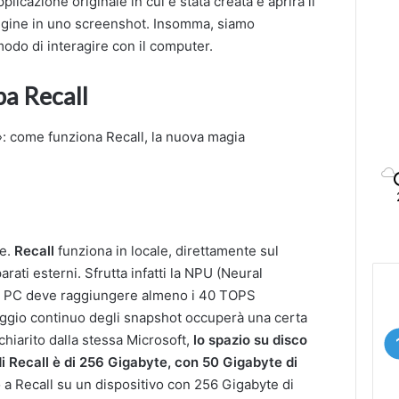
plicazione originale in cui è stata creata e aprirà il
origine in uno screenshot. Insomma, siamo
odo di interagire con il computer.
a Recall
re.
Recall
funziona in locale, direttamente sul
rati esterni. Sfrutta infatti la NPU (Neural
us PC deve raggiungere almeno i 40 TOPS
ataggio continuo degli snapshot occuperà una certa
hiarito dalla stessa Microsoft,
lo spazio su disco
i Recall è di 256 Gigabyte, con 50 Gigabyte di
 a Recall su un dispositivo con 256 Gigabyte di