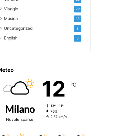
Viaggio
22
Musica
18
Uncategorized
8
English
3
Meteo
12
℃
Milano
13º - 11º
76%
2.57 km/h
Nuvole sparse