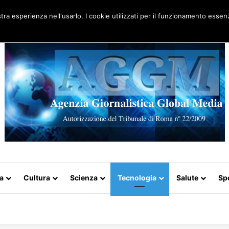
Artigo aleatório
stra esperienza nell'usarlo. I cookie utilizzati per il funzionamento essenz
a
Cultura
Scienza
Tecnologia
Salute
Sp