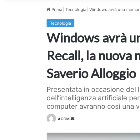
Prima
|
Tecnologia
|
Windows avrà una memoria «
Tecnologia
Windows avrà un
Recall, la nuova m
Saverio Alloggio
Presentata in occasione del l
dell’intelligenza artificiale p
computer avranno così una ve
Invia
AGGM
un'email