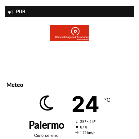
PUB
Meteo
24
℃
Palermo
25º - 24º
87%
1.71 km/h
Cielo sereno