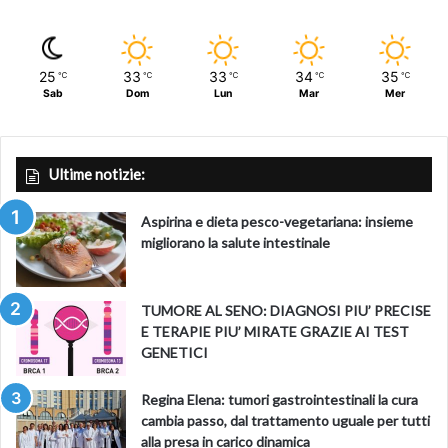
25
33
33
34
35
℃
℃
℃
℃
℃
Sab
Dom
Lun
Mar
Mer
Ultime notizie:
Aspirina e dieta pesco-vegetariana: insieme
migliorano la salute intestinale
TUMORE AL SENO: DIAGNOSI PIU’ PRECISE
E TERAPIE PIU’ MIRATE GRAZIE AI TEST
GENETICI
Regina Elena: tumori gastrointestinali la cura
cambia passo, dal trattamento uguale per tutti
alla presa in carico dinamica