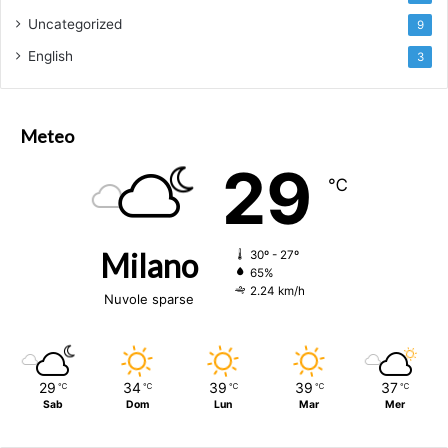
Uncategorized
9
English
3
Meteo
29
℃
Milano
30º - 27º
65%
2.24 km/h
Nuvole sparse
29
34
39
39
37
℃
℃
℃
℃
℃
Sab
Dom
Lun
Mar
Mer