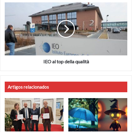
IEO
al
top
della
qualità
IEO al top della qualità
Artigos relacionados