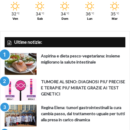
32
34
34
36
35
℃
℃
℃
℃
℃
Ven
Sab
Dom
Lun
Mar
Ultime notizie:
Aspirina e dieta pesco-vegetariana: insieme
migliorano la salute intestinale
TUMORE AL SENO: DIAGNOSI PIU’ PRECISE
E TERAPIE PIU’ MIRATE GRAZIE AI TEST
GENETICI
Regina Elena: tumori gastrointestinali la cura
cambia passo, dal trattamento uguale per tutti
alla presa in carico dinamica