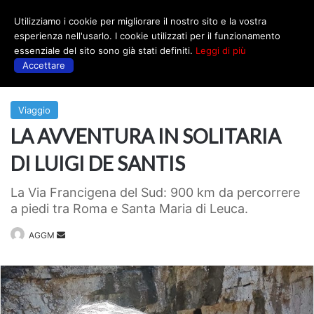
Utilizziamo i cookie per migliorare il nostro sito e la vostra
Menu
esperienza nell'usarlo. I cookie utilizzati per il funzionamento
essenziale del sito sono già stati definiti.
Leggi di più
Accettare
Prima
|
Viaggio
Viaggio
LA AVVENTURA IN SOLITARIA
DI LUIGI DE SANTIS
La Via Francigena del Sud: 900 km da percorrere
a piedi tra Roma e Santa Maria di Leuca.
Invia
AGGM
un'email