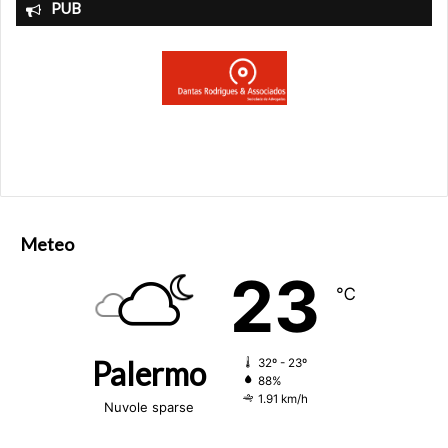
PUB
Meteo
23
℃
Palermo
32º - 23º
88%
1.91 km/h
Nuvole sparse