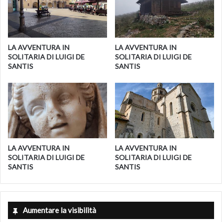
– Tempio di San Francesco: chiuso, apre solo di domenica
il
biologico
LA AVVENTURA IN
LA AVVENTURA IN
SOLITARIA DI LUIGI DE
SOLITARIA DI LUIGI DE
SANTIS
SANTIS
LA AVVENTURA IN
LA AVVENTURA IN
SOLITARIA DI LUIGI DE
SOLITARIA DI LUIGI DE
SANTIS
SANTIS
– Chiesa di San Giovanni a mare: chiusa, apre solo
domenica
– Pinacoteca comunale: chiusa, apre dal venerdi alla
domenica
Aumentare la visibilità
– Cappella dorata nel Complesso della SS.Annunziata: