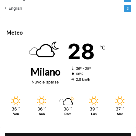
English
3
Meteo
28
℃
Milano
36º - 25º
68%
2.8 km/h
Nuvole sparse
36
36
38
39
37
℃
℃
℃
℃
℃
Ven
Sab
Dom
Lun
Mar