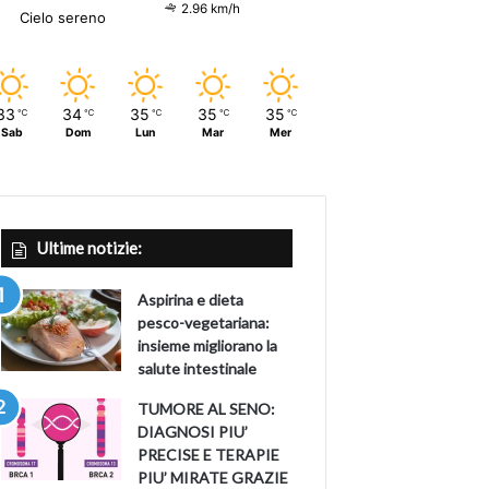
2.96 km/h
Cielo sereno
33
34
35
35
35
℃
℃
℃
℃
℃
Sab
Dom
Lun
Mar
Mer
Ultime notizie:
Aspirina e dieta
pesco-vegetariana:
insieme migliorano la
salute intestinale
TUMORE AL SENO:
DIAGNOSI PIU’
PRECISE E TERAPIE
PIU’ MIRATE GRAZIE