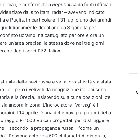
mmerciali, e confermata a
Repubblica
da fonti ufficiali.
evidenziate dal sito Itamilradar – avevano indicato
a e Puglia. In particolare il 31 luglio uno dei grandi
 quotidianamente decollano da Sigonella per
 conflitto ucraino, ha pattugliato per ore e ore un
are un’area precisa: la stessa dove nei tre giorni
rche degli aerei P72 italiani.
tuale delle navi russe e se la loro attività sia stata
Ieri però i velivoli da ricognizione italiani sono
abria e la Grecia, insistendo su alcune posizioni: c’è
sia ancora in zona. L’incrociatore “Varyag” è il
raini il 14 aprile: è una delle navi più potenti della
ungo raggio P-1000 Vulcan progettati per distruggere
eme – secondo la propaganda russa – “come un
eda”. Possono colpire a 500 chilometri di distanza,