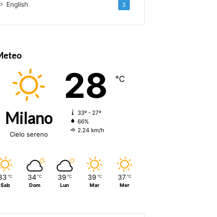
English
3
Meteo
28
℃
Milano
33º - 27º
66%
2.24 km/h
Cielo sereno
33
34
39
39
37
℃
℃
℃
℃
℃
Sab
Dom
Lun
Mar
Mer