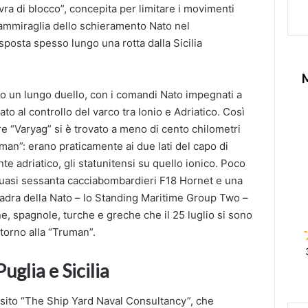
a di blocco”, concepita per limitare i movimenti
’ammiraglia dello schieramento Nato nel
sposta spesso lungo una rotta dalla Sicilia
rto un lungo duello, con i comandi Nato impegnati a
o al controllo del varco tra Ionio e Adriatico. Così
tore “Varyag” si è trovato a meno di cento chilometri
an”: erano praticamente ai due lati del capo di
nte adriatico, gli statunitensi su quello ionico. Poco
quasi sessanta cacciabombardieri F18 Hornet e una
adra della Nato – lo Standing Maritime Group Two –
ne, spagnole, turche e greche che il 25 luglio si sono
ntorno alla “Truman”.
uglia e Sicilia
l sito “The Ship Yard Naval Consultancy”, che