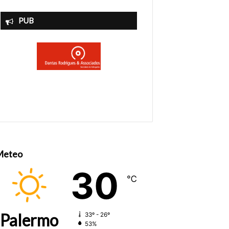
PUB
Meteo
30
℃
Palermo
33º - 26º
53%