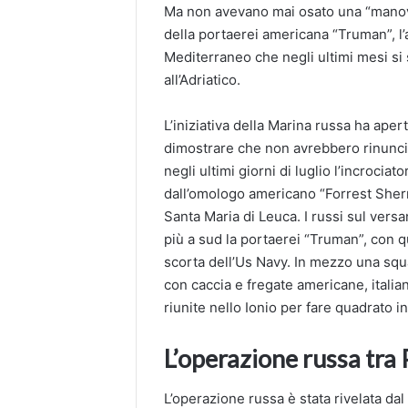
Ma non avevano mai osato una “manovr
della portaerei americana “Truman”, l
Mediterraneo che negli ultimi mesi si 
all’Adriatico.
L’iniziativa della Marina russa ha ape
dimostrare che non avrebbero rinunciat
negli ultimi giorni di luglio l’incrocia
dall’omologo americano “Forrest Sherm
Santa Maria di Leuca. I russi sul versa
più a sud la portaerei “Truman”, con 
scorta dell’Us Navy. In mezzo una squ
con caccia e fregate americane, italia
riunite nello Ionio per fare quadrato i
L’operazione russa tra P
L’operazione russa è stata rivelata da