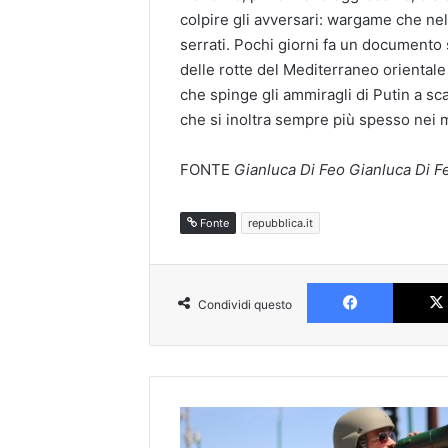
colpire gli avversari: wargame che ne
serrati. Pochi giorni fa un documento 
delle rotte del Mediterraneo orientale 
che spinge gli ammiragli di Putin a s
che si inoltra sempre più spesso nei ma
FONTE
Gianluca Di Feo Gianluca Di F
Fonte
repubblica.it
Faceboo
Condividi questo
Usa,
alta