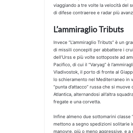
viaggiando a tre volte la velocità del 
di difese contraeree e radar più avanz
L’ammiraglio Tributs
Invece “L’ammiraglio Tributs” è un gra
di missili concepiti per abbattere i cr
dell’Urss e più volte sottoposte ad am
Pacifico, di cui il “Varyag” è l’ammira
Vladivostok, il porto di fronte al Giap
lo schieramento nel Mediterraneo in vi
“punta d’attacco” russa che si muove d
Atlantica, alternandosi all’altra squadr
fregate e una corvetta.
Infine almeno due sottomarini classe “K
mettono a segno spedizioni solitarie i
manovre, più o meno aggressive, e a sc