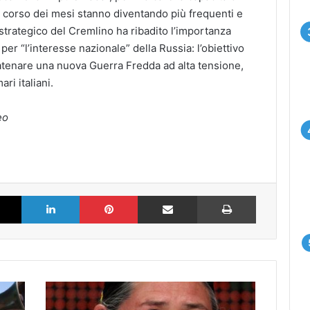
l corso dei mesi stanno diventando più frequenti e
strategico del Cremlino ha ribadito l’importanza
per “l’interesse nazionale” della Russia: l’obiettivo
catenare una nuova Guerra Fredda ad alta tensione,
ri italiani.
eo
k
X
LinkedIn
Pinterest
Partilhar via Email
Imprimir
Academy
apologizes