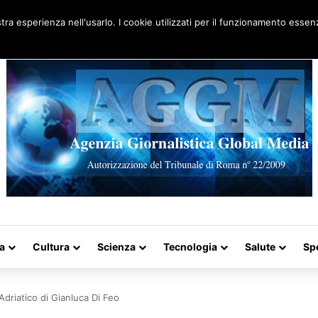
Artigo aleatório
stra esperienza nell'usarlo. I cookie utilizzati per il funzionamento essenz
a
Cultura
Scienza
Tecnologia
Salute
Sp
’Adriatico di Gianluca Di Feo