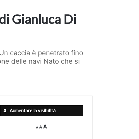
 di Gianluca Di
Un caccia è penetrato fino
ione delle navi Nato che si
Aumentare la visibilità
Decrease
Reset
Increase
A
A
A
font
font
size.
font