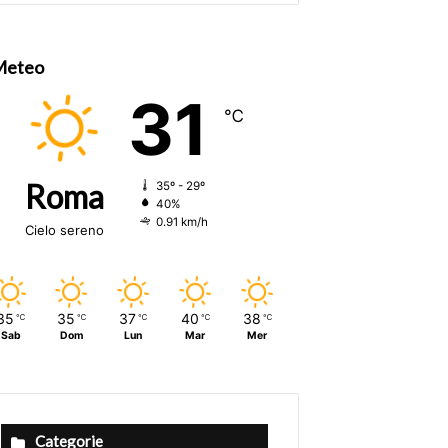
size.
size.
Meteo
31
℃
Roma
35º - 29º
40%
0.91 km/h
Cielo sereno
35
35
37
40
38
℃
℃
℃
℃
℃
Sab
Dom
Lun
Mar
Mer
Categorie