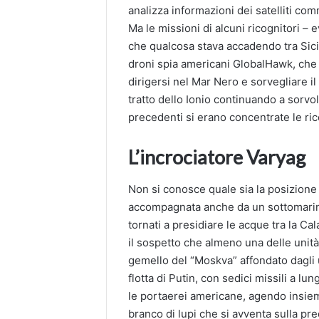
analizza informazioni dei satelliti co
Ma le missioni di alcuni ricognitori – 
che qualcosa stava accadendo tra Sicili
droni spia americani GlobalHawk, che
dirigersi nel Mar Nero e sorvegliare il
tratto dello Ionio continuando a sorvol
precedenti si erano concentrate le rice
L’incrociatore Varyag
Non si conosce quale sia la posizione at
accompagnata anche da un sottomarino. 
tornati a presidiare le acque tra la Cal
il sospetto che almeno una delle unità 
gemello del “Moskva” affondato dagli uc
flotta di Putin, con sedici missili a l
le portaerei americane, agendo insi
branco di lupi che si avventa sulla pr