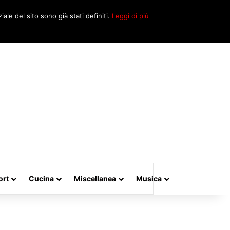
Cerca
iale del sito sono già stati definiti.
Leggi di più
per
ort
Cucina
Miscellanea
Musica