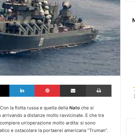
k
X
LinkedIn
Pinterest
Partilhar via Email
Imprimir
 Con la flotta russa e quella della
Nato
che si
arrivando a distanze molto ravvicinate. E che tre
a compiere un’operazione molto ardita: si sono
iatico e ostacolare la portaerei americana “Truman”.