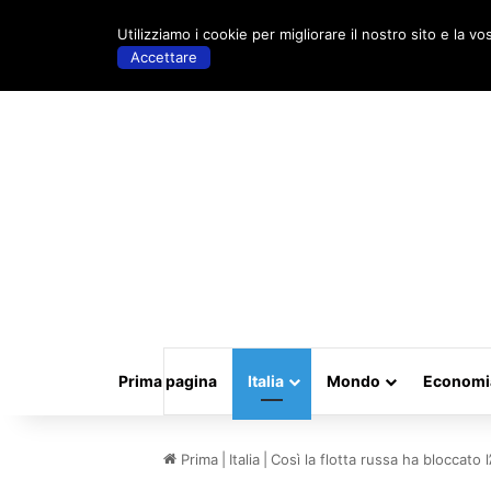
sabato, Agosto 8 2026 | 10:46
Utilizziamo i cookie per migliorare il nostro sito e la vo
Accettare
Prima pagina
Italia
Mondo
Economi
Prima
|
Italia
|
Così la flotta russa ha bloccato l