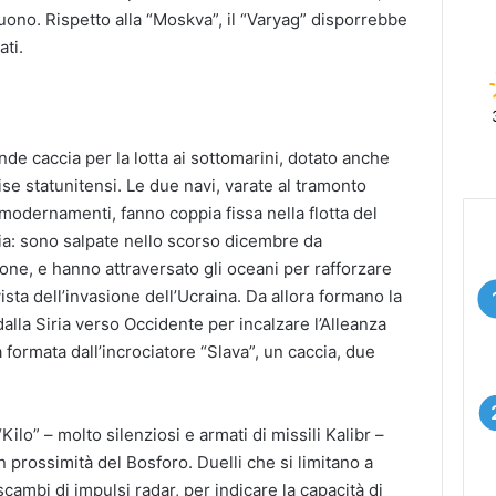
suono. Rispetto alla “Moskva”, il “Varyag” disporrebbe
ati.
nde caccia per la lotta ai sottomarini, dotato anche
uise statunitensi. Le due navi, varate al tramonto
modernamenti, fanno coppia fissa nella flotta del
glia: sono salpate nello scorso dicembre da
pone, e hanno attraversato gli oceani per rafforzare
sta dell’invasione dell’Ucraina. Da allora formano la
alla Siria verso Occidente per incalzare l’Alleanza
a formata dall’incrociatore “Slava”, un caccia, due
ilo” – molto silenziosi e armati di missili Kalibr –
n prossimità del Bosforo. Duelli che si limitano a
ambi di impulsi radar, per indicare la capacità di