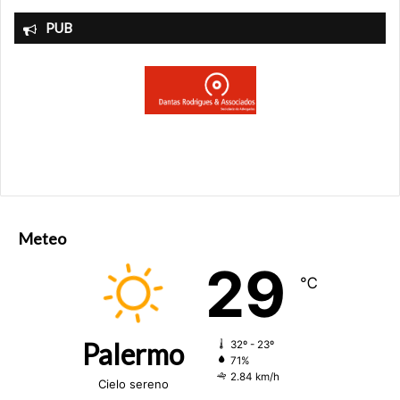
PUB
Meteo
29
℃
Palermo
32º - 23º
71%
2.84 km/h
Cielo sereno