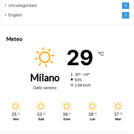
Uncategorized
9
English
3
Meteo
29
℃
Milano
35º - 24º
63%
2.68 km/h
Cielo sereno
35
33
38
38
37
℃
℃
℃
℃
℃
Ven
Sab
Dom
Lun
Mar