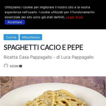
Utilizziamo i cookie per migliorare il nostro sito e la vostra
Menu
esperienza nell'usarlo. I cookie utilizzati per il funzionamento
essenziale del sito sono già stati definiti.
Leggi di più
Accettare
Prima
|
Cucina
Cucina
Miscellanea
SPAGHETTI CACIO E PEPE
Ricetta Casa Pappagallo - di Luca Pappagallo
Invia
AGGM
un'email