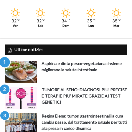
32
32
34
35
35
℃
℃
℃
℃
℃
Ven
Sab
Dom
Lun
Mar
Ultime notizie:
Aspirina e dieta pesco-vegetariana: insieme
migliorano la salute intestinale
TUMORE AL SENO: DIAGNOSI PIU’ PRECISE
E TERAPIE PIU’ MIRATE GRAZIE AI TEST
GENETICI
Regina Elena: tumori gastrointestinali la cura
cambia passo, dal trattamento uguale per tutti
alla presa in carico dinamica