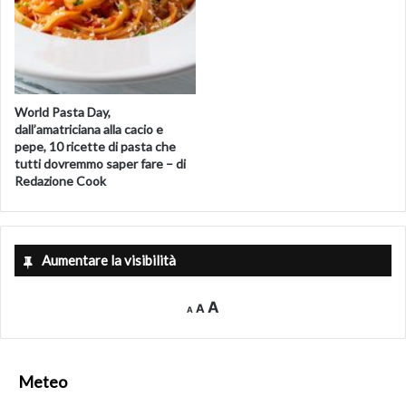
World Pasta Day,
dall’amatriciana alla cacio e
pepe, 10 ricette di pasta che
tutti dovremmo saper fare – di
Redazione Cook
Aumentare la visibilità
Decrease
Reset
Increase
A
A
A
font
font
size.
font
size.
size.
Meteo