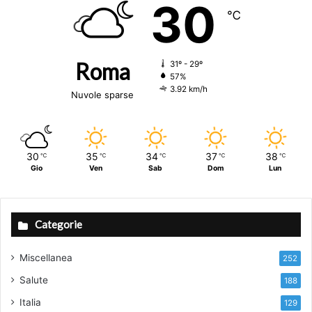
30
℃
Roma
31º - 29º
57%
3.92 km/h
Nuvole sparse
30
35
34
37
38
℃
℃
℃
℃
℃
Gio
Ven
Sab
Dom
Lun
Categorie
Miscellanea
252
Salute
188
Italia
129