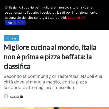
Utilizziamo i cookie per migliorare il nostro sito e la vostra
Menu
esperienza nell'usarlo. I cookie utilizzati per il funzionamento
essenziale del sito sono già stati definiti.
Leggi di più
Accettare
Prima
|
Cucina
Cucina
Migliore cucina al mondo, Italia
non è prima e pizza beffata: la
classifica
Secondo la community di TasteAtlas. Napoli è la
città dove si mangia meglio, con la pizza
secondo piatto migliore in assoluto
Invia
AGGM
un'email