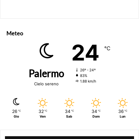
Meteo
24
℃
Palermo
26º - 24º
83%
1.88 km/h
Cielo sereno
26
32
34
34
36
℃
℃
℃
℃
℃
Gio
Ven
Sab
Dom
Lun