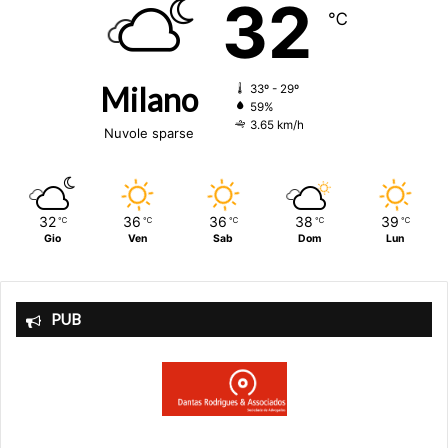
32
℃
Milano
33º - 29º
59%
3.65 km/h
Nuvole sparse
32
36
36
38
39
℃
℃
℃
℃
℃
Gio
Ven
Sab
Dom
Lun
PUB