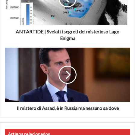
del
misterioso
Fonte
https://www.adnkronos.com/
Lago
Enigma
ANTARTIDE | Svelati i segreti del misterioso Lago
Enigma
Il
mistero
di
Assad,
è
in
Russia
ma
nessuno
sa
Il mistero di Assad, è in Russia ma nessuno sa dove
dove
Artigos relacionados