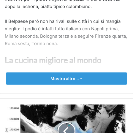
dopo la lechona, piatto tipico colombiano.
Il Belpaese però non ha rivali sulle città in cui si mangia
meglio: il podio è infatti tutto italiano con Napoli prima,
Milano seconda, Bologna terza e a seguire Firenze quarta,
Roma sesta, Torino nona.
La cucina migliore al mondo
Per il 2024 la community di TasteAtlas ha dunque
Mostra altro...
decretato la cucina greca come la migliore al mondo (con
un rating di 4.60), facendo scivolare l’Italia in seconda
posizione (con un rating di 4.59). Seguono la cucina
messicana, quella spagnola, quinta la portoghese. A parte
ANTARTIDE
la pizza, per trovare un altro piatto italiano bisogna
|
scendere al 24esimo posto (tagliatelle al ragù alla
Svelati
bolognese), mentre le pappardelle al cinghiale si piazzano
i
segreti
27esime.