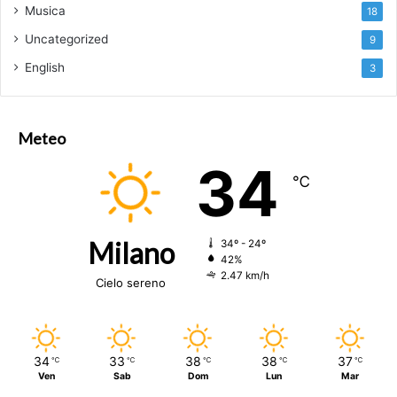
Musica
18
Uncategorized
9
English
3
Meteo
34
℃
Milano
34º - 24º
42%
2.47 km/h
Cielo sereno
34
33
38
38
37
℃
℃
℃
℃
℃
Ven
Sab
Dom
Lun
Mar