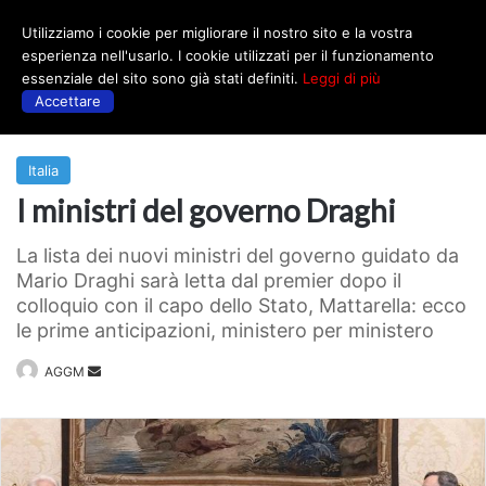
Utilizziamo i cookie per migliorare il nostro sito e la vostra
Menu
esperienza nell'usarlo. I cookie utilizzati per il funzionamento
essenziale del sito sono già stati definiti.
Leggi di più
Accettare
Prima
|
Italia
Italia
I ministri del governo Draghi
La lista dei nuovi ministri del governo guidato da
Mario Draghi sarà letta dal premier dopo il
colloquio con il capo dello Stato, Mattarella: ecco
le prime anticipazioni, ministero per ministero
Invia
AGGM
un'email