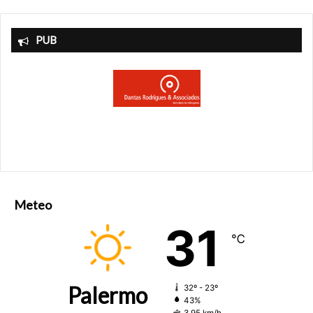
PUB
Meteo
31
℃
Palermo
32º - 23º
43%
3.95 km/h