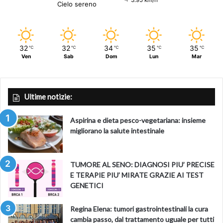
Cielo sereno
32
32
34
35
35
℃
℃
℃
℃
℃
Ven
Sab
Dom
Lun
Mar
Ultime notizie:
Aspirina e dieta pesco-vegetariana: insieme
migliorano la salute intestinale
TUMORE AL SENO: DIAGNOSI PIU’ PRECISE
E TERAPIE PIU’ MIRATE GRAZIE AI TEST
GENETICI
Regina Elena: tumori gastrointestinali la cura
cambia passo, dal trattamento uguale per tutti