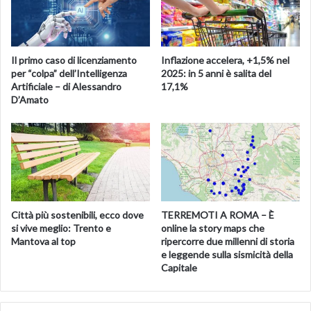
Fabiana Dadone
Ministra alle Pari opportunità e alla famiglia
Elena Bonetti
Il primo caso di licenziamento
Inflazione accelera, +1,5% nel
per “colpa” dell’Intelligenza
2025: in 5 anni è salita del
Artificiale – di Alessandro
17,1%
Ministra alla Disabilità
D’Amato
Erika Stefani
Ministro del Turismo
Massimo Garavaglia
Ministro degli Esteri
Luigi Di Maio (
qui la biografia
)
Città più sostenibili, ecco dove
TERREMOTI A ROMA – È
si vive meglio: Trento e
online la story maps che
Mantova al top
ripercorre due millenni di storia
Ministro della Difesa
e leggende sulla sismicità della
Lorenzo Guerini
Capitale
Ministro dell’Economia e delle Finanze