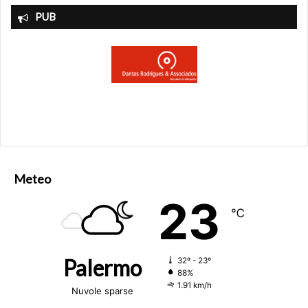
PUB
Meteo
23
℃
Palermo
32º - 23º
88%
1.91 km/h
Nuvole sparse