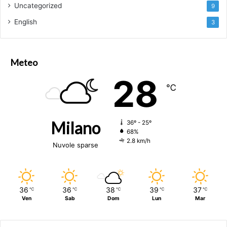
Uncategorized
9
English
3
Meteo
28
℃
Milano
36º - 25º
68%
2.8 km/h
Nuvole sparse
36
36
38
39
37
℃
℃
℃
℃
℃
Ven
Sab
Dom
Lun
Mar