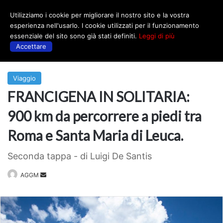
Utilizziamo i cookie per migliorare il nostro sito e la vostra
Menu
esperienza nell'usarlo. I cookie utilizzati per il funzionamento
essenziale del sito sono già stati definiti.
Leggi di più
Accettare
Prima
|
Viaggio
Viaggio
FRANCIGENA IN SOLITARIA:
900 km da percorrere a piedi tra
Roma e Santa Maria di Leuca.
Seconda tappa - di Luigi De Santis
Invia
AGGM
un'email