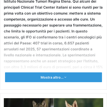
Istituto Nazionale Tumori Regina Elena. Qui alcuni dei
principali Clinical Trial Center italiani si sono riuniti per la
prima volta con un obiettivo comune: mettere a sistema
competenze, organizzazione e accesso alle cure. Un
passaggio necessario per superare una frammentazione,
che limita le opportunità per i pazienti. In questo
scenario, gli IFO si confermano tra i centri oncologici più
attivi del Paese: 407 trial in corso, 6.657 pazienti
arruolati nel 2025, 57 sperimentazioni coordinate a
livello nazionale e internazionale. Le sperimentazioni
rappresentano anche un asset strategico per l’Istituto,
con oltre 3,3 milioni di euro di proventi, pari a circa il 15%
della ricerca clinica e traslazionale.
Mostra altro...
Quando
il