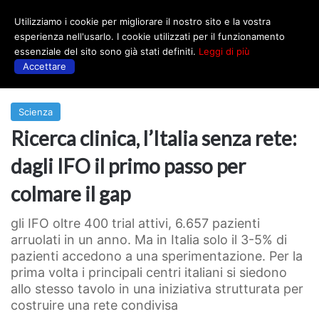
Utilizziamo i cookie per migliorare il nostro sito e la vostra
Menu
esperienza nell'usarlo. I cookie utilizzati per il funzionamento
essenziale del sito sono già stati definiti.
Leggi di più
Accettare
Prima
|
Scienza
Scienza
Ricerca clinica, l’Italia senza rete:
dagli IFO il primo passo per
colmare il gap
gli IFO oltre 400 trial attivi, 6.657 pazienti
arruolati in un anno. Ma in Italia solo il 3-5% di
pazienti accedono a una sperimentazione. Per la
prima volta i principali centri italiani si siedono
allo stesso tavolo in una iniziativa strutturata per
costruire una rete condivisa