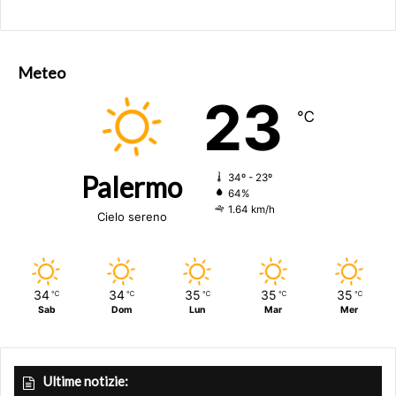
Meteo
23
℃
Palermo
34º - 23º
64%
1.64 km/h
Cielo sereno
34
34
35
35
35
℃
℃
℃
℃
℃
Sab
Dom
Lun
Mar
Mer
Ultime notizie: