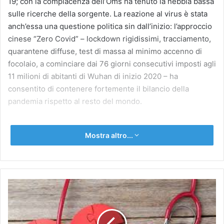
19; con la compiacenza dell’Oms ha tenuto la nebbia bassa
sulle ricerche della sorgente. La reazione al virus è stata
anch’essa una questione politica sin dall’inizio: l’approccio
cinese “Zero Covid” – lockdown rigidissimi, tracciamento,
quarantene diffuse, test di massa al minimo accenno di
focolaio, a cominciare dai 76 giorni consecutivi imposti agli
11 milioni di abitanti di Wuhan di inizio 2020 – ha
consentito di contenere fortemente il bilancio della
pandemia rispetto al resto del mondo.
I dati ufficiali dicono che la Cina, con oltre un quinto della
Mostra altro...
popolazione mondiale, ha avuto 4.638 decessi e 439mila
contagi, nel mondo ci sono stati 6,18 milioni di morti e 500
milioni di casi. Per il regime di Xi Jinping il successo di
zero Covid è la dimostrazione della superiorità del sistema
L’EMICRANIA
socialista cinese rispetto alle liberaldemocrazie
E
occidentali, che hanno annaspato davanti al dilemma fra
IL
esigenze sanitarie e libertà personali, e ancora oggi
COSIDDETTO