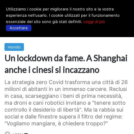
Utilizziamo i cookie per migliorare il nostro sito e la vostra
Menu
esperienza nell'usarlo. I cookie utilizzati per il funzionamento
essenziale del sito sono già stati definiti.
Leggi di più
Accettare
Prima
|
mondo
mondo
Un lockdown da fame. A Shanghai
anche i cinesi si incazzano
La strategia zero Covid trasforma una città di 26
milioni di abitanti in un immenso carcere. Reclusi
in casa, scarseggiano i beni di prima necessità,
ma droni e cani robotici invitano a "tenere sotto
controllo il desiderio di libertà". Ma la rabbia sui
social e dalle finestre supera il filtro del regime:
"Vogliamo mangiare, è chiedere troppo?"