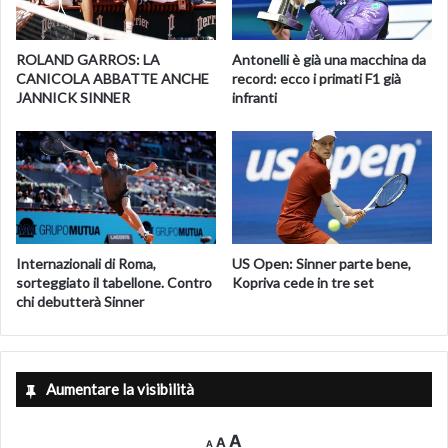
ROLAND GARROS: LA
Antonelli è già una macchina da
CANICOLA ABBATTE ANCHE
record: ecco i primati F1 già
JANNICK SINNER
infranti
Internazionali di Roma,
US Open: Sinner parte bene,
sorteggiato il tabellone. Contro
Kopriva cede in tre set
chi debutterà Sinner
Aumentare la visibilità
Decrease
Reset
Increase
A
A
A