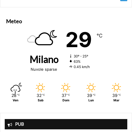
Meteo
29
℃
Milano
30º - 25º
63%
0.45 km/h
Nuvole sparse
28
32
37
39
39
℃
℃
℃
℃
℃
Ven
Sab
Dom
Lun
Mar
PUB