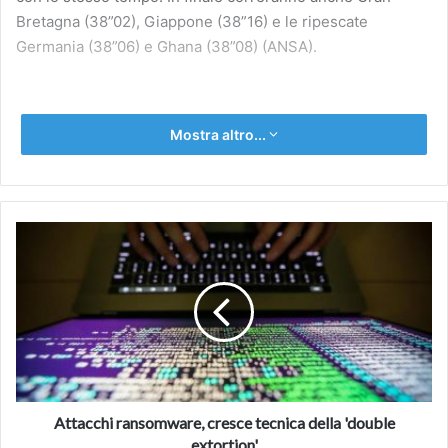
Bretagna (38”02), Giappone (38”16) e le ripescate
Germania (38”06) e Ghana (38”08) (ANSA).
Mostra altro...
Attacchi
ransomware,
cresce
tecnica
della
'double
extortion'
Attacchi ransomware, cresce tecnica della 'double
extortion'