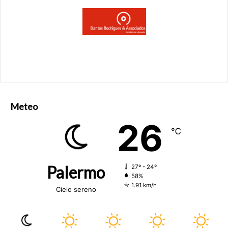
Meteo
26
℃
Palermo
27º - 24º
58%
1.91 km/h
Cielo sereno