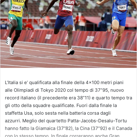
L’Italia si e’ qualificata alla finale della 4×100 metri piani
alle Olimpiadi di Tokyo 2020 col tempo di 37”95, nuovo
record italiano (il precedente era 38”11) e quarto tempo tra
gli otto della squadre qualificate. Fuori dalla finale la
staffetta Usa, solo sesta nella batteria corsa dagli
azzurri. Meglio del quartetto Patta-Jacobs-Desalu-Tortu
hanno fatto la Giamaica (37”82), la Cina (37”92) e il Canada
con lo stesso tempo. In finale correranno anche Gran