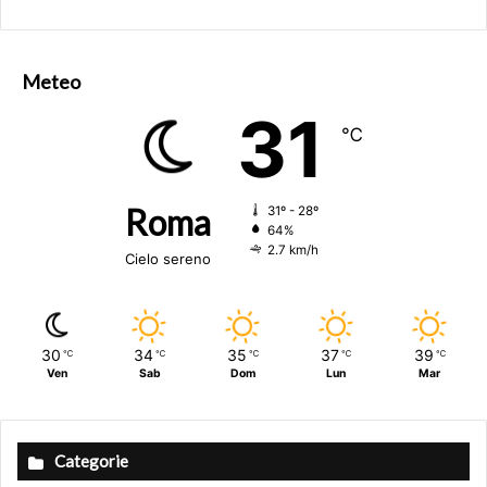
font
font
size.
font
size.
size.
Meteo
31
℃
Roma
31º - 28º
64%
2.7 km/h
Cielo sereno
30
34
35
37
39
℃
℃
℃
℃
℃
Ven
Sab
Dom
Lun
Mar
Categorie