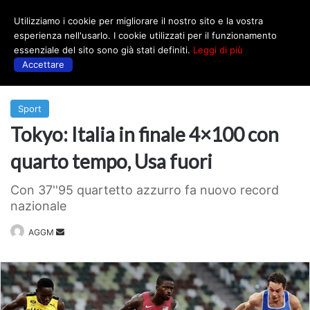
Utilizziamo i cookie per migliorare il nostro sito e la vostra
Menu
esperienza nell'usarlo. I cookie utilizzati per il funzionamento
essenziale del sito sono già stati definiti.
Leggi di più
Accettare
Prima
|
Sport
Sport
Tokyo: Italia in finale 4×100 con
quarto tempo, Usa fuori
Con 37''95 quartetto azzurro fa nuovo record
nazionale
Invia
AGGM
un'email