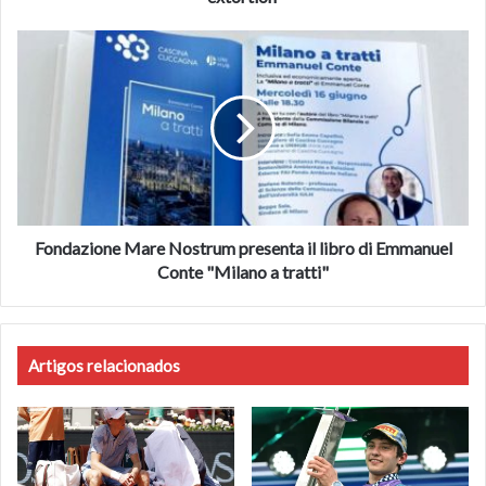
Fondazione
Mare
Nostrum
presenta
il
libro
di
Emmanuel
Conte
"Milano
Fondazione Mare Nostrum presenta il libro di Emmanuel
a
Conte "Milano a tratti"
tratti"
Artigos relacionados