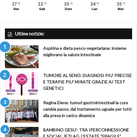
27
33
35
34
35
℃
℃
℃
℃
℃
Ven
Sab
Dom
Lun
Mar
Ultime notizie:
Aspirina e dieta pesco-vegetariana: insieme
migliorano la salute intestinale
TUMORE AL SENO: DIAGNOSI PIU’ PRECISE
E TERAPIE PIU’ MIRATE GRAZIE AI TEST
GENETICI
Regina Elena: tumori gastrointestinali la cura
cambia passo, dal trattamento uguale per tutti
alla presa in carico dinamica
BAMBINO GESU’: TRA IPERCONNESSIONE
E SOCIAL JETLAG, L’ESTATE “FRAGILE”