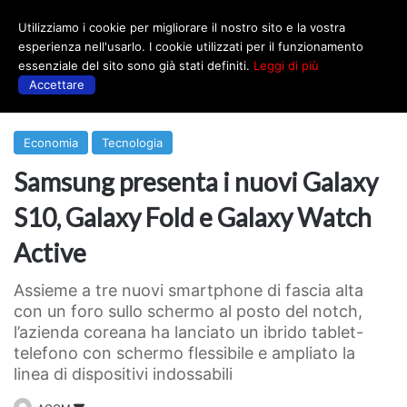
Utilizziamo i cookie per migliorare il nostro sito e la vostra
Menu
esperienza nell'usarlo. I cookie utilizzati per il funzionamento
essenziale del sito sono già stati definiti.
Leggi di più
Accettare
Prima
|
Tecnologia
Economia
Tecnologia
Samsung presenta i nuovi Galaxy
S10, Galaxy Fold e Galaxy Watch
Active
Assieme a tre nuovi smartphone di fascia alta
con un foro sullo schermo al posto del notch,
l’azienda coreana ha lanciato un ibrido tablet-
telefono con schermo flessibile e ampliato la
linea di dispositivi indossabili