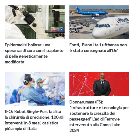
Come già per le serie Galaxy precedenti, anche gli S10
possono contare su un comparto fotografico
tecnologicamente avanzato. Su S10 e S10+ la fotocamera
posteriore include tre obiettivi: un tele da 12 megapixel, un
grandangolo sempre da 12 megapixel e un ultra-
Epidermolisi bollosa: una
Fonti, ‘Piano Ita-Lufthansa non
grandangolo da 16 megapixel. Sulla versione “e” ci sono
speranza di cura con il trapianto
è stato consegnato all’Ue’
soltanto il grandangolo e l’ultra-grandangolo, mentre
di pelle geneticamente
manca il teleobiettivo.
modificata
Su S10+, il top di gamma, il foro sul display è un po’ più
grande per ospitare una seconda fotocamera frontale.
Donnarumma (FS):
Galaxy S10 5G
“Infrastrutture e tecnologia per
IFO: Robot Single-Port facilita
sostenere la crescita dei
Samsung ha citato inoltre un quarto modello di S10 con
la chirurgia di precisione. 100 gli
passeggeri” L’ad di Ferrovie
connessione 5G, su cui però i dettagli ancora
interventi in 3 mesi, casistica
intervenuto alla Como Lake
scarseggiano. Si sa che arriverà probabilmente verso
più ampia di Italia
2024