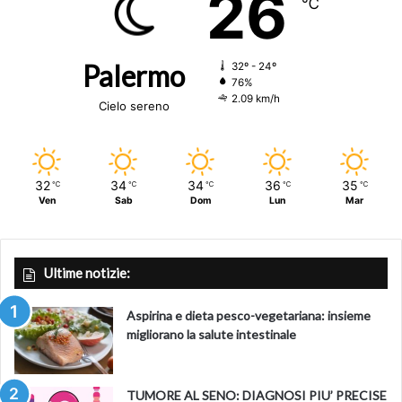
26
℃
Palermo
32º - 24º
76%
2.09 km/h
Cielo sereno
32
34
34
36
35
℃
℃
℃
℃
℃
Ven
Sab
Dom
Lun
Mar
Ultime notizie:
Aspirina e dieta pesco-vegetariana: insieme
migliorano la salute intestinale
TUMORE AL SENO: DIAGNOSI PIU’ PRECISE