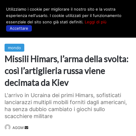
Utilizziamo i cookie per migliorare il nostro sito e la vostra
Menu
esperienza nell'usarlo. I cookie utilizzati per il funzionamento
essenziale del sito sono già stati definiti.
Leggi di più
Accettare
Prima
|
mondo
mondo
Missili Himars, l’arma della svolta:
così l’artiglieria russa viene
decimata da Kiev
L'arrivo in Ucraina dei primi Himars, sofisticati
lanciarazzi multipli mobili forniti dagli americani,
ha senza dubbio cambiato i giochi sullo
scacchiere militare
Invia
AGGM
un'email