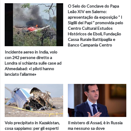
O Selo do Conclave do Papa
Leão XIV em Salerno:
apresentação da exposição ” I
Sigilli dei Papi ” promovida pelo
Centro Cultural Estudos
Históricos de Eboli, Fundação
Cassa Rurale Battipaglia e
Banco Campania Centro
Incidente aereo in India, volo
con 242 persone diretto a
Londra si schianta sulle case ad
Ahmedabad: «I piloti hanno
lanciato l’allarme»
Volo precipitato in Kazakistan,
Il mistero di Assad, è in Russia
cosa sappiamo: per gli esperti
ma nessuno sa dove