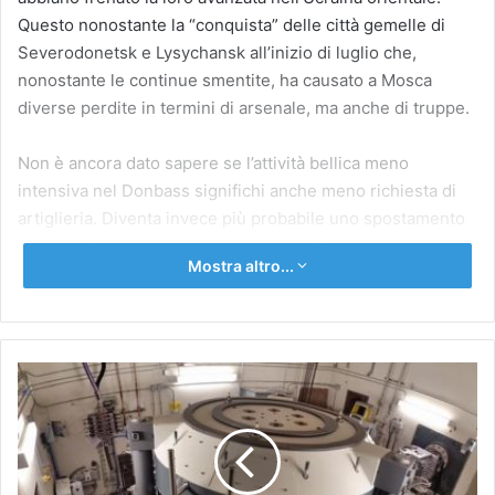
Questo nonostante la “conquista” delle città gemelle di
Severodonetsk e Lysychansk all’inizio di luglio che,
nonostante le continue smentite, ha causato a Mosca
diverse perdite in termini di arsenale, ma anche di truppe.
Non è ancora dato sapere se l’attività bellica meno
intensiva nel Donbass significhi anche meno richiesta di
artiglieria. Diventa invece più probabile uno spostamento
a sud dell’esercito ucraino che, approfittando
Mostra altro...
dell’indebolimento delle truppe russe, potrebbe tentare
una vasta operazione di riconquista dei territori da
Mykolaiv fino Kherson.
Istituto
Cambio di scenario
Europeo
di
Oncologia
L’arrivo in Ucraina dei primi
Himars
, sofisticati
lanciarazzi
INSTALLA
multipli mobili forniti dagli americani, ha senza
IL