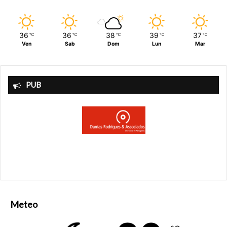
36
36
38
39
37
℃
℃
℃
℃
℃
Ven
Sab
Dom
Lun
Mar
PUB
Meteo