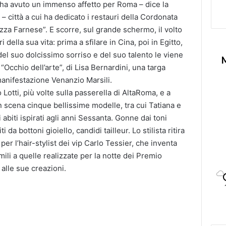
 ha avuto un immenso affetto per Roma – dice la
 – città a cui ha dedica
to i restauri della Cordonata
zza Farnese”. E scorre, sul grande schermo, il volto
i della sua vita: prima a sfilare in Cina, poi in Egitto,
del
suo dolcissimo sorriso e del suo talento le viene
“Occhio dell’arte”, di Lisa Bernardini, una targa
 manifestazione
Venanzio
Marsili
.
co
Lotti, più volte sulla passerella di AltaRoma,
e a
in scena
cinque bellissime modelle, tra cui Tatiana e
abiti ispirati agli anni Sessanta.
Gonne dai toni
ti da
bottoni g
i
o
iello,
candidi
taille
u
r.
Lo stilista ritira
per
l
’
hair-s
t
ylist
dei vip
Carlo Tessier, che inventa
mili a que
ll
e realizzate per la notte dei Premio
 alle sue creazioni.