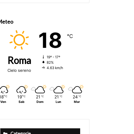
size.
size.
Meteo
18
℃
Roma
19º - 17º
82%
4.63 km/h
Cielo sereno
18
19
21
21
24
℃
℃
℃
℃
℃
Ven
Sab
Dom
Lun
Mar
Categorie