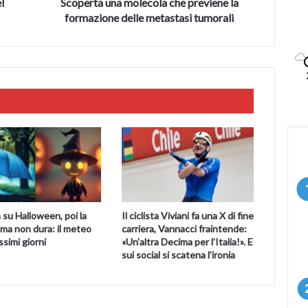
tumorali
l
Scoperta una molecola che previene la
formazione delle metastasi tumorali
 su Halloween, poi la
Il ciclista Viviani fa una X di fine
ma non dura: il meteo
carriera, Vannacci fraintende:
ssimi giorni
«Un’altra Decima per l’Italia!». E
sui social si scatena l’ironia