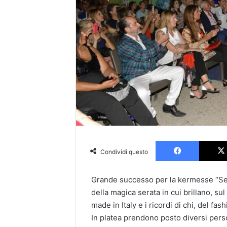
Faceboo
Condividi questo
G
r
ande
successo per
la kermesse “Sen
della magica serata in cui brillano, sul
made in Italy e i ricordi di chi, del fash
In platea prendono posto diversi pers