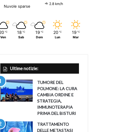
2.8 km/h
Nuvole sparse
20
18
19
20
19
℃
℃
℃
℃
℃
Ven
Sab
Dom
Lun
Mar
Ultime notizie:
TUMORE DEL
POLMONE: LA CURA
CAMBIA ORDINE E
STRATEGIA,
IMMUNOTERAPIA
PRIMA DEL BISTURI
TRATTAMENTO
DELLE METASTASI