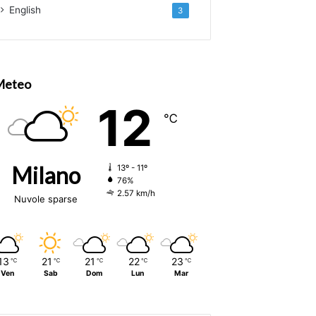
English
3
Meteo
12
℃
Milano
13º - 11º
76%
2.57 km/h
Nuvole sparse
13
21
21
22
23
℃
℃
℃
℃
℃
Ven
Sab
Dom
Lun
Mar