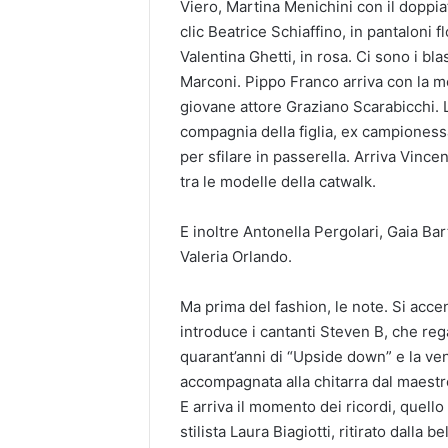
Viero, Martina Menichini con il doppi
clic Beatrice Schiaffino, in pantaloni fl
Valentina Ghetti, in rosa. Ci sono i b
Marconi.
Pipp
o Franco arriva con la mo
giovane attore Graziano Scarabicchi. L
compagnia della figlia, ex campioness
per
sfilare in passerella. Arriva Vince
tra le modelle della catwalk
.
E inoltre Antonella Pergolari, Gaia Ba
Valeria Orlando.
Ma prima del fashion, le note. Si acce
introduce i cantanti Steven B, che reg
quarant’anni di “Up
side down
” e la v
accompagnata alla chitarra dal maest
E arriva il momento dei ricordi, quello
stilista Laura Biagiotti, ritirato dalla 