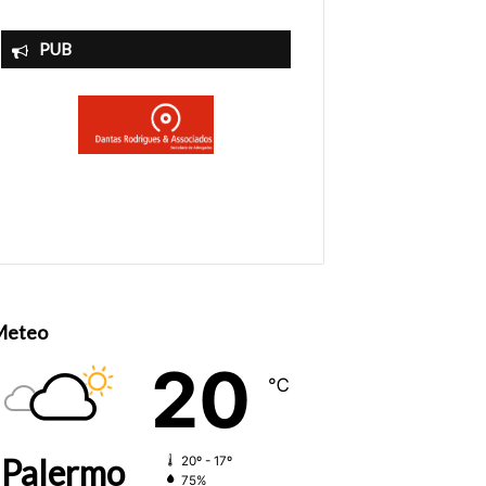
PUB
Meteo
20
℃
Palermo
20º - 17º
75%