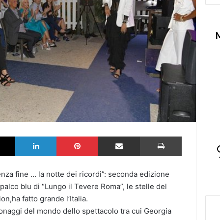
k
X
LinkedIn
Pinterest
Partilhar via Email
Imprimir
za fine … la notte dei ricordi”: seconda edizione
 palco blu di “Lungo il Tevere Roma”, le stelle del
ion,
ha fatto grande l’Italia.
onaggi del mondo dello spettacolo tra cui Georgia