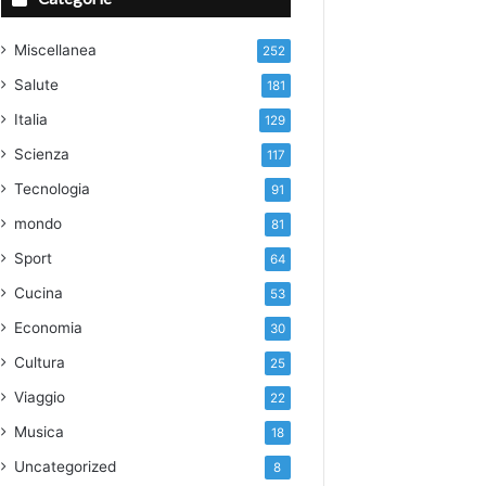
Miscellanea
252
Salute
181
Italia
129
Scienza
117
Tecnologia
91
mondo
81
Sport
64
Cucina
53
Economia
30
Cultura
25
Viaggio
22
Musica
18
Uncategorized
8