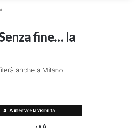
ma
“Senza fine… la
filerà anche a Milano
Aumentare la visibilità
Decrease
Reset
Increase
A
A
A
font
font
size.
font