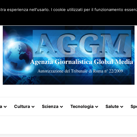
Artigo aleatório
stra esperienza nell'usarlo. I cookie utilizzati per il funzionamento essenz
a
Cultura
Scienza
Tecnologia
Salute
Sp