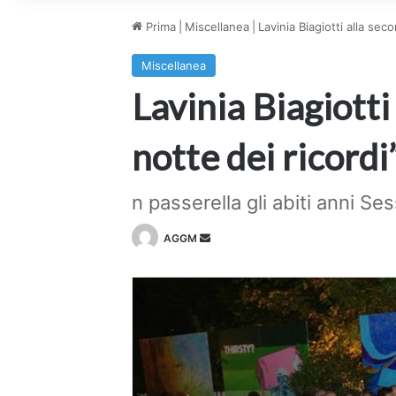
Prima
|
Miscellanea
|
Lavinia Biagiotti alla se
Miscellanea
Lavinia Biagiotti
notte dei ricordi
n passerella gli abiti anni S
Invia
AGGM
un'email