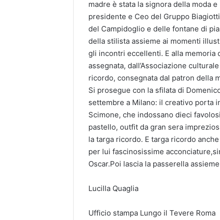
madre
è
stata la signora della moda e
presidente
e Ceo
del Gruppo Biagiotti
del Campidoglio e delle fontane di pia
della stilista assieme ai momenti illustr
gli incontri eccellenti. E alla memo
ria 
assegnata, dall’Associazione culturale 
ricordo, consegnata dal patron della
Si prosegue con la sfilata di Domeni
settembre a Milano:
il creativo
porta 
Scimone, che indossano dieci favolosi 
pastello, out
fit da gran sera
impreziosi
la targa ricordo
. E targa ricordo anche
per
lui fascinosissime acconciature
,
s
i
Oscar.
Poi lascia la passerella assieme
Lucilla Quaglia
Ufficio stampa Lungo il Tevere Roma