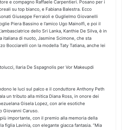
atore e compagno Raffaele Carpentieri. Posano per i
oreali su t
op bianco, e Fabiana Balestra. Ecco
lasonati Giuseppe Ferraioli e Guglielmo Giovanelli
glie Piera Bassino e l’amico Ugo Mainolfi, e poi il
’ambasciatrice dello Sri Lanka, Kanthie De Silva, è in
a italiana di nuoto, Jasmine Scimone, che sta
nzo Bocciarelli con la modella Taty Tatiana, anche lei
rtolucci, Ilaria De Sspagnolis per Vor Makeupdi
ndono le luci sul palco e il conduttore Anthony Peth
ala un
tributo alla mitica Diana Ross, in onore dei
enezuelana Gisela Lopez, con arie esotiche
ro Giovanni Caruso.
 più importante, con il premio al
la memoria della
bella figlia Lavinia, con elegante giacca fantasia. “Mia