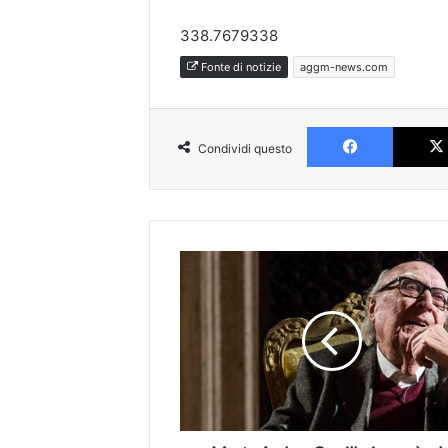
338.7679338
Fonte di notizie
aggm-news.com
Faceboo
Condividi questo
Morto
Andrea
Camilleri,
«papà»
del
Commissario
Montalbano