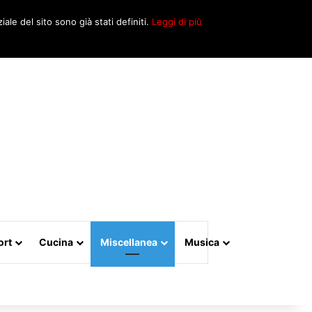
Cerca
iale del sito sono già stati definiti.
Leggi di più
per
ort
Cucina
Miscellanea
Musica