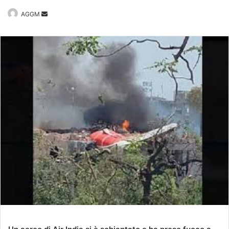
Invia
AGGM
un'email