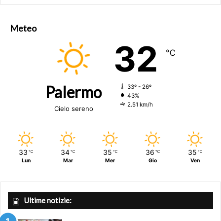
Meteo
32
℃
Palermo
33º - 26º
43%
2.51 km/h
Cielo sereno
33
34
35
36
35
℃
℃
℃
℃
℃
Lun
Mar
Mer
Gio
Ven
Ultime notizie: