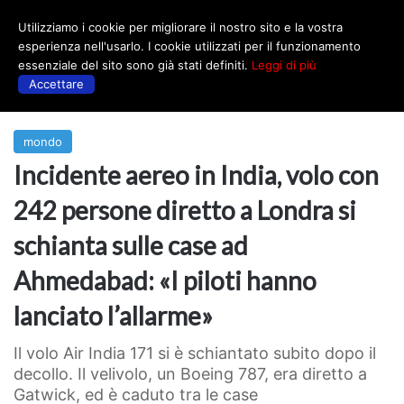
Utilizziamo i cookie per migliorare il nostro sito e la vostra
Menu
esperienza nell'usarlo. I cookie utilizzati per il funzionamento
essenziale del sito sono già stati definiti.
Leggi di più
Accettare
Prima
|
mondo
mondo
Incidente aereo in India, volo con
242 persone diretto a Londra si
schianta sulle case ad
Ahmedabad: «I piloti hanno
lanciato l’allarme»
Il volo Air India 171 si è schiantato subito dopo il
decollo. Il velivolo, un Boeing 787, era diretto a
Gatwick, ed è caduto tra le case