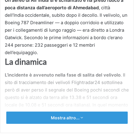
Un aereo di Air India si è schiantato e ha preso fuoco a
poca distanza dall’aeroporto di Ahmedabad
, città
dell’India occidentale, subito dopo il decollo. Il velivolo, un
Boeing 787 Dreamliner — a doppio corridoio e utilizzato
per i collegamenti di lungo raggio — era diretto a Londra
Gatwick. Secondo le prime informazioni a bordo c’erano
244 persone: 232 passeggeri e 12 membri
dell’equipaggio.
La dinamica
L’incidente è avvenuto nella fase di salita del velivolo
. Il
sito di tracciamento dei velivoli Flightradar24 sottolinea
però di aver perso il segnale del Boeing pochi secondi che
questo si è alzato da terra alle 13.38 e 51 secondi ora
locale (le 10.08 e 51 secondi ora italiana). In quel momento
il jet era 322 chilometri orari. Un filmato, in particolare,
Mostra altro...
mostrerebbe il Boeing fare fatica a sollevarsi
ulteriormente, finendo poi tra le case, ma il
Corriere
non è