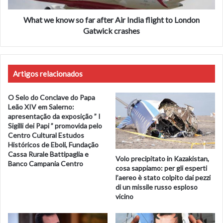
flight
to
What we know so far after Air India flight to London
London
Gatwick crashes
Gatwick
Gli ultimi istanti
crashes
«Il controllo del traffico aereo ha riferito di aver ricevuto
Artigos relacionados
una
chiamata di emergenza dall’aereo
prima che tutte le
comunicazioni venissero interrotte», ha comunicato la
O Selo do Conclave do Papa
Direzione Generale dell’Aviazione Civile (DGCA)
Leão XIV em Salerno:
apresentação da exposição ” I
dell’India. «Il volo era comandato dal
comandante Sumeet
Sigilli dei Papi ” promovida pelo
Sabharwal, con 8.200 ore di esperienza
, e dal primo
Centro Cultural Estudos
ufficiale Clive Kundar, con 1.100 ore di esperienza di volo.
Históricos de Eboli, Fundação
Cassa Rurale Battipaglia e
Le indagini sull’incidente sono in corso».
Volo precipitato in Kazakistan,
Banco Campania Centro
La conferma
cosa sappiamo: per gli esperti
l’aereo è stato colpito dai pezzi
di un missile russo esploso
«Il volo AI171, in servizio sulla tratta Ahmedabad-Londra
vicino
Gatwick,
è stato coinvolto in un incidente oggi
, 12 giugno
2025», conferma Air India in una nota su X (l’ex Twitter).