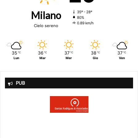
Milano
35º - 28º
80%
0.89 km/h
Cielo sereno
35
36
37
38
37
℃
℃
℃
℃
℃
Lun
Mar
Mer
Gio
Ven
PUB