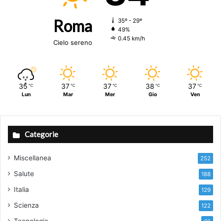
Roma
35º - 29º
49%
0.45 km/h
Cielo sereno
35
37
37
38
37
℃
℃
℃
℃
℃
Lun
Mar
Mer
Gio
Ven
Categorie
Miscellanea
252
Salute
188
Italia
129
Scienza
122