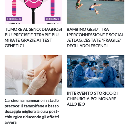
repellenti contro le zanzare e una zanzariera da culla
.
Utile anche una soluzione fisiologica per ferite o lavaggi
nasali, antistaminici e
creme cortisoniche
per punture di
insetti, oltre a
gel specifici contro le tossine delle
TUMORE AL SENO: DIAGNOSI
BAMBINO GESU’: TRA
meduse
. In caso di nausea da viaggio, si possono portare
PIU’ PRECISE E TERAPIE PIU’
IPERCONNESSIONE E SOCIAL
farmaci per la
cinetosi
, anche in forma di gomma da
MIRATE GRAZIE AI TEST
JETLAG, L’ESTATE “FRAGILE”
GENETICI
DEGLI ADOLESCENTI
masticare.
Non bisogna dimenticare
sali reidratanti per eventuali
disturbi intestinali
e, per i più piccoli, gli alimenti
necessari. Per i bambini con malattie croniche, va calcolata
una scorta di farmaci sufficiente per tutto il soggiorno. Un
kit ben organizzato, preparato con criterio, permette di
INTERVENTO STORICO DI
affrontare con maggiore tranquillità ogni piccolo
CHIRURGIA POLMONARE
Carcinoma mammario in stadio
imprevisto in viaggio.
ALLO IEO
precoce: il tamoxifene a basso
dosaggio migliora la cura post-
chirurgica riducendo gli effetti
IL MAL D’AUTO: COME PREVENIRLO
avversi