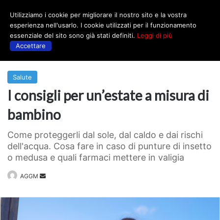
Utilizziamo i cookie per migliorare il nostro sito e la vostra
Menu
esperienza nell'usarlo. I cookie utilizzati per il funzionamento
essenziale del sito sono già stati definiti.
Leggi di più
Accettare
Prima
|
Salute
Salute
I consigli per un’estate a misura di
bambino
Come proteggerli dal sole, dal caldo e dai rischi
dell'acqua. Cosa fare in caso di punture di insetto
o medusa e quali farmaci mettere in valigia
Invia
AGGM
un'email