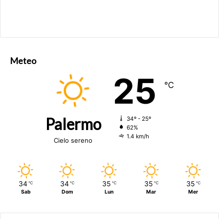
Meteo
25
℃
Palermo
34º - 25º
62%
1.4 km/h
Cielo sereno
34
34
35
35
35
℃
℃
℃
℃
℃
Sab
Dom
Lun
Mar
Mer