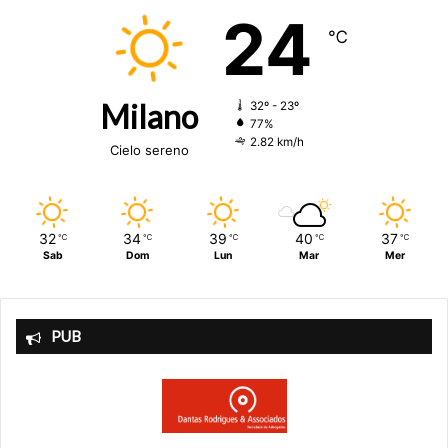
24
℃
Milano
32º - 23º
77%
2.82 km/h
Cielo sereno
32
34
39
40
37
℃
℃
℃
℃
℃
Sab
Dom
Lun
Mar
Mer
PUB