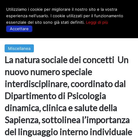
Utilizziamo i cookie per migliorare il nostro sito e la vostra
Menu
esperienza nell'usarlo. I cookie utilizzati per il funzionamento
essenziale del sito sono già stati definiti.
Leggi di più
Accettare
Prima
|
Miscellanea
Miscellanea
La natura sociale dei concetti Un
nuovo numero speciale
interdisciplinare, coordinato dal
Dipartimento di Psicologia
dinamica, clinica e salute della
Sapienza, sottolinea l’importanza
del linguaggio interno individuale