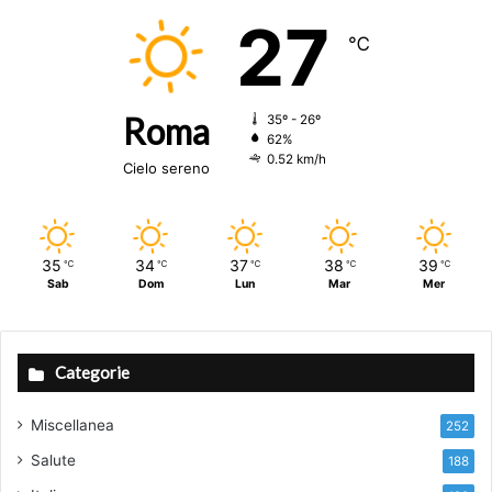
27
℃
Roma
35º - 26º
62%
0.52 km/h
Cielo sereno
35
34
37
38
39
℃
℃
℃
℃
℃
Sab
Dom
Lun
Mar
Mer
Categorie
Miscellanea
252
Salute
188