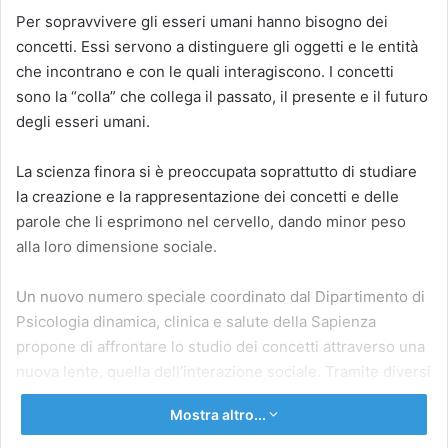
Per sopravvivere gli esseri umani hanno bisogno dei
concetti. Essi servono a distinguere gli oggetti e le entità
che incontrano e con le quali interagiscono. I concetti
sono la “colla” che collega il passato, il presente e il futuro
degli esseri umani.
La scienza finora si è preoccupata soprattutto di studiare
la creazione e la rappresentazione dei concetti e delle
parole che li esprimono nel cervello, dando minor peso
alla loro dimensione sociale.
Un nuovo numero speciale coordinato dal Dipartimento di
Psicologia dinamica, clinica e salute della Sapienza
propone di affrontare lo studio dei concetti attraverso una
nuova lente, quella dell’interazione sociale. Tramite diversi
studi teorici, sperimentali e computazionali, gli autori, che
Mostra altro...
fanno parte del progetto europeo di scambi Traincrease,
hanno evidenziato come l’interazione con le altre persone