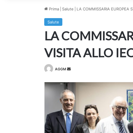
Prima
|
Salute
|
LA COMMISSARIA EUROPEA STE
Salute
LA COMMISSARI
VISITA ALLO IE
Invia
AGGM
un'email