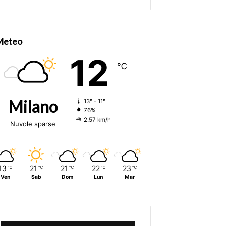
Meteo
12
℃
Milano
13º - 11º
76%
2.57 km/h
Nuvole sparse
13
21
21
22
23
℃
℃
℃
℃
℃
Ven
Sab
Dom
Lun
Mar