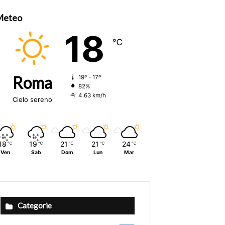
Meteo
18
℃
Roma
19º - 17º
82%
4.63 km/h
Cielo sereno
18
19
21
21
24
℃
℃
℃
℃
℃
Ven
Sab
Dom
Lun
Mar
Categorie