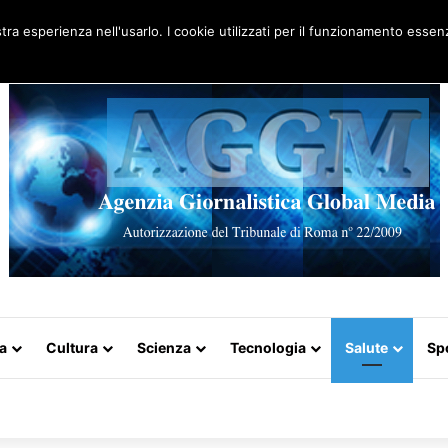
Artigo aleatório
stra esperienza nell'usarlo. I cookie utilizzati per il funzionamento essenz
a
Cultura
Scienza
Tecnologia
Salute
Sp