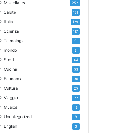
Miscellanea
252
Salute
181
Italia
129
Scienza
117
Tecnologia
91
mondo
81
Sport
64
Cucina
53
Economia
30
Cultura
25
Viaggio
22
Musica
18
Uncategorized
8
English
3