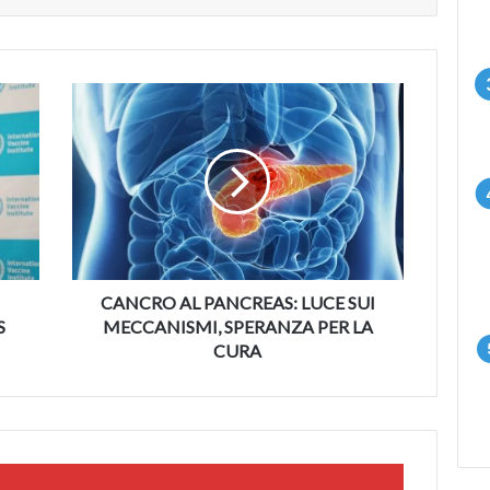
CANCRO
AL
PANCREAS:
LUCE
SUI
MECCANISMI,
SPERANZA
PER
LA
CURA
CANCRO AL PANCREAS: LUCE SUI
S
MECCANISMI, SPERANZA PER LA
CURA