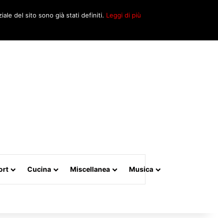
Cerca
iale del sito sono già stati definiti.
Leggi di più
per
ort
Cucina
Miscellanea
Musica