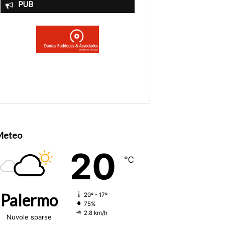
PUB
Meteo
20
℃
Palermo
20º - 17º
75%
2.8 km/h
Nuvole sparse