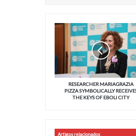
RESEARCHER
MARIAGRAZIA
PIZZA
SYMBOLICALLY
RECEIVES
THE
KEYS
OF
EBOLI
CITY
RESEARCHER MARIAGRAZIA
PIZZA SYMBOLICALLY RECEIVE
THE KEYS OF EBOLI CITY
Artigos relacionados