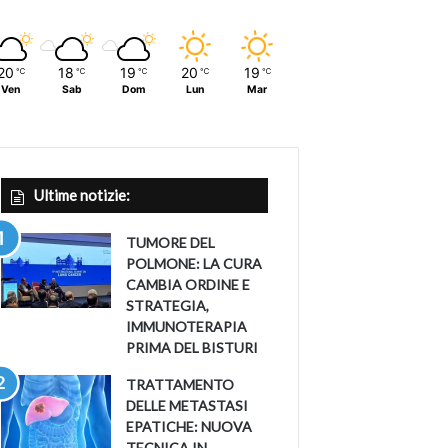
20
18
19
20
19
℃
℃
℃
℃
℃
Ven
Sab
Dom
Lun
Mar
Ultime notizie:
TUMORE DEL
POLMONE: LA CURA
CAMBIA ORDINE E
STRATEGIA,
IMMUNOTERAPIA
PRIMA DEL BISTURI
TRATTAMENTO
DELLE METASTASI
EPATICHE: NUOVA
TECNICA IN