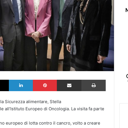
k
X
LinkedIn
Pinterest
Partilhar via Email
Imprimir
la Sicurezza alimentare, Stella
ale all’Istituto Europeo di Oncologia. La visita fa parte
o europeo di lotta contro il cancro, volto a creare