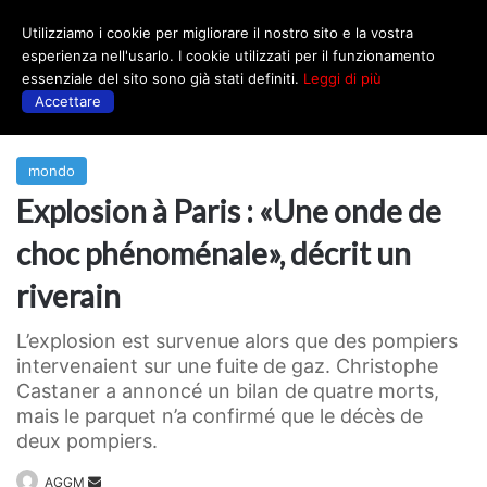
Utilizziamo i cookie per migliorare il nostro sito e la vostra
Menu
esperienza nell'usarlo. I cookie utilizzati per il funzionamento
essenziale del sito sono già stati definiti.
Leggi di più
Accettare
Prima
|
mondo
mondo
Explosion à Paris : «Une onde de
choc phénoménale», décrit un
riverain
L’explosion est survenue alors que des pompiers
intervenaient sur une fuite de gaz. Christophe
Castaner a annoncé un bilan de quatre morts,
mais le parquet n’a confirmé que le décès de
deux pompiers.
Invia
AGGM