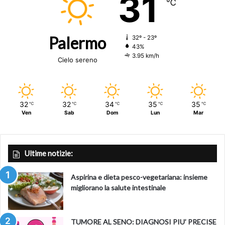
31
℃
FOTO
Compte Twitter @croissandeau
Palermo
32º - 23º
43%
Fonte di notizie
LEPARISIEN.FR
3.95 km/h
Cielo sereno
32
32
34
35
35
℃
℃
℃
℃
℃
Ven
Sab
Dom
Lun
Mar
Ultime notizie:
Aspirina e dieta pesco-vegetariana: insieme
migliorano la salute intestinale
TUMORE AL SENO: DIAGNOSI PIU’ PRECISE