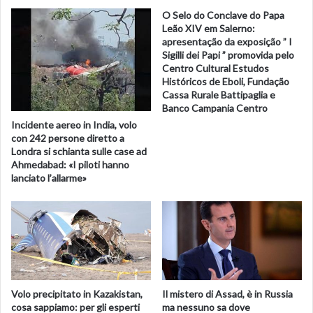
O Selo do Conclave do Papa
Au moins trois hélicoptères de la sécurité civile se sont
Leão XIV em Salerno:
posés place de l’Opéra pour acheminer les victimes vers
apresentação da exposição ” I
des hôpitaux capables de gérer ce type de blessures.
Sigilli dei Papi ” promovida pelo
Centro Cultural Estudos
Históricos de Eboli, Fundação
Une cellule de crise a été mise en place à la mairie du IXe.
Cassa Rurale Battipaglia e
Banco Campania Centro
Le ministre de l’Intérieur Christophe Castaner s’est rendu
Incidente aereo in India, volo
con 242 persone diretto a
sur place, tout comme le Premier ministre Edouard
Londra si schianta sulle case ad
Philippe, la maire de Paris Anne Hidalgo et le procureur de
Ahmedabad: «I piloti hanno
Paris Rémy Heitz.
lanciato l’allarme»
Vers 13h30, des architectes étaient également sur les
lieux pour vérifier l’état général de l’immeuble après
l’explosion.
Volo precipitato in Kazakistan,
Il mistero di Assad, è in Russia
Rue de Trévise, Paris, le 12 janvier. Les hélicoptères
cosa sappiamo: per gli esperti
ma nessuno sa dove