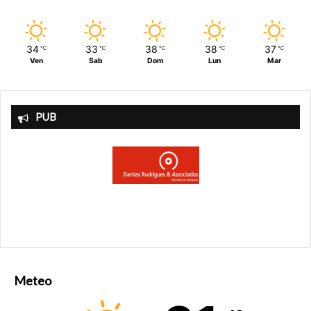
D’autres sortaient en robe de chambre ou finissaient de
s’habiller précipitamment dans la rue en sortant des
bâtiments voisins.
34
33
38
38
37
℃
℃
℃
℃
℃
Ven
Sab
Dom
Lun
Mar
« J’étais dans ma chambre et la fenêtre a soudainement
explosé », nous explique de son côté Rolande, une
résidente de l’immeuble situé juste en face, de l’autre côté
PUB
de la rue Sainte-Cécile. Une heure plus tard, « les
habitants de l’immeuble d’en face sont en cours
d’évacuation mais pas nous ».
La boulangerie Hubert avant l’explosion/Google Maps
Meteo
FONTE
Nicolas Berrod, avec Jérémie Pham-Lê, Philippe
Baverel et Tanguy de l’Espinay LEPARISIEN.FR