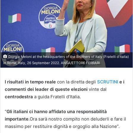
Giorgia Meloni at the headquarters of the Brothers of Italy (Fratelli d'Italia)
in Rome, Italy, 26 September 2022. ANSA/ETTORE FERRARI
I risultati in tempo reale
con la diretta degli
SCRUTINI
e i
commenti dei leader di queste elezioni
vinte dal
centrodestra
a guida Fratelli d’Italia.
“
Gli italiani ci hanno affidato una responsabilità
importante
.Ora sarà nostro compito non deluderli e fare il
massimo per restituire dignità e orgoglio alla Nazione”.