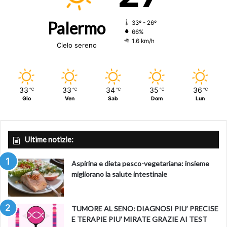
Palermo
33º - 26º
66%
1.6 km/h
Cielo sereno
33
33
34
35
36
℃
℃
℃
℃
℃
Gio
Ven
Sab
Dom
Lun
Ultime notizie:
Aspirina e dieta pesco-vegetariana: insieme
migliorano la salute intestinale
TUMORE AL SENO: DIAGNOSI PIU’ PRECISE
E TERAPIE PIU’ MIRATE GRAZIE AI TEST