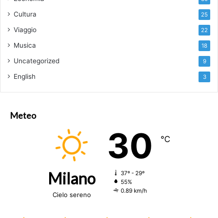
Cultura
25
Viaggio
22
Musica
18
Uncategorized
9
English
3
Meteo
30
℃
Milano
37º - 29º
55%
0.89 km/h
Cielo sereno