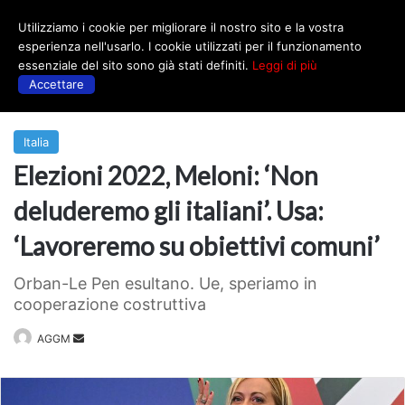
Utilizziamo i cookie per migliorare il nostro sito e la vostra
Menu
esperienza nell'usarlo. I cookie utilizzati per il funzionamento
essenziale del sito sono già stati definiti.
Leggi di più
Accettare
Prima
|
Italia
Italia
Elezioni 2022, Meloni: ‘Non
deluderemo gli italiani’. Usa:
‘Lavoreremo su obiettivi comuni’
Orban-Le Pen esultano. Ue, speriamo in
cooperazione costruttiva
Invia
AGGM
un'email