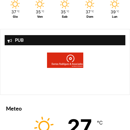
37
35
35
37
39
℃
℃
℃
℃
℃
Gio
Ven
Sab
Dom
Lun
PUB
Meteo
27
℃