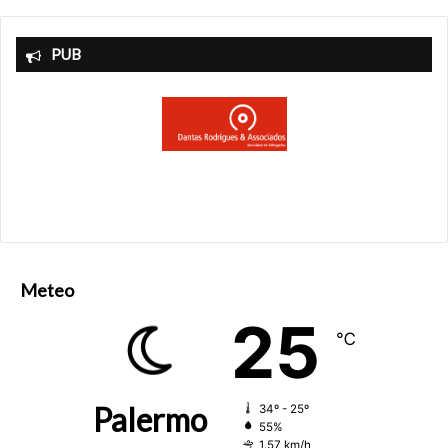
PUB
Meteo
25
℃
Palermo
34º - 25º
55%
1.57 km/h