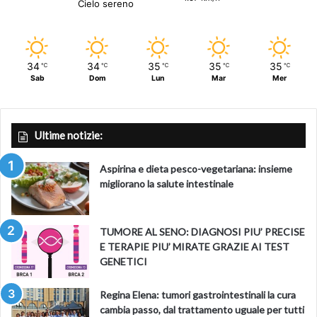
Cielo sereno
34
34
35
35
35
℃
℃
℃
℃
℃
Sab
Dom
Lun
Mar
Mer
Ultime notizie:
Aspirina e dieta pesco-vegetariana: insieme
migliorano la salute intestinale
TUMORE AL SENO: DIAGNOSI PIU’ PRECISE
E TERAPIE PIU’ MIRATE GRAZIE AI TEST
GENETICI
Regina Elena: tumori gastrointestinali la cura
cambia passo, dal trattamento uguale per tutti