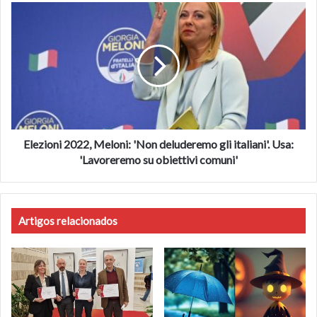
di
Elezioni
cannone
2022,
Meloni:
'Non
deluderemo
gli
italiani'.
Usa:
'Lavoreremo
su
Elezioni 2022, Meloni: 'Non deluderemo gli italiani'. Usa:
obiettivi
'Lavoreremo su obiettivi comuni'
comuni'
Artigos relacionados