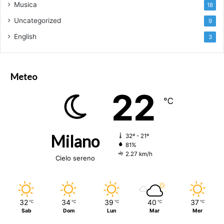
Musica
18
Uncategorized
9
English
3
Meteo
22
℃
Milano
32º - 21º
81%
2.27 km/h
Cielo sereno
32
34
39
40
37
℃
℃
℃
℃
℃
Sab
Dom
Lun
Mar
Mer