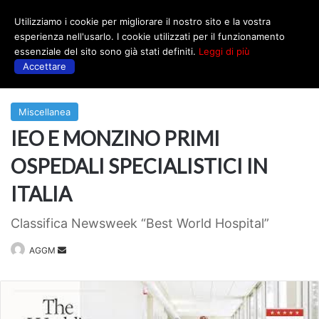
Utilizziamo i cookie per migliorare il nostro sito e la vostra
Menu
esperienza nell'usarlo. I cookie utilizzati per il funzionamento
essenziale del sito sono già stati definiti.
Leggi di più
Accettare
Prima
|
Miscellanea
Miscellanea
IEO E MONZINO PRIMI
OSPEDALI SPECIALISTICI IN
ITALIA
Classifica Newsweek “Best World Hospital”
Invia
AGGM
un'email