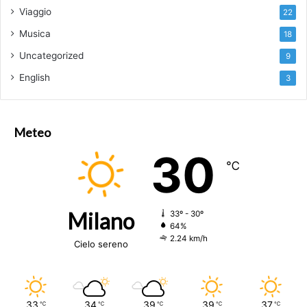
Viaggio
22
Musica
18
Uncategorized
9
English
3
Meteo
30
℃
Milano
33º - 30º
64%
2.24 km/h
Cielo sereno
33
34
39
39
37
℃
℃
℃
℃
℃