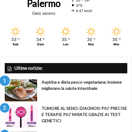
Palermo
33º - 26º
37%
4.47 km/h
Cielo sereno
33
34
35
35
35
℃
℃
℃
℃
℃
Sab
Dom
Lun
Mar
Mer
Ultime notizie:
Aspirina e dieta pesco-vegetariana: insieme
migliorano la salute intestinale
TUMORE AL SENO: DIAGNOSI PIU’ PRECISE
E TERAPIE PIU’ MIRATE GRAZIE AI TEST
GENETICI