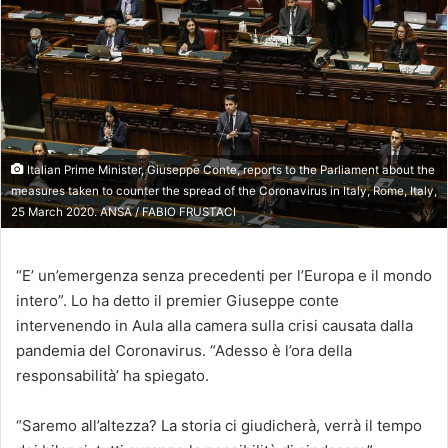
Italian Prime Minister, Giuseppe Conte, reports to the Parliament about the
measures taken to counter the spread of the Coronavirus in Italy, Rome, Italy,
25 March 2020. ANSA / FABIO FRUSTACI
“E’ un’emergenza senza precedenti per l’Europa e il mondo
intero”. Lo ha detto il premier Giuseppe conte
intervenendo in Aula alla camera sulla crisi causata dalla
pandemia del Coronavirus. “Adesso è l’ora della
responsabilità’ ha spiegato.
“Saremo all’altezza? La storia ci giudicherà, verrà il tempo