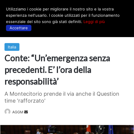
Utilizziamo i cookie per migliorare il nostro sito e la vostra
Menu
esperienza nell'usarlo. I cookie utilizzati per il funzionamento
essenziale del sito sono già stati definiti.
Leggi di più
Accettare
Prima
|
Italia
Italia
Conte: “Un’emergenza senza
precedenti. E’ l’ora della
responsabilità’
A Montecitorio prende il via anche il Question
time 'rafforzato'
Invia
AGGM
un'email