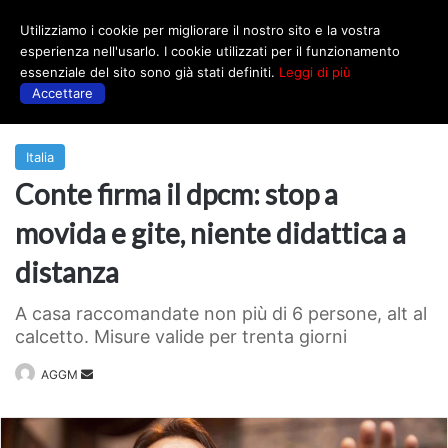
Utilizziamo i cookie per migliorare il nostro sito e la vostra
Menu
esperienza nell'usarlo. I cookie utilizzati per il funzionamento
essenziale del sito sono già stati definiti.
Leggi di più
Accettare
Prima
|
Italia
Italia
Conte firma il dpcm: stop a
movida e gite, niente didattica a
distanza
A casa raccomandate non più di 6 persone, alt al
calcetto. Misure valide per trenta giorni
Invia
AGGM
un'email