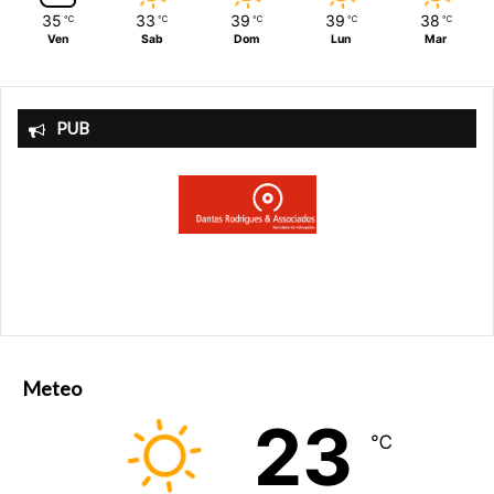
35
33
39
39
38
℃
℃
℃
℃
℃
Ven
Sab
Dom
Lun
Mar
PUB
Meteo
23
℃