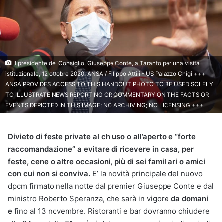
Il presidente del Consiglio, Giuseppe Conte, a Taranto per una visita
istituzionale, 12 ottobre 2020. ANSA / Filippo Attili - US Palazzo Chigi +++
ANSA PROVIDES ACCESS TO THIS HANDOUT PHOTO TO BE USED SOLELY
TO ILLUSTRATE NEWS REPORTING OR COMMENTARY ON THE FACTS OR
EVENTS DEPICTED IN THIS IMAGE; NO ARCHIVING; NO LICENSING +++
Divieto di feste private al chiuso o all’aperto e “forte
raccomandazione” a evitare di ricevere in casa, per
feste, cene o altre occasioni, più di sei familiari o amici
con cui non si conviva.
E’ la novità principale del nuovo
dpcm firmato nella notte dal premier Giuseppe Conte e dal
ministro Roberto Speranza, che sarà in vigore
da domani
e
fino al 13 novembre. Ristoranti e bar dovranno chiudere