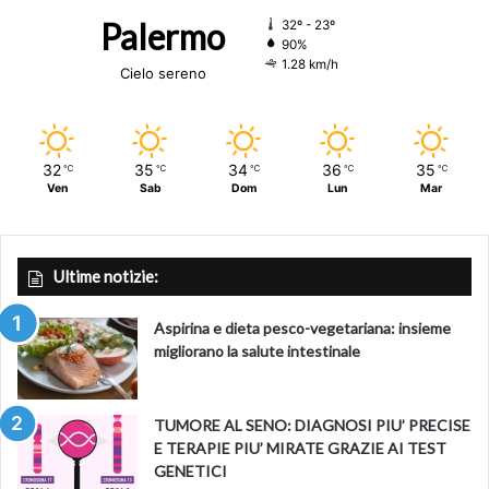
Palermo
32º - 23º
90%
1.28 km/h
Cielo sereno
32
35
34
36
35
℃
℃
℃
℃
℃
Ven
Sab
Dom
Lun
Mar
Ultime notizie:
Aspirina e dieta pesco-vegetariana: insieme
migliorano la salute intestinale
TUMORE AL SENO: DIAGNOSI PIU’ PRECISE
E TERAPIE PIU’ MIRATE GRAZIE AI TEST
GENETICI