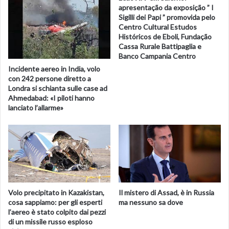
la parola a un banditore per la lettura dell’atto di
apresentação da exposição ” I
Sigilli dei Papi ” promovida pelo
proclamazione di Carlo a nuovo re, con tutti i titoli annessi,
Centro Cultural Estudos
compreso quello di “difensore della fede”. Atto concluso
Históricos de Eboli, Fundação
con l’invocazione “God save the King”, ripetuta a una voce
Cassa Rurale Battipaglia e
dai presenti. Alla fine Mordaunt ha invitato i membri del
Banco Campania Centro
Incidente aereo in India, volo
consiglio a trasferirsi nella Sala del Trono per incontrare
con 242 persone diretto a
re Carlo III.
Londra si schianta sulle case ad
Ahmedabad: «I piloti hanno
Urrà della gente presente, fanfare di trombe e salve di
lanciato l’allarme»
cannone sparate a Londra come in tutto il Regno Unito
hanno accolto in questi minuti la lettura pubblica dell’atto
di proclamazione di Carlo III come nuovo re e successore
di Elisabetta II, fatta dopo la cerimonia di fronte
all’Accession Council, da un banditore in costume dal
balcone centrale di St James Palace. Il banditore ha letto la
Volo precipitato in Kazakistan,
Il mistero di Assad, è in Russia
formula di rito con voce squillante, mentre reparti d’onore
cosa sappiamo: per gli esperti
ma nessuno sa dove
in alta uniforme si schieravano nel cortile del palazzo,
l’aereo è stato colpito dai pezzi
di un missile russo esploso
adiacente a Buckingham Palace. Alla fine ha lanciato l’urrà