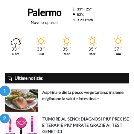
Palermo
33º - 25º
53%
3.23 km/h
Nuvole sparse
33
33
35
35
37
℃
℃
℃
℃
℃
Dom
Lun
Mar
Mer
Gio
Ultime notizie:
Aspirina e dieta pesco-vegetariana: insieme
migliorano la salute intestinale
TUMORE AL SENO: DIAGNOSI PIU’ PRECISE
E TERAPIE PIU’ MIRATE GRAZIE AI TEST
GENETICI