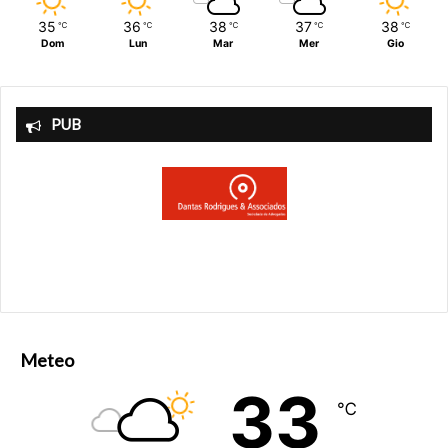
35
36
38
37
38
℃
℃
℃
℃
℃
Dom
Lun
Mar
Mer
Gio
PUB
Meteo
33
℃