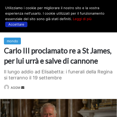
Utilizziamo i cookie per migliorare il nostro sito e la vostra
Menu
esperienza nell'usarlo. I cookie utilizzati per il funzionamento
essenziale del sito sono già stati definiti.
Leggi di più
Accettare
Prima
|
mondo
mondo
Carlo III proclamato re a St James,
per lui urrà e salve di cannone
Il lungo addio ad Elisabetta: i funerali della Regina
si terranno il 19 settembre
Invia
AGGM
un'email