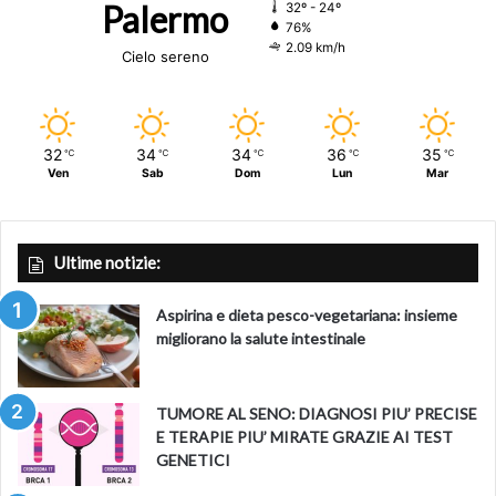
Palermo
32º - 24º
76%
2.09 km/h
Miglior montaggio
a John Ottman per il film Bohemian
Cielo sereno
Rhapsody
Miglior scenografia
a Hannah Beachler e Bay Hard per il
32
34
34
36
35
℃
℃
℃
℃
℃
film Black Panther
Ven
Sab
Dom
Lun
Mar
Miglior fotografia
ad Alfonso Cuaron per Roma
Ultime notizie:
Miglior film d’animazione
a Spiderman: un nuovo universo
Aspirina e dieta pesco-vegetariana: insieme
fonte fulvia caprara lastampa.it
migliorano la salute intestinale
foto REUTERS
TUMORE AL SENO: DIAGNOSI PIU’ PRECISE
E TERAPIE PIU’ MIRATE GRAZIE AI TEST
Fonte
LASTAMPA.IT
GENETICI