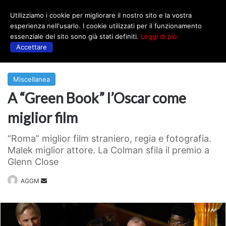
Utilizziamo i cookie per migliorare il nostro sito e la vostra
Menu
esperienza nell'usarlo. I cookie utilizzati per il funzionamento
essenziale del sito sono già stati definiti.
Leggi di più
Accettare
Prima
|
Miscellanea
Miscellanea
A “Green Book” l’Oscar come
miglior film
“Roma” miglior film straniero, regia e fotografia.
Malek miglior attore. La Colman sfila il premio a
Glenn Close
Invia
AGGM
un'email