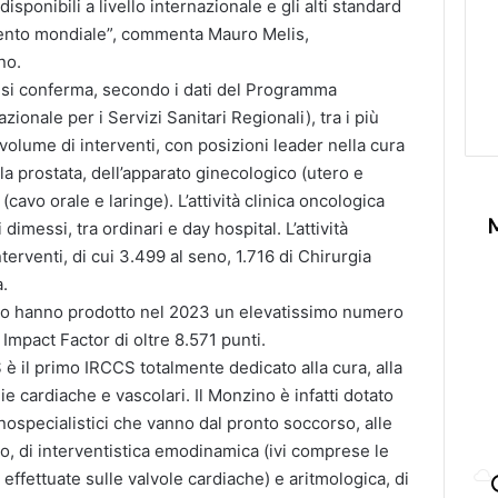
isponibili a livello internazionale e gli alti standard
imento mondiale”, commenta Mauro Melis,
no.
 si conferma, secondo i dati del Programma
onale per i Servizi Sanitari Regionali), tra i più
olume di interventi, con posizioni leader nella cura
a prostata, dell’apparato ginecologico (utero e
 (cavo orale e laringe). L’attività clinica oncologica
dimessi, tra ordinari e day hospital. L’attività
terventi, di cui 3.499 al seno, 1.716 di Chirurgia
a.
esso hanno prodotto nel 2023 un elevatissimo numero
 Impact Factor di oltre 8.571 punti.
è il primo IRCCS totalmente dedicato alla cura, alla
ie cardiache e vascolari. Il Monzino è infatti dotato
ospecialistici che vanno dal pronto soccorso, alle
to, di interventistica emodinamica (ivi comprese le
e effettuate sulle valvole cardiache) e aritmologica, di