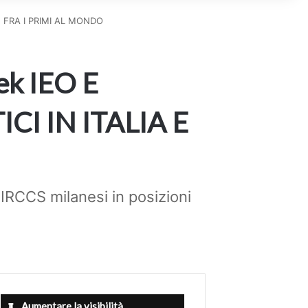
 E FRA I PRIMI AL MONDO
ek IEO E
I IN ITALIA E
IRCCS milanesi in posizioni
Aumentare la visibilità