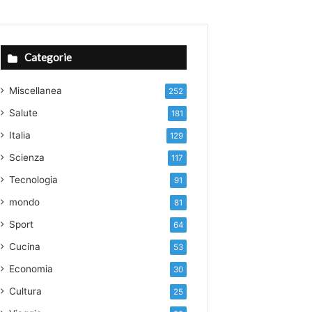
Categorie
Miscellanea
252
Salute
181
Italia
129
Scienza
117
Tecnologia
91
mondo
81
Sport
64
Cucina
53
Economia
30
Cultura
25