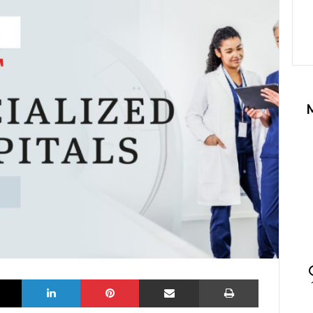
k
X
LinkedIn
Pinterest
Partilhar via Email
Imprimir