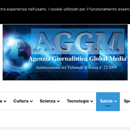
Artigo aleatório
stra esperienza nell'usarlo. I cookie utilizzati per il funzionamento essenz
a
Cultura
Scienza
Tecnologia
Salute
Sp