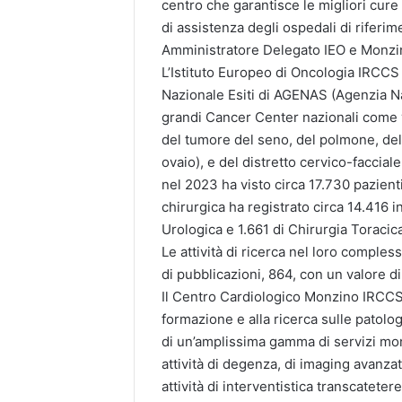
centro che garantisce le migliori cure d
di assistenza degli ospedali di rifer
Amministratore Delegato IEO e Monzi
L’Istituto Europeo di Oncologia IRCCS
Nazionale Esiti di AGENAS (Agenzia Nazi
grandi Cancer Center nazionali come v
del tumore del seno, del polmone, dell
ovaio), e del distretto cervico-facciale
nel 2023 ha visto circa 17.730 pazienti 
chirurgica ha registrato circa 14.416 in
Urologica e 1.661 di Chirurgia Toracic
Le attività di ricerca nel loro compl
di pubblicazioni, 864, con un valore di
Il Centro Cardiologico Monzino IRCCS 
formazione e alla ricerca sulle patolog
di un’amplissima gamma di servizi mon
attività di degenza, di imaging avanza
attività di interventistica transcateter