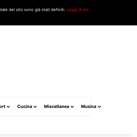
Cerca
iale del sito sono già stati definiti.
Leggi di più
per
ort
Cucina
Miscellanea
Musica