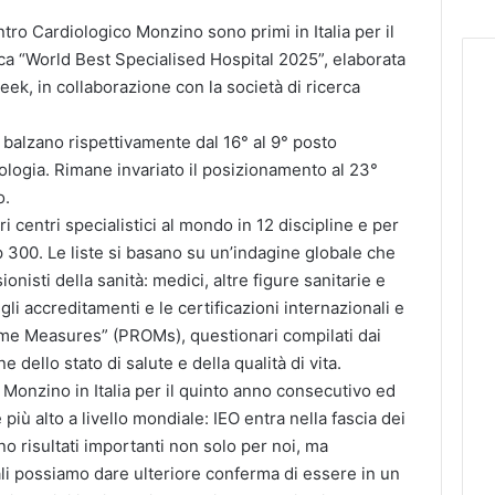
ntro Cardiologico Monzino sono primi in Italia per il
ica “World Best Specialised Hospital 2025”, elaborata
ek, in collaborazione con la società di ricerca
 balzano rispettivamente dal 16° al 9° posto
rdiologia. Rimane invariato il posizionamento al 23°
o.
i centri specialistici al mondo in 12 discipline e per
p 300. Le liste si basano su un’indagine globale che
onisti della sanità: medici, altre figure sanitarie e
li accreditamenti e le certificazioni internazionali e
come Measures” (PROMs), questionari compilati dai
 dello stato di salute e della qualità di vita.
 Monzino in Italia per il quinto anno consecutivo ed
iù alto a livello mondiale: IEO entra nella fascia dei
no risultati importanti non solo per noi, ma
uali possiamo dare ulteriore conferma di essere in un