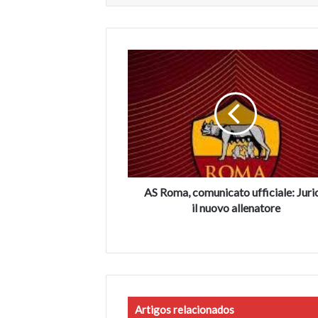
AS
Roma,
comunicato
ufficiale:
Juric
è
il
nuovo
allenatore
AS Roma, comunicato ufficiale: Juric
il nuovo allenatore
Artigos relacionados