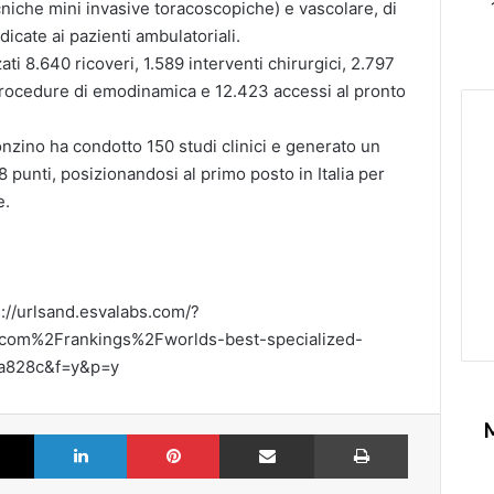
cniche mini invasive toracoscopiche) e vascolare, di
edicate ai pazienti ambulatoriali.
ti 8.640 ricoveri, 1.589 interventi chirurgici, 2.797
 procedure di emodinamica e 12.423 accessi al pronto
Monzino ha condotto 150 studi clinici e generato un
 punti, posizionandosi al primo posto in Italia per
e.
s://urlsand.esvalabs.com/?
m%2Frankings%2Fworlds-best-specialized-
a828c&f=y&p=y
k
X
LinkedIn
Pinterest
Partilhar via Email
Imprimir