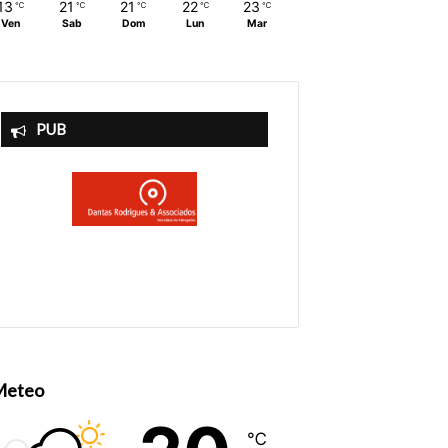
13
21
21
22
23
℃
℃
℃
℃
℃
Ven
Sab
Dom
Lun
Mar
PUB
Meteo
℃