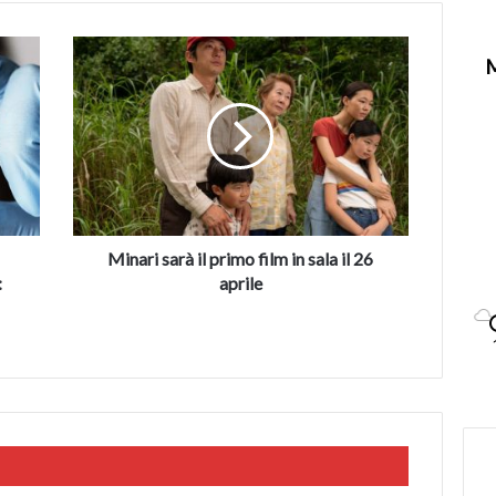
Minari
sarà
il
primo
film
in
sala
il
26
aprile
Minari sarà il primo film in sala il 26
:
aprile