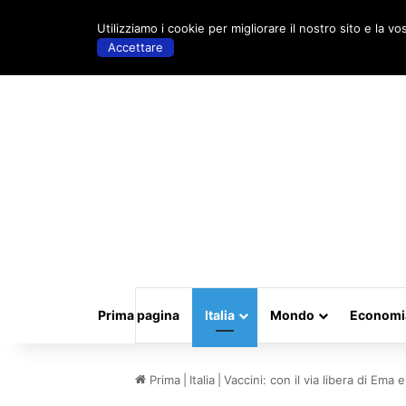
venerdì, Maggio 15 2026 | 18:38
Utilizziamo i cookie per migliorare il nostro sito e la vo
Accettare
Prima pagina
Italia
Mondo
Economi
Prima
|
Italia
|
Vaccini: con il via libera di Ema