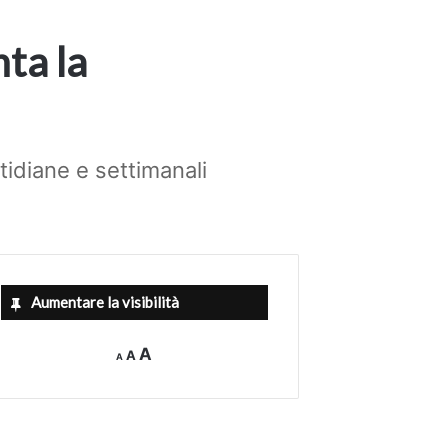
nta la
tidiane e settimanali
Aumentare la visibilità
Decrease
Reset
Increase
A
A
A
font
font
size.
font
size.
size.