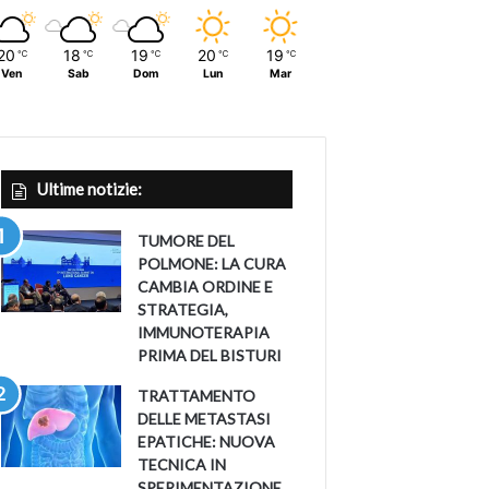
20
18
19
20
19
℃
℃
℃
℃
℃
Ven
Sab
Dom
Lun
Mar
Ultime notizie:
TUMORE DEL
POLMONE: LA CURA
CAMBIA ORDINE E
STRATEGIA,
IMMUNOTERAPIA
PRIMA DEL BISTURI
TRATTAMENTO
DELLE METASTASI
EPATICHE: NUOVA
TECNICA IN
SPERIMENTAZIONE