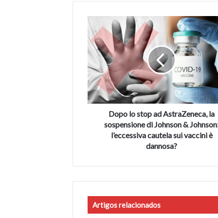
Dopo
lo
stop
ad
AstraZeneca,
la
sospensione
di
Johnson
&
Dopo lo stop ad AstraZeneca, la
Johnson:
sospensione di Johnson & Johnson
l’eccessiva
l’eccessiva cautela sui vaccini è
cautela
dannosa?
sui
vaccini
è
dannosa?
Artigos relacionados