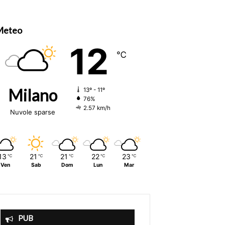
Meteo
12
℃
Milano
13º - 11º
76%
2.57 km/h
Nuvole sparse
13
21
21
22
23
℃
℃
℃
℃
℃
Ven
Sab
Dom
Lun
Mar
PUB