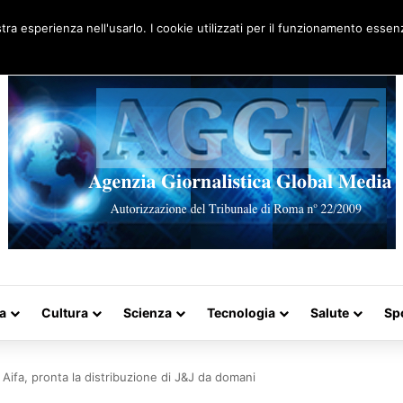
Artigo aleatório
stra esperienza nell'usarlo. I cookie utilizzati per il funzionamento essenz
a
Cultura
Scienza
Tecnologia
Salute
Sp
 e Aifa, pronta la distribuzione di J&J da domani