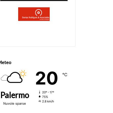
Meteo
20
℃
Palermo
20º - 17º
75%
2.8 km/h
Nuvole sparse