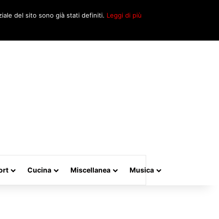
Cerca
iale del sito sono già stati definiti.
Leggi di più
per
ort
Cucina
Miscellanea
Musica