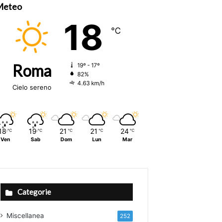
Meteo
18
℃
Roma
19º - 17º
82%
4.63 km/h
Cielo sereno
18
19
21
21
24
℃
℃
℃
℃
℃
Ven
Sab
Dom
Lun
Mar
Categorie
Miscellanea
252