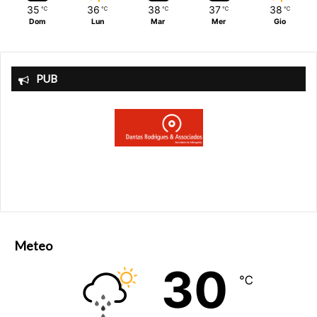
35
36
38
37
38
℃
℃
℃
℃
℃
Dom
Lun
Mar
Mer
Gio
PUB
Meteo
30
℃