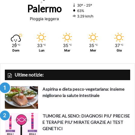
Palermo
30º - 25º
63%
3.29 km/h
Pioggia leggera
29
33
35
35
37
℃
℃
℃
℃
℃
Dom
Lun
Mar
Mer
Gio
Ultime notizie:
Aspirina e dieta pesco-vegetariana: insieme
migliorano la salute intestinale
TUMORE AL SENO: DIAGNOSI PIU’ PRECISE
E TERAPIE PIU’ MIRATE GRAZIE AI TEST
GENETICI