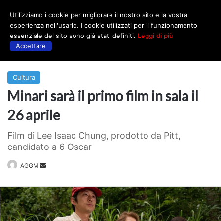
Utilizziamo i cookie per migliorare il nostro sito e la vostra
Menu
esperienza nell'usarlo. I cookie utilizzati per il funzionamento
essenziale del sito sono già stati definiti.
Leggi di più
Accettare
Prima
|
Cultura
Cultura
Minari sarà il primo film in sala il
26 aprile
Film di Lee Isaac Chung, prodotto da Pitt,
candidato a 6 Oscar
Invia
AGGM
un'email