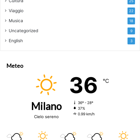
Cultura
25
Viaggio
22
Musica
18
Uncategorized
9
English
3
Meteo
36
℃
Milano
36º - 28º
37%
0.99 km/h
Cielo sereno