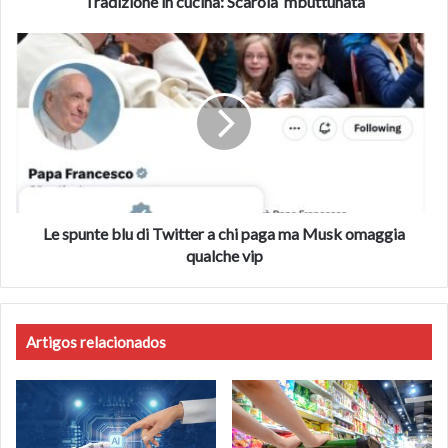
Tradizione in cucina: Scarola ‘mbuttunata
Le
spunte
blu
di
Twitter
a
chi
paga
ma
Musk
Le spunte blu di Twitter a chi paga ma Musk omaggia
omaggia
qualche vip
qualche
vip
Artigos relacionados