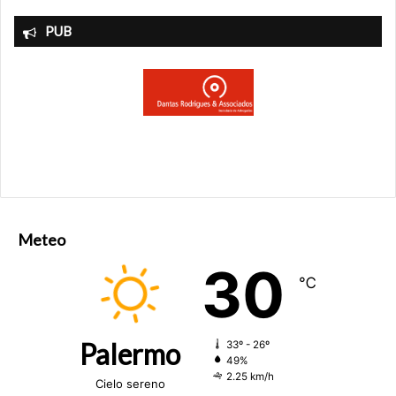
PUB
Meteo
30
℃
Palermo
33º - 26º
49%
2.25 km/h
Cielo sereno