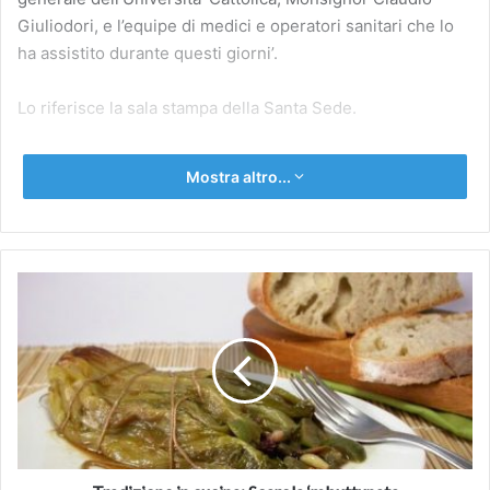
Giuliodori, e l’equipe di medici e operatori sanitari che lo
ha assistito durante questi giorni’.
Lo riferisce la sala stampa della Santa Sede.
Mostra altro...
Tradizione
in
cucina:
Scarola
‘mbuttunata