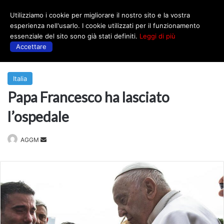
Utilizziamo i cookie per migliorare il nostro sito e la vostra
Menu
esperienza nell'usarlo. I cookie utilizzati per il funzionamento
essenziale del sito sono già stati definiti.
Leggi di più
Accettare
Prima
|
Italia
Italia
Papa Francesco ha lasciato
l’ospedale
Invia
AGGM
un'email