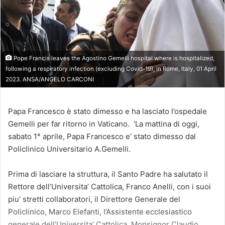
Pope Francis leaves the Agostino Gemelli hospital where is hospitalized,
following a respiratory infection (excluding Covid-19), in Rome, Italy, 01 April
2023. ANSA/ANGELO CARCONI
Papa Francesco è stato dimesso e ha lasciato l’ospedale
Gemelli per far ritorno in Vaticano. ‘La mattina di oggi,
sabato 1° aprile, Papa Francesco e’ stato dimesso dal
Policlinico Universitario A.Gemelli.
Prima di lasciare la struttura, il Santo Padre ha salutato il
Rettore dell’Universita’ Cattolica, Franco Anelli, con i suoi
piu’ stretti collaboratori, il Direttore Generale del
Policlinico, Marco Elefanti, l’Assistente ecclesiastico
generale dell’Universita’ Cattolica, Monsignor Claudio