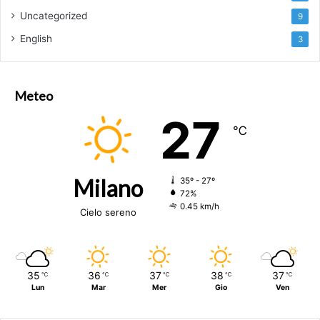
Uncategorized
9
English
3
Meteo
27
℃
Milano
35º - 27º
72%
0.45 km/h
Cielo sereno
35
36
37
38
37
℃
℃
℃
℃
℃
Lun
Mar
Mer
Gio
Ven