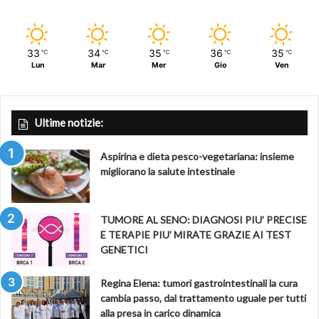
33
34
35
36
35
℃
℃
℃
℃
℃
Lun
Mar
Mer
Gio
Ven
Ultime notizie:
Aspirina e dieta pesco-vegetariana: insieme
migliorano la salute intestinale
TUMORE AL SENO: DIAGNOSI PIU’ PRECISE
E TERAPIE PIU’ MIRATE GRAZIE AI TEST
GENETICI
Regina Elena: tumori gastrointestinali la cura
cambia passo, dal trattamento uguale per tutti
alla presa in carico dinamica