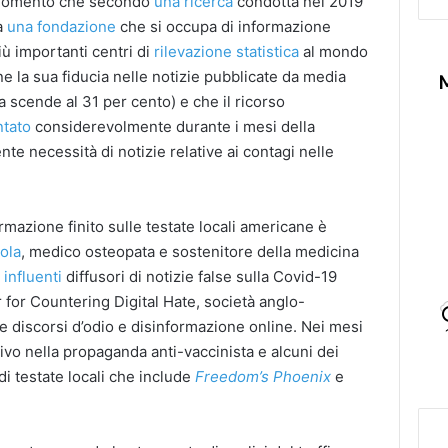
l momento che secondo
una ricerca
condotta nel 2019
ra
una fondazione
che si occupa di informazione
più importanti centri di
rilevazione statistica
al mondo
ne la sua fiducia nelle notizie pubblicate da media
cia scende al 31 per cento) e che il ricorso
tato
considerevolmente durante i mesi della
te necessità di notizie relative ai contagi nelle
ormazione finito sulle testate locali americane è
ola
, medico osteopata e sostenitore della medicina
 influenti
diffusori di notizie false sulla Covid-19
 for Countering Digital Hate, società anglo-
e discorsi d’odio e disinformazione online. Nei mesi
tivo nella propaganda anti-vaccinista e alcuni dei
 di testate locali che include
Freedom’s Phoenix
e