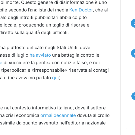
a di morte. Questo genere di disinformazione è uno
tabile secondo l’analista dei media
Ken Doctor
, che al
lo degli introiti pubblicitari abbia colpito
e locale, producendo un taglio di risorse e
retto sulla qualità degli articoli.
a piuttosto delicato negli Stati Uniti, dove
mese di luglio
ha avviato
una battaglia contro le
te
di «uccidere la gente» con notizie false, e nei
 «iperbolica» e «irresponsabile» riservata ai contagi
nate (ne avevamo parlato
qui
).
nel contesto informativo italiano, dove il settore
 una crisi economica
ormai decennale
dovuta al crollo
issimile da quanto avvenuto nell’editoria nazionale –