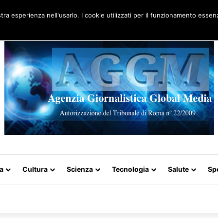
Artigo aleatório
stra esperienza nell'usarlo. I cookie utilizzati per il funzionamento essenz
a
Cultura
Scienza
Tecnologia
Salute
Sp