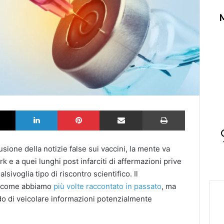
k
X
LinkedIn
Pinterest
Partilhar via Email
Imprimir
sione della notizie false sui vaccini, la mente va
rk e a quei lunghi post infarciti di affermazioni prive
alsivoglia tipo di riscontro scientifico. Il
e, come abbiamo
più volte
raccontato
in passato
, ma
ado di veicolare informazioni potenzialmente