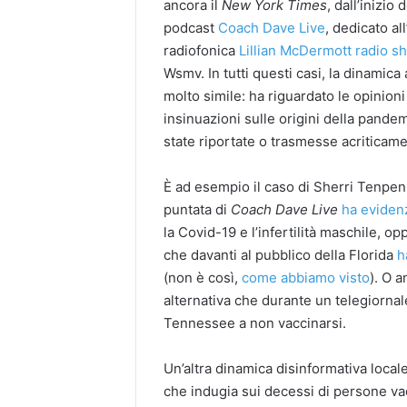
ancora il
New York Times
, dall’inizio
podcast
Coach Dave Live
, dedicato al
radiofonica
Lillian McDermott radio s
Wsmv. In tutti questi casi, la dinamica 
molto simile: ha riguardato le opinioni 
insinuazioni sulle origini della pande
state riportate o trasmesse acriticam
È ad esempio il caso di Sherri Tenpenn
puntata di
Coach Dave Live
ha eviden
la Covid-19 e l’infertilità maschile, o
che davanti al pubblico della Florida
h
(non è così,
come abbiamo visto
). O 
alternativa che durante un telegiornale
Tennessee a non vaccinarsi.
Un’altra dinamica disinformativa locale
che indugia sui decessi di persone va