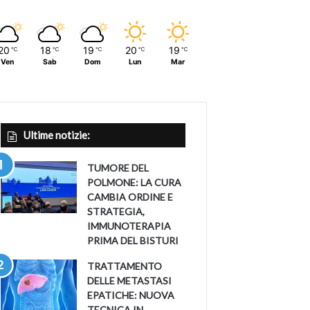
20
18
19
20
19
℃
℃
℃
℃
℃
Ven
Sab
Dom
Lun
Mar
Ultime notizie:
TUMORE DEL
POLMONE: LA CURA
CAMBIA ORDINE E
STRATEGIA,
IMMUNOTERAPIA
PRIMA DEL BISTURI
TRATTAMENTO
DELLE METASTASI
EPATICHE: NUOVA
TECNICA IN