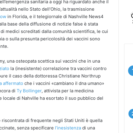
 dell’emergenza sanitaria a oggi ha riguardato anche il
l’attualità nello Stato dell’Ohio, la trasmissione
how
in Florida, e il telegiornale di Nashville News4
alla base della diffusione di notizie false è stata
di medici screditati dalla comunità scientifica, le cui
mia o sulla presunta pericolosità dei vaccini sono
ente.
y, una osteopata scettica sui vaccini che in una
ziato
la (inesistente) correlazione tra vaccini contro
ppure il caso della dottoressa Christiane Northrup
a affermato
che i vaccini «cambiano il dna umano»
ancora di
Ty Bollinger
, attivista per la medicina
 locale di Nahville ha esortato il suo pubblico del
 riscontrata di frequente negli Stati Uniti è quella
ccinate, senza specificare
l’inesistenza
di una