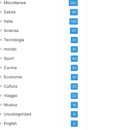
Miscellanea
252
Salute
181
Italia
129
Scienza
117
Tecnologia
91
mondo
81
Sport
64
Cucina
53
Economia
30
Cultura
25
Viaggio
22
Musica
18
Uncategorized
8
English
3