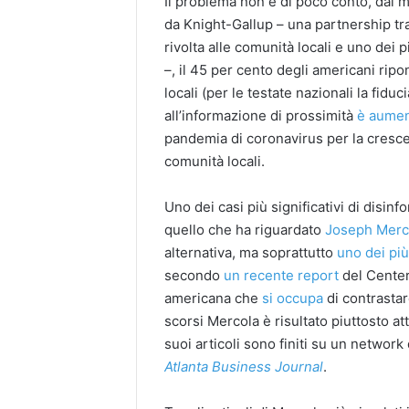
Il problema non è di poco conto, da
da Knight-Gallup – una partnership t
rivolta alle comunità locali e uno dei 
–, il 45 per cento degli americani ripo
locali (per le testate nazionali la fidu
all’informazione di prossimità
è aumen
pandemia di coronavirus per la crescen
comunità locali.
Uno dei casi più significativi di disinf
quello che ha riguardato
Joseph Merc
alternativa, ma soprattutto
uno dei più
secondo
un recente report
del Center
americana che
si occupa
di contrastar
scorsi Mercola è risultato piuttosto at
suoi articoli sono finiti su un network
Atlanta Business Journal
.