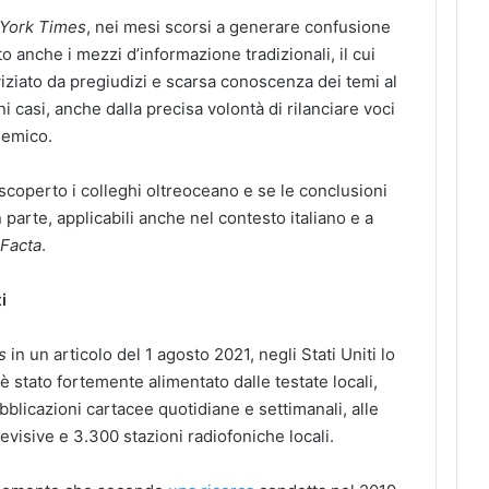
York Times
, nei mesi scorsi a generare confusione
o anche i mezzi d’informazione tradizionali, il cui
a viziato da pregiudizi e scarsa conoscenza dei temi al
uni casi, anche dalla precisa volontà di rilanciare voci
demico.
operto i colleghi oltreoceano e se le conclusioni
n parte, applicabili anche nel contesto italiano e a
i
Facta
.
i
s
in un articolo del 1 agosto 2021, negli Stati Uniti lo
 stato fortemente alimentato dalle testate locali,
bblicazioni cartacee quotidiane e settimanali, alle
evisive e 3.300 stazioni radiofoniche locali.