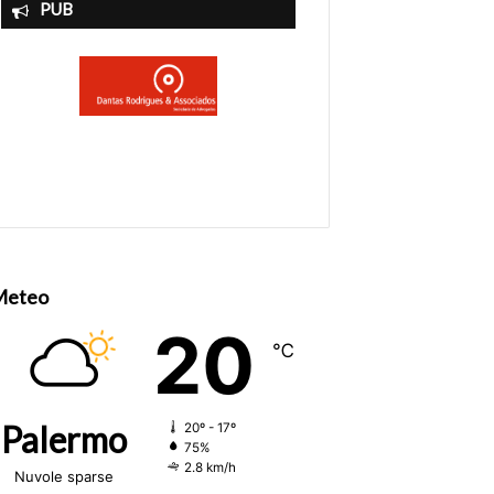
PUB
Meteo
20
℃
Palermo
20º - 17º
75%
2.8 km/h
Nuvole sparse