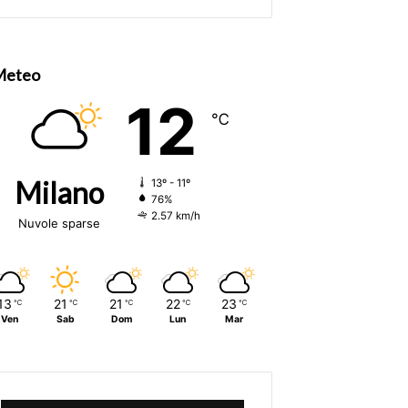
Meteo
12
℃
Milano
13º - 11º
76%
2.57 km/h
Nuvole sparse
13
21
21
22
23
℃
℃
℃
℃
℃
Ven
Sab
Dom
Lun
Mar