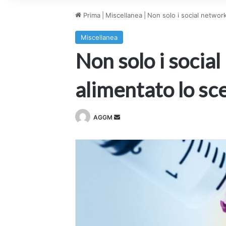
Prima
|
Miscellanea
|
Non solo i social network
Miscellanea
Non solo i social
alimentato lo sce
Invia
AGGM
un'email