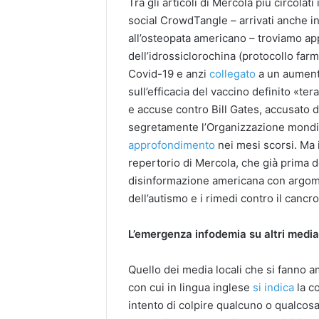
Tra gli articoli di Mercola più circolat
social CrowdTangle – arrivati anche in 
all’osteopata americano – troviamo a
dell’idrossiclorochina (protocollo farm
Covid-19 e anzi
collegato
a un aumento
sull’efficacia del vaccino definito «ter
e accuse contro Bill Gates, accusato d
segretamente l’Organizzazione mondia
approfondimento
nei mesi scorsi. Ma 
repertorio di Mercola, che già prima
disinformazione americana con argomen
dell’autismo e i rimedi contro il cancr
L’emergenza infodemia su altri medi
Quello dei media locali che si fanno a
con cui in lingua inglese
si indica
la co
intento di colpire qualcuno o qualcos