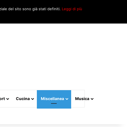
Cerca
iale del sito sono già stati definiti.
Leggi di più
per
ort
Cucina
Miscellanea
Musica