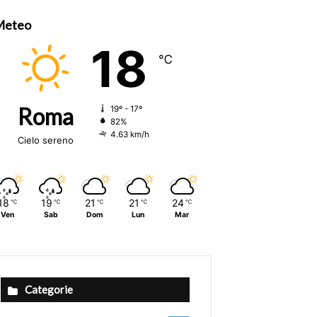
Meteo
18
℃
Roma
19º - 17º
82%
4.63 km/h
Cielo sereno
18
19
21
21
24
℃
℃
℃
℃
℃
Ven
Sab
Dom
Lun
Mar
Categorie