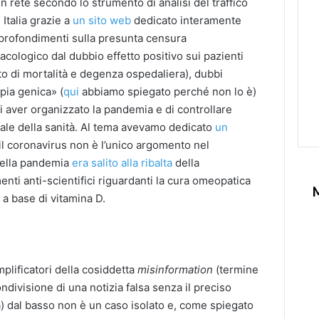
i in rete secondo lo strumento di analisi del traffico
Italia grazie a
un sito web
dedicato interamente
pprofondimenti sulla presunta censura
acologico dal dubbio effetto positivo sui pazienti
 di mortalità e degenza ospedaliera), dubbi
apia genica» (
qui
abbiamo spiegato perché non lo è)
i aver organizzato la pandemia e di controllare
le della sanità. Al tema avevamo dedicato
un
il coronavirus non è l’unico argomento nel
 della pandemia
era salito alla ribalta
della
ti anti-scientifici riguardanti la cura omeopatica
o a base di vitamina D.
a
mplificatori della cosiddetta
misinformation
(termine
ndivisione di una notizia falsa senza il preciso
a) dal basso non è un caso isolato e, come spiegato