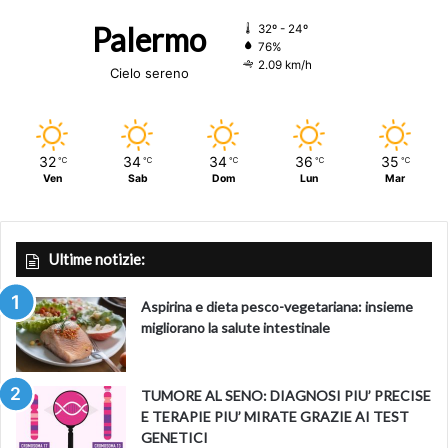
Palermo
32º - 24º
76%
2.09 km/h
Cielo sereno
32
34
34
36
35
℃
℃
℃
℃
℃
Ven
Sab
Dom
Lun
Mar
Ultime notizie:
Aspirina e dieta pesco-vegetariana: insieme
migliorano la salute intestinale
TUMORE AL SENO: DIAGNOSI PIU’ PRECISE
E TERAPIE PIU’ MIRATE GRAZIE AI TEST
GENETICI