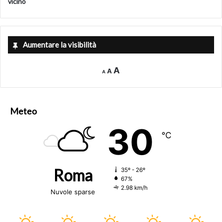
vicino
Aumentare la visibilità
Decrease
Reset
Increase
A
A
A
font
font
size.
font
size.
size.
Meteo
30
℃
Roma
35º - 26º
67%
2.98 km/h
Nuvole sparse