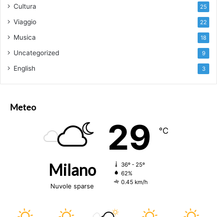
Cultura
25
Viaggio
22
Musica
18
Uncategorized
9
English
3
Meteo
29
℃
Milano
36º - 25º
62%
0.45 km/h
Nuvole sparse