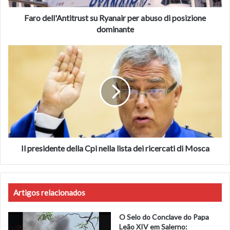
magico” per risolvere i problemi di sostenibilità. “Abbiamo
dominante
testato centinaia e centinaia di materiali. Non è stato
Faro dell'Antitrust su Ryanair per abuso di posizione
possibile trovare un materiale del genere”, ha spiegato.
dominante
Il
Fonte
ansa.it
presidente
della
Cpi
nella
lista
dei
ricercati
di
Mosca
Il presidente della Cpi nella lista dei ricercati di Mosca
Artigos relacionados
O Selo do Conclave do Papa
Leão XIV em Salerno: