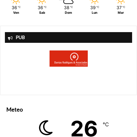
36
36
38
39
37
℃
℃
℃
℃
℃
Ven
Sab
Dom
Lun
Mar
PUB
Meteo
26
℃