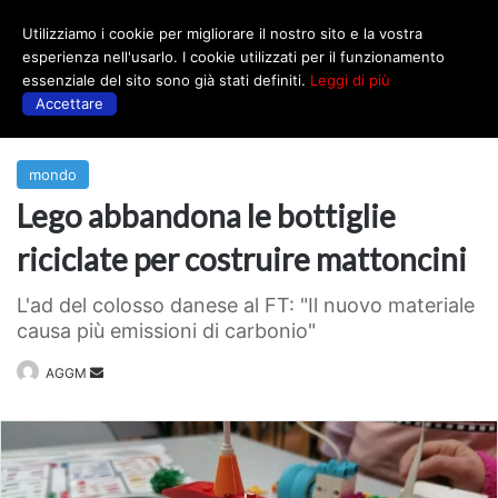
Utilizziamo i cookie per migliorare il nostro sito e la vostra
Menu
esperienza nell'usarlo. I cookie utilizzati per il funzionamento
essenziale del sito sono già stati definiti.
Leggi di più
Accettare
Prima
|
mondo
mondo
Lego abbandona le bottiglie
riciclate per costruire mattoncini
L'ad del colosso danese al FT: "Il nuovo materiale
causa più emissioni di carbonio"
Invia
AGGM
un'email