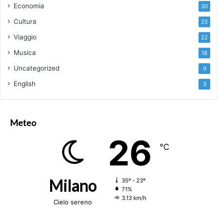
Economia
30
Cultura
25
Viaggio
22
Musica
18
Uncategorized
9
English
3
Meteo
26
℃
Milano
35º - 23º
71%
3.13 km/h
Cielo sereno