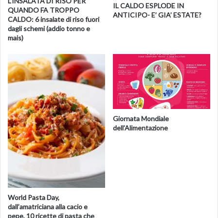
cucchiaiate di risotto, qualche punto di riduzione di
L’INSALATA DI RISO PER
IL CALDO ESPLODE IN
QUANDO FA TROPPO
St-Germain. Guarnite quindi con 3 fette di limone
ANTICIPO- E’ GIA’ ESTATE?
CALDO: 6 insalate di riso fuori
tagliate sottilmente e una spolverata di polvere di
dagli schemi (addio tonno e
fieno greco blu.
mais)
Giornata Mondiale
dell’Alimentazione
World Pasta Day,
dall’amatriciana alla cacio e
pepe, 10 ricette di pasta che