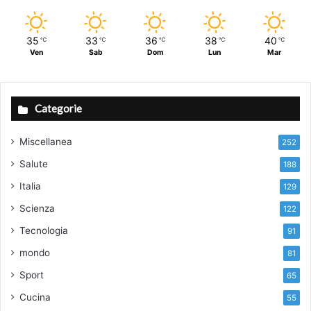
35
33
36
38
40
℃
℃
℃
℃
℃
Ven
Sab
Dom
Lun
Mar
Categorie
Miscellanea
252
Salute
188
Italia
129
Scienza
122
Tecnologia
91
mondo
81
Sport
65
Cucina
55