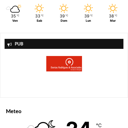
35
33
39
39
38
℃
℃
℃
℃
℃
Ven
Sab
Dom
Lun
Mar
PUB
Meteo
℃