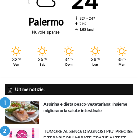
24
Palermo
32º - 24º
71%
1.68 km/h
Nuvole sparse
32
35
34
36
35
℃
℃
℃
℃
℃
Ven
Sab
Dom
Lun
Mar
Ultime notizie:
Aspirina e dieta pesco-vegetariana: insieme
migliorano la salute intestinale
TUMORE AL SENO: DIAGNOSI PIU’ PRECISE
E TERAPIE PIU’ MIRATE GRAZIE AI TEST