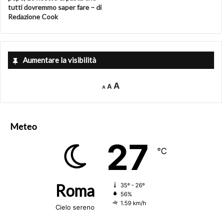
tutti dovremmo saper fare – di
Redazione Cook
Aumentare la visibilità
Decrease
Reset
Increase
A
A
A
font
font
size.
font
size.
size.
Meteo
27
℃
Roma
35º - 26º
56%
1.59 km/h
Cielo sereno