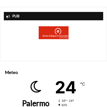
PUB
Meteo
24
℃
Palermo
34º - 24º
62%