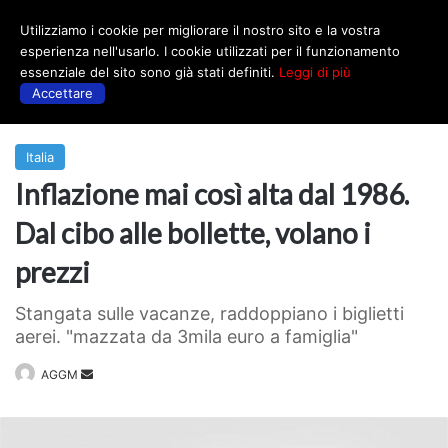
Utilizziamo i cookie per migliorare il nostro sito e la vostra
Menu
esperienza nell'usarlo. I cookie utilizzati per il funzionamento
essenziale del sito sono già stati definiti.
Leggi di più
Accettare
Prima
|
Italia
Italia
Inflazione mai così alta dal 1986.
Dal cibo alle bollette, volano i
prezzi
Stangata sulle vacanze, raddoppiano i biglietti
aerei. "mazzata da 3mila euro a famiglia"
Invia
AGGM
un'email