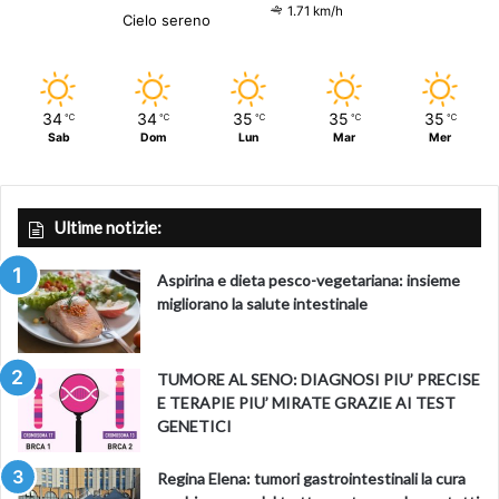
1.71 km/h
Cielo sereno
34
34
35
35
35
℃
℃
℃
℃
℃
Sab
Dom
Lun
Mar
Mer
Ultime notizie:
Aspirina e dieta pesco-vegetariana: insieme
migliorano la salute intestinale
TUMORE AL SENO: DIAGNOSI PIU’ PRECISE
E TERAPIE PIU’ MIRATE GRAZIE AI TEST
GENETICI
Regina Elena: tumori gastrointestinali la cura