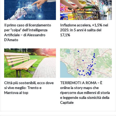
politica dei redditi di fronte a “un’emergenza che non
ammette più rinvii o divisioni”. E il capo della
Cgil
, Maurizio
Landini, osserva: “la gente non ce la fa, serve un
intervento immediato”.
Il primo caso di licenziamento
Inflazione accelera, +1,5% nel
per “colpa” dell’Intelligenza
2025: in 5 anni è salita del
Non nascondono i loro timori le associazioni datoriali.
Artificiale – di Alessandro
17,1%
D’Amato
Confesercenti vede un “
macigno sui consumi delle
famiglie e sulla crescita
“, Confcommercio teme per
settembre “gravi effetti negativi” anche sul Pil. E
Federdistribuzione segnala rischi per le filiere
agroalimentari italiane.
Le associazioni dei consumatori calcolano l’aumento del
Città più sostenibili, ecco dove
TERREMOTI A ROMA – È
costo della vita. Il Codacons indica una
“
mazzata record”
si vive meglio: Trento e
online la story maps che
da 3.192 euro all’anno
per una famiglia di quattro persone
Mantova al top
ripercorre due millenni di storia
e leggende sulla sismicità della
e prevede che l’inflazione raggiungerà il 10%.
Capitale
L’Unione nazionale consumatori stima, solo per le
bollette
,