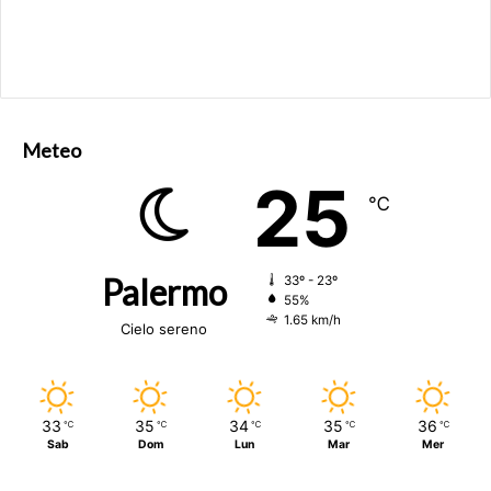
Meteo
25
℃
Palermo
33º - 23º
55%
1.65 km/h
Cielo sereno
33
35
34
35
36
℃
℃
℃
℃
℃
Sab
Dom
Lun
Mar
Mer