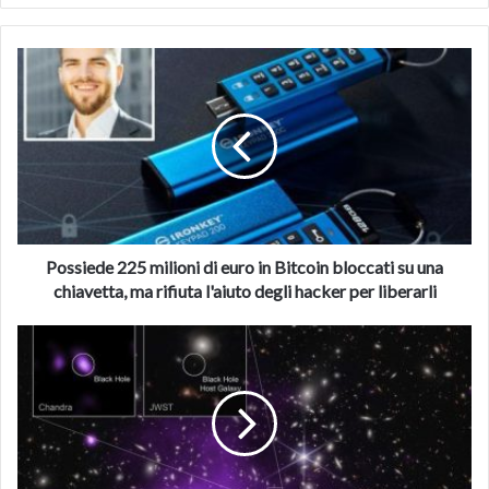
Possiede
225
milioni
di
euro
in
Bitcoin
bloccati
su
una
Possiede 225 milioni di euro in Bitcoin bloccati su una
chiavetta,
chiavetta, ma rifiuta l'aiuto degli hacker per liberarli
ma
rifiuta
Trovato
l'aiuto
il
degli
buco
hacker
nero
per
più
liberarli
distante,
risale