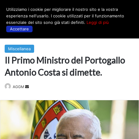
Utilizziamo i cookie per migliorare il nostro sito e la vostra
Menu
esperienza nell'usarlo. I cookie utilizzati per il funzionamento
essenziale del sito sono già stati definiti.
Leggi di più
Accettare
Prima
|
Miscellanea
Miscellanea
Il Primo Ministro del Portogallo
Antonio Costa si dimette.
Invia
AGGM
un'email