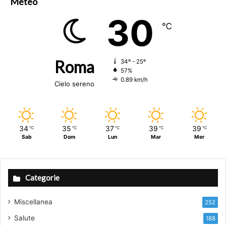
Meteo
30
℃
Roma
34º - 25º
57%
0.89 km/h
Cielo sereno
34
35
37
39
39
℃
℃
℃
℃
℃
Sab
Dom
Lun
Mar
Mer
Categorie
Miscellanea
252
Salute
188