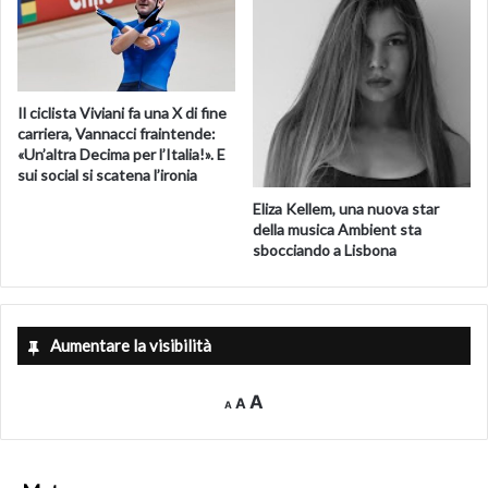
Il ciclista Viviani fa una X di fine
carriera, Vannacci fraintende:
«Un’altra Decima per l’Italia!». E
sui social si scatena l’ironia
Eliza Kellem, una nuova star
della musica Ambient sta
sbocciando a Lisbona
Aumentare la visibilità
Decrease
Reset
Increase
A
A
A
font
font
size.
font
size.
size.