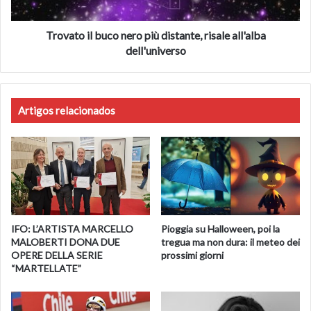
all'alba
dell'universo
Trovato il buco nero più distante, risale all'alba
dell'universo
Artigos relacionados
IFO: L’ARTISTA MARCELLO
Pioggia su Halloween, poi la
MALOBERTI DONA DUE
tregua ma non dura: il meteo dei
OPERE DELLA SERIE
prossimi giorni
“MARTELLATE”