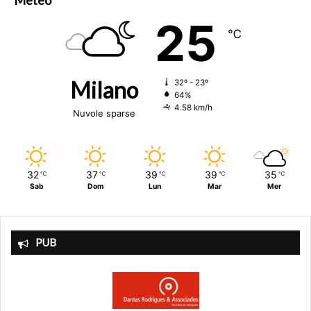
25
℃
Milano
32º - 23º
64%
4.58 km/h
Nuvole sparse
32
37
39
39
35
℃
℃
℃
℃
℃
Sab
Dom
Lun
Mar
Mer
PUB