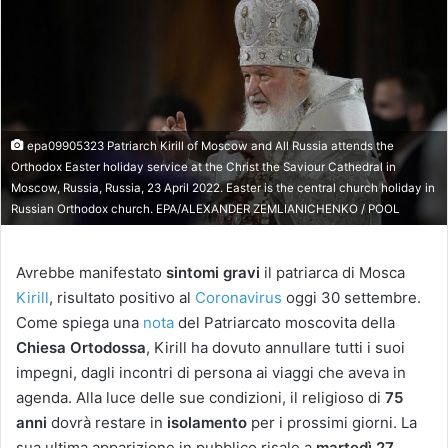
epa09905323 Patriarch Kirill of Moscow and All Russia attends the
Orthodox Easter holiday service at the Christ the Saviour Cathedral in
Moscow, Russia, Russia, 23 April 2022. Easter is the central church holiday in
Russian Orthodox church. EPA/ALEXANDER ZEMLIANICHENKO / POOL
Avrebbe manifestato
sintomi gravi
il patriarca di Mosca
Kirill
, risultato positivo al
Coronavirus
oggi 30 settembre.
Come spiega una
nota
del Patriarcato moscovita della
Chiesa Ortodossa
, Kirill ha dovuto annullare tutti i suoi
impegni, dagli incontri di persona ai viaggi che aveva in
agenda. Alla luce delle sue condizioni, il religioso di
75
anni
dovrà restare in
isolamento
per i prossimi giorni. La
sua ultima apparizione in pubblico risale a
martedì 27