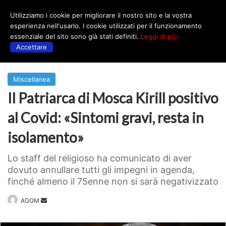
Utilizziamo i cookie per migliorare il nostro sito e la vostra
Menu
esperienza nell'usarlo. I cookie utilizzati per il funzionamento
essenziale del sito sono già stati definiti.
Leggi di più
Accettare
Prima
|
Miscellanea
Miscellanea
Il Patriarca di Mosca Kirill positivo
al Covid: «Sintomi gravi, resta in
isolamento»
Lo staff del religioso ha comunicato di aver
dovuto annullare tutti gli impegni in agenda,
finché almeno il 75enne non si sarà negativizzato
Invia
AGGM
un'email