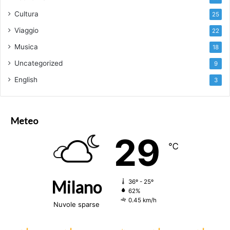
Cultura
25
Viaggio
22
Musica
18
Uncategorized
9
English
3
Meteo
29
℃
Milano
36º - 25º
62%
0.45 km/h
Nuvole sparse