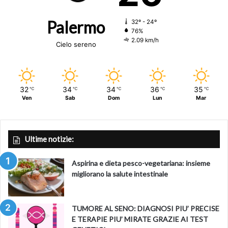
Palermo
32º - 24º
76%
2.09 km/h
Cielo sereno
32
34
34
36
35
℃
℃
℃
℃
℃
Ven
Sab
Dom
Lun
Mar
Ultime notizie:
Aspirina e dieta pesco-vegetariana: insieme
migliorano la salute intestinale
TUMORE AL SENO: DIAGNOSI PIU’ PRECISE
E TERAPIE PIU’ MIRATE GRAZIE AI TEST