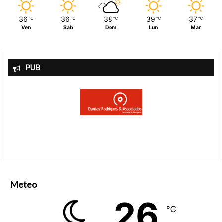
36
36
38
39
37
℃
℃
℃
℃
℃
Ven
Sab
Dom
Lun
Mar
PUB
Meteo
26
℃