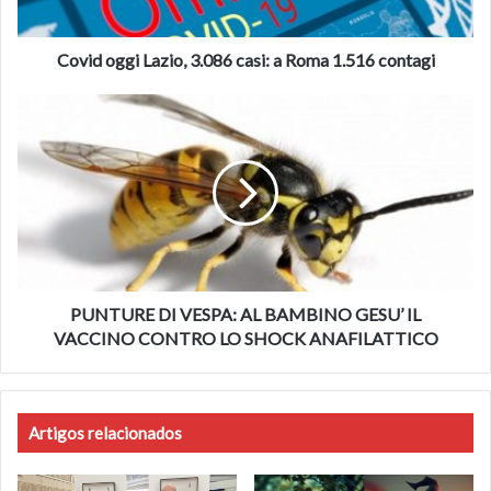
1.516
contagi
Covid oggi Lazio, 3.086 casi: a Roma 1.516 contagi
PUNTURE
DI
VESPA:
AL
BAMBINO
GESU’
IL
VACCINO
CONTRO
LO
PUNTURE DI VESPA: AL BAMBINO GESU’ IL
SHOCK
VACCINO CONTRO LO SHOCK ANAFILATTICO
ANAFILATTICO
Artigos relacionados