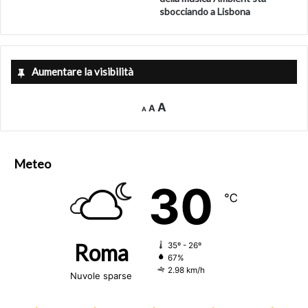
sbocciando a Lisbona
Aumentare la visibilità
Decrease
Reset
Increase
A
A
A
font
font
size.
font
size.
size.
Meteo
30
℃
Roma
35º - 26º
67%
2.98 km/h
Nuvole sparse