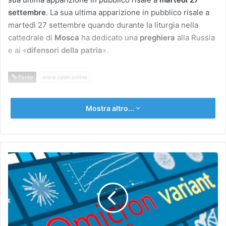
settembre
. La sua ultima apparizione in pubblico risale a
martedì 27 settembre quando durante la liturgia nella
cattedrale di
Mosca
ha dedicato una
preghiera
alla Russia
e ai «
difensori della patria
».
Fonte
www.open.online
Mostra altro...
Covid
oggi
Lazio,
3.086
casi:
a
Roma