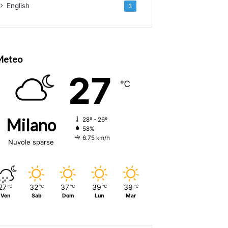
English
3
Meteo
27
℃
Milano
28º - 26º
58%
6.75 km/h
Nuvole sparse
27
32
37
39
39
℃
℃
℃
℃
℃
Ven
Sab
Dom
Lun
Mar