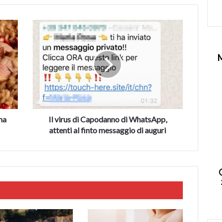
Il
virus
di
Capodanno
di
WhatsApp,
attenti
al
finto
messaggio
na
Il virus di Capodanno di WhatsApp,
di
attenti al finto messaggio di auguri
auguri