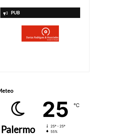
PUB
Meteo
25
℃
Palermo
25º - 25º
55%