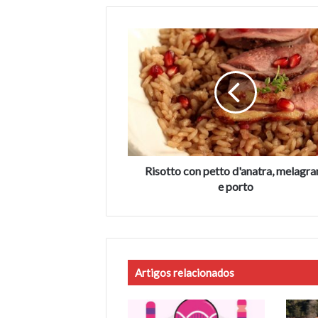
Risotto
con
petto
d'anatra,
melagrana
e
porto
Risotto con petto d'anatra, melagra
e porto
Artigos relacionados