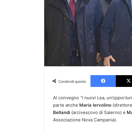
Faceboo
Condividi questo
Al convegno
“I nuovi Lea, un’opportun
parte anche
Maria Iervolino
(direttor
Bellandi
(arcivescovo di Salerno) e
Ma
Associazione Nova Campania).