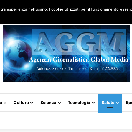
Artigo aleatório
stra esperienza nell'usarlo. I cookie utilizzati per il funzionamento essenz
a
Cultura
Scienza
Tecnologia
Salute
Sp