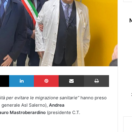
k
X
LinkedIn
Pinterest
Partilhar via Email
Imprimir
ità per evitare le migrazione sanitarie”
hanno preso
e generale Asl Salerno),
Andrea
uro Mastroberardino
(presidente C.T.