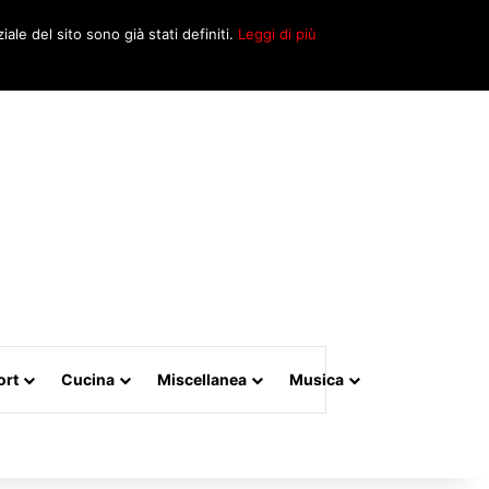
Cerca
iale del sito sono già stati definiti.
Leggi di più
per
ort
Cucina
Miscellanea
Musica