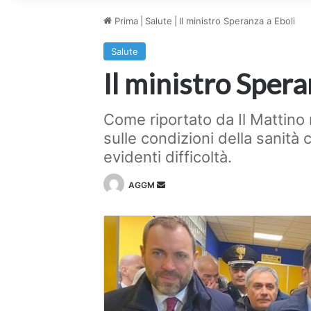
Prima
|
Salute
|
Il ministro Speranza a Eboli
Salute
Il ministro Spera
Come riportato da Il Mattino n
sulle condizioni della sanità
evidenti difficoltà.
Invia
AGGM
un'email