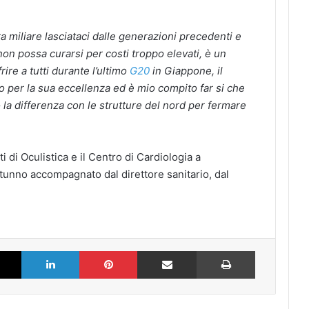
tra miliare lasciataci dalle generazioni precedenti e
non possa curarsi per costi troppo elevati, è un
ire a tutti durante l’ultimo
G20
in Giappone, il
to per la sua eccellenza ed è mio compito far si che
o la differenza con le strutture del nord per fermare
 di Oculistica e i
l Centro di Cardiologia a
otunno
accompagnato dal direttore sanitario, dal
k
X
LinkedIn
Pinterest
Partilhar via Email
Imprimir