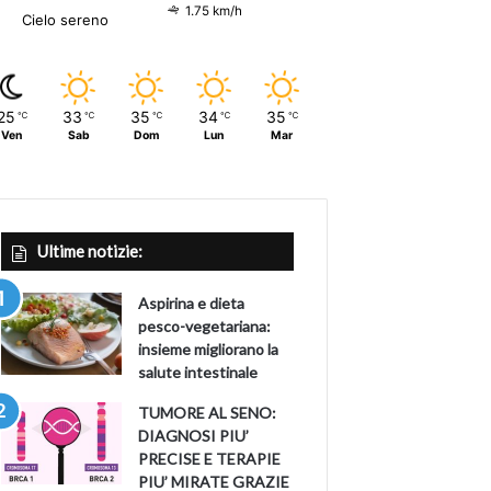
1.75 km/h
Cielo sereno
25
33
35
34
35
℃
℃
℃
℃
℃
Ven
Sab
Dom
Lun
Mar
Ultime notizie:
Aspirina e dieta
pesco-vegetariana:
insieme migliorano la
salute intestinale
TUMORE AL SENO:
DIAGNOSI PIU’
PRECISE E TERAPIE
PIU’ MIRATE GRAZIE