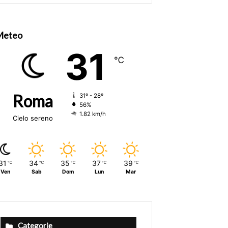
size.
size.
Meteo
31
℃
Roma
31º - 28º
56%
1.82 km/h
Cielo sereno
31
34
35
37
39
℃
℃
℃
℃
℃
Ven
Sab
Dom
Lun
Mar
Categorie