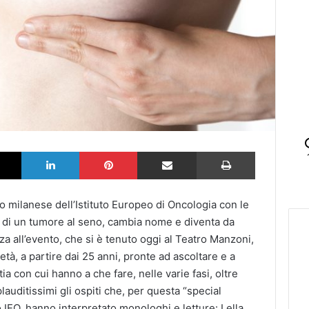
k
X
LinkedIn
Pinterest
Partilhar via Email
Imprimir
o milanese dell’Istituto Europeo di Oncologia con le
 di un tumore al seno, cambia nome e diventa da
za all’evento, che si è tenuto oggi al Teatro Manzoni,
età, a partire dai 25 anni, pronte ad ascoltare e a
ia con cui hanno a che fare, nelle varie fasi, oltre
lauditissimi gli ospiti che, per questa “special
o IEO, hanno interpretato monologhi e letture: Lella