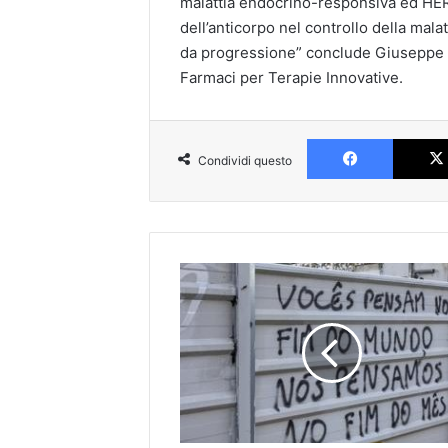
malattia endocrino-responsiva ed HE
dell’anticorpo nel controllo della mal
da progressione” conclude Giuseppe Cu
Farmaci per Terapie Innovative.
Faceboo
Condividi questo
Lisbona,
la
bolla
del
prezzo
delle
case:
così
turisti,