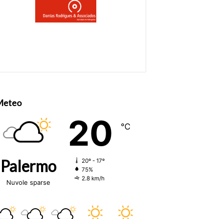
Meteo
20
℃
Palermo
20º - 17º
75%
2.8 km/h
Nuvole sparse