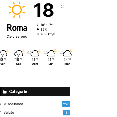
18
℃
Roma
19º - 17º
82%
4.63 km/h
Cielo sereno
18
19
21
21
24
℃
℃
℃
℃
℃
Ven
Sab
Dom
Lun
Mar
Categorie
Miscellanea
252
Salute
181