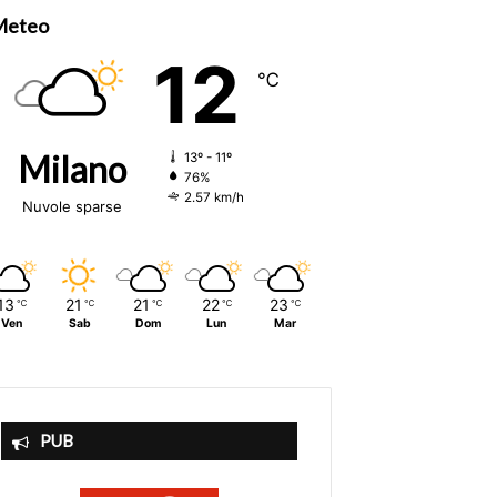
Meteo
12
℃
Milano
13º - 11º
76%
2.57 km/h
Nuvole sparse
13
21
21
22
23
℃
℃
℃
℃
℃
Ven
Sab
Dom
Lun
Mar
PUB