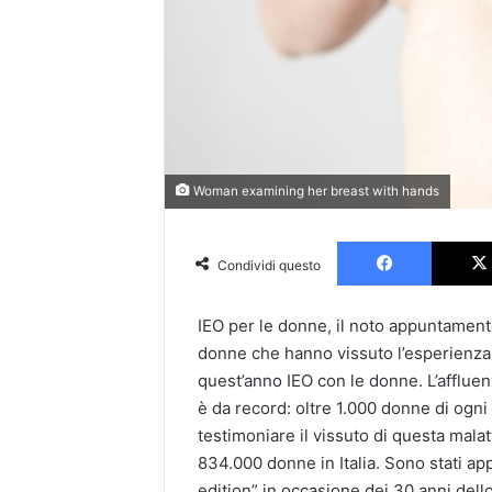
Woman examining her breast with hands
Faceboo
Condividi questo
IEO per le donne, il noto appuntament
donne che hanno vissuto l’esperienza
quest’anno IEO con le donne. L’affluen
è da record: oltre 1.000 donne di ogni 
testimoniare il vissuto di questa malatt
834.000 donne in Italia. Sono stati app
edition” in occasione dei 30 anni dell