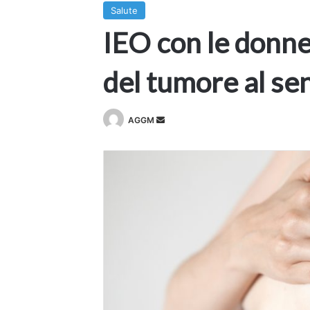
Salute
IEO con le donne,
del tumore al se
Invia
AGGM
un'email