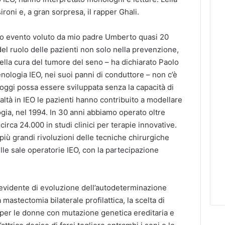
oni e, a gran sorpresa, il rapper Ghali.
imo evento voluto da mio padre Umberto quasi 20
 del ruolo delle pazienti non solo nella prevenzione,
lla cura del tumore del seno – ha dichiarato Paolo
ologia IEO, nei suoi panni di conduttore – non c’è
e oggi possa essere sviluppata senza la capacità di
ltà in IEO le pazienti hanno contribuito a modellare
logia, nel 1994. In 30 anni abbiamo operato oltre
rca 24.000 in studi clinici per terapie innovative.
iù grandi rivoluzioni delle tecniche chirurgiche
le sale operatorie IEO, con la partecipazione
evidente di evoluzione dell’autodeterminazione
 mastectomia bilaterale profilattica, la scelta di
 per le donne con mutazione genetica ereditaria e