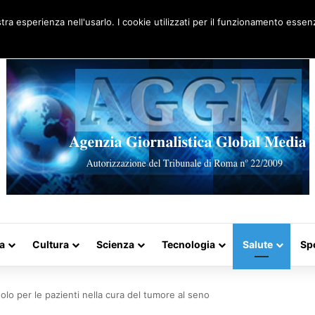
Artigo aleatório
stra esperienza nell'usarlo. I cookie utilizzati per il funzionamento essenz
a
Cultura
Scienza
Tecnologia
Salute
Sp
lo per le pazienti nella cura del tumore al seno