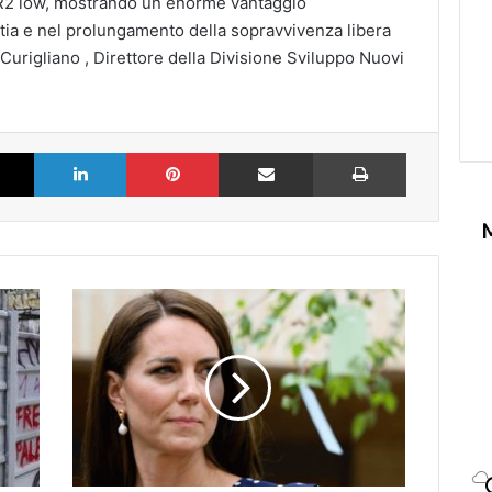
R2 low, mostrando un enorme vantaggio
attia e nel prolungamento della sopravvivenza libera
rigliano , Direttore della Divisione Sviluppo Nuovi
k
X
LinkedIn
Pinterest
Partilhar via Email
Imprimir
Kate
Middleton
e
la
malattia,
piove
sul
bagnato:
“Non