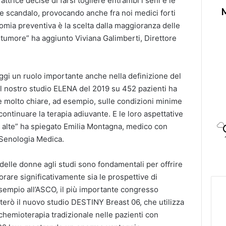
’attrice decise di farsi togliere entrambi i seni e le
ce scandalo, provocando anche fra noi medici forti
ctomia preventiva è la scelta dalla maggioranza delle
 tumore” ha aggiunto Viviana Galimberti, Direttore
ggi un ruolo importante anche nella definizione del
Il nostro studio ELENA del 2019 su 452 pazienti ha
 molto chiare, ad esempio, sulle condizioni minime
ontinuare la terapia adiuvante. E le loro aspettative
to alte” ha spiegato Emilia Montagna, medico con
a Senologia Medica.
 delle donne agli studi sono fondamentali per offrire
orare significativamente sia le prospettive di
 esempio all’ASCO, il più importante congresso
erò il nuovo studio DESTINY Breast 06, che utilizza
chemioterapia tradizionale nelle pazienti con