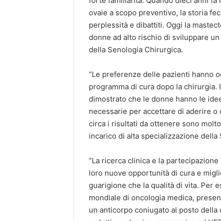
forte familiarità. Quando dieci anni fa l
ovaie a scopo preventivo, la storia fe
perplessità e dibattiti. Oggi la maste
donne ad alto rischio di sviluppare un
della Senologia Chirurgica.
“Le preferenze delle pazienti hanno o
programma di cura dopo la chirurgia. 
dimostrato che le donne hanno le idee
necessarie per accettare di aderire o c
circa i risultati da ottenere sono mol
incarico di alta specializzazione dell
“La ricerca clinica e la partecipazione
loro nuove opportunità di cura e migli
guarigione che la qualità di vita. Per
mondiale di oncologia medica, present
un anticorpo coniugato al posto della 