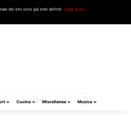
Cerca
iale del sito sono già stati definiti.
Leggi di più
per
ort
Cucina
Miscellanea
Musica