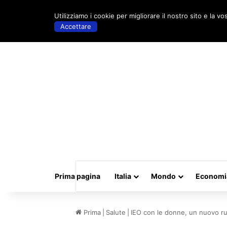
venerdì, Maggio 15 2026 | 19:22
Utilizziamo i cookie per migliorare il nostro sito e la vo
Accettare
Prima pagina
Italia
Mondo
Economi
Prima
|
Salute
|
IEO con le donne, un nuovo ruo