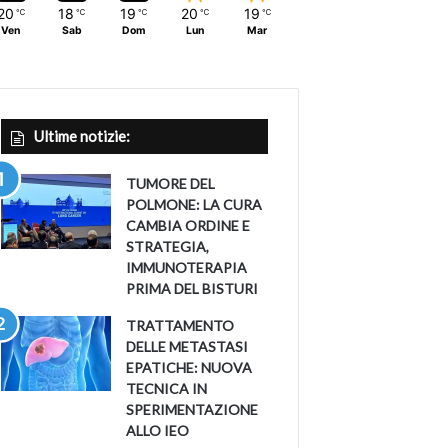
20
18
19
20
19
℃
℃
℃
℃
℃
Ven
Sab
Dom
Lun
Mar
Ultime notizie:
TUMORE DEL
POLMONE: LA CURA
CAMBIA ORDINE E
STRATEGIA,
IMMUNOTERAPIA
PRIMA DEL BISTURI
TRATTAMENTO
DELLE METASTASI
EPATICHE: NUOVA
TECNICA IN
SPERIMENTAZIONE
ALLO IEO