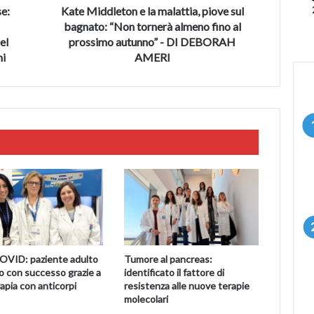
tornerà
se:
Kate Middleton e la malattia, piove sul
almeno
bagnato: “Non tornerà almeno fino al
fino
el
prossimo autunno” - DI DEBORAH
al
ni
AMERI
prossimo
autunno”
-
DI
DEBORAH
AMERI
OVID: paziente adulto
Tumore al pancreas:
o con successo grazie a
identificato il fattore di
apia con anticorpi
resistenza alle nuove terapie
molecolari