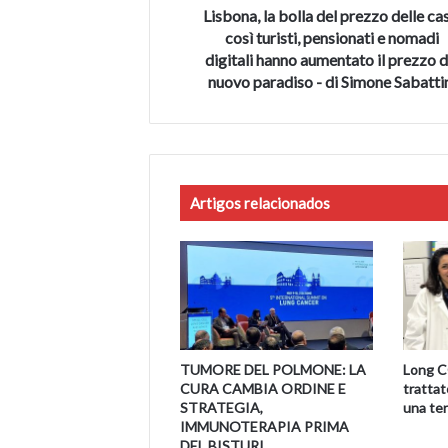
pensionati
Lisbona, la bolla del prezzo delle ca
e
così turisti, pensionati e nomadi
nomadi
digitali hanno aumentato il prezzo d
digitali
nuovo paradiso - di Simone Sabatti
hanno
aumentato
il
prezzo
del
nuovo
Artigos relacionados
paradiso
-
di
Simone
Sabattini
TUMORE DEL POLMONE: LA
Long C
CURA CAMBIA ORDINE E
trattat
STRATEGIA,
una ter
IMMUNOTERAPIA PRIMA
DEL BISTURI