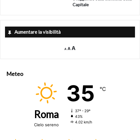
Capitale
Aumentare la visibilità
Decrease
Reset
Increase
A
A
A
font
font
size.
font
size.
size.
Meteo
35
℃
Roma
37º - 29º
43%
4.02 km/h
Cielo sereno