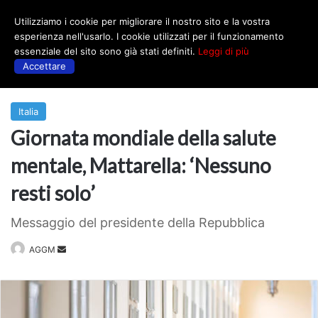
Utilizziamo i cookie per migliorare il nostro sito e la vostra
Menu
esperienza nell'usarlo. I cookie utilizzati per il funzionamento
essenziale del sito sono già stati definiti.
Leggi di più
Accettare
Prima
|
Italia
Italia
Giornata mondiale della salute
mentale, Mattarella: ‘Nessuno
resti solo’
Messaggio del presidente della Repubblica
Invia
AGGM
un'email