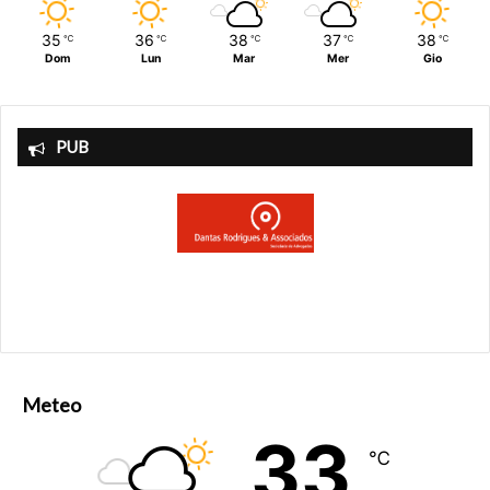
35
36
38
37
38
℃
℃
℃
℃
℃
Dom
Lun
Mar
Mer
Gio
PUB
Meteo
33
℃