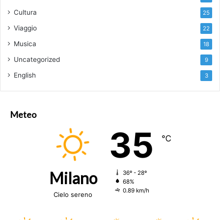
Cultura
25
Viaggio
22
Musica
18
Uncategorized
9
English
3
Meteo
35
℃
Milano
36º - 28º
68%
0.89 km/h
Cielo sereno