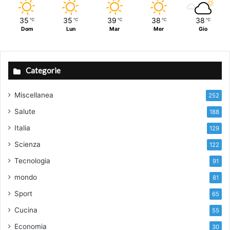
35
35
39
38
38
℃
℃
℃
℃
℃
Dom
Lun
Mar
Mer
Gio
Categorie
Miscellanea
252
Salute
188
Italia
129
Scienza
122
Tecnologia
91
mondo
81
Sport
65
Cucina
55
Economia
30