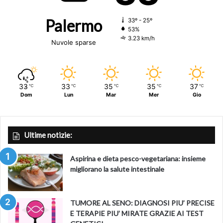
Palermo
33º - 25º
53%
3.23 km/h
Nuvole sparse
33
33
35
35
37
℃
℃
℃
℃
℃
Dom
Lun
Mar
Mer
Gio
Ultime notizie:
Aspirina e dieta pesco-vegetariana: insieme
migliorano la salute intestinale
TUMORE AL SENO: DIAGNOSI PIU’ PRECISE
E TERAPIE PIU’ MIRATE GRAZIE AI TEST