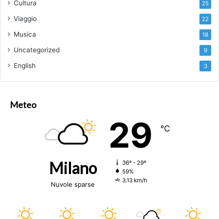
Cultura
25
Viaggio
22
Musica
18
Uncategorized
9
English
3
Meteo
29
℃
Milano
36º - 29º
59%
3.13 km/h
Nuvole sparse