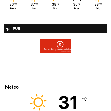
36
37
38
36
38
℃
℃
℃
℃
℃
Dom
Lun
Mar
Mer
Gio
PUB
Meteo
31
℃