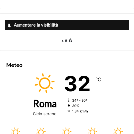
Aumentare la visibilità
Decrease
Reset
Increase
A
A
A
font
font
size.
font
size.
size.
Meteo
32
℃
Roma
34º - 30º
39%
1.34 km/h
Cielo sereno