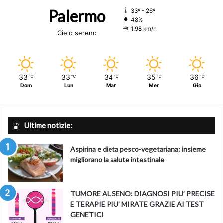
Palermo
33º - 26º
48%
1.98 km/h
Cielo sereno
33
33
34
35
36
℃
℃
℃
℃
℃
Dom
Lun
Mar
Mer
Gio
Ultime notizie:
Aspirina e dieta pesco-vegetariana: insieme
migliorano la salute intestinale
TUMORE AL SENO: DIAGNOSI PIU’ PRECISE
E TERAPIE PIU’ MIRATE GRAZIE AI TEST
GENETICI