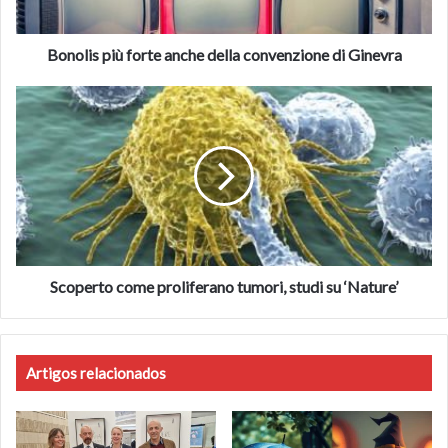
Ginevra
Il brevetto è applicabile anche ad altre matrici vegetali.
Bonolis più forte anche della convenzione di Ginevra
fonte ansa.it
Scoperto
come
foto
© Copyright ANSA
proliferano
tumori,
Fonte
ansa.it
studi
su
‘Nature’
Scoperto come proliferano tumori, studi su ‘Nature’
Artigos relacionados