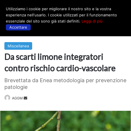
Utilizziamo i cookie per migliorare il nostro sito e la vostra
Menu
esperienza nell'usarlo. I cookie utilizzati per il funzionamento
essenziale del sito sono già stati definiti.
Leggi di più
Accettare
Prima
|
Miscellanea
Miscellanea
Da scarti limone integratori
contro rischio cardio-vascolare
Brevettata da Enea metodologia per prevenzione
patologie
Invia
AGGM
un'email