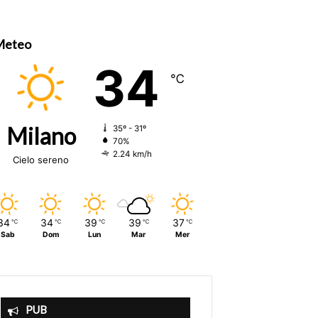
Meteo
34
℃
Milano
35º - 31º
70%
2.24 km/h
Cielo sereno
34
34
39
39
37
℃
℃
℃
℃
℃
Sab
Dom
Lun
Mar
Mer
PUB