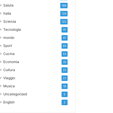
Salute
188
Italia
129
Scienza
122
Tecnologia
91
mondo
81
Sport
65
Cucina
55
Economia
30
Cultura
25
Viaggio
22
Musica
18
Uncategorized
9
English
3