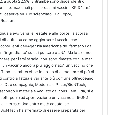
P.2, a quota 22,5%. Entrambe sono discendenti di
ni internazionali per i prossimi vaccini.
KP.3 “sarà
a”
, osserva su X lo scienziato Eric Topol,
s Research.
ua a evolversi, e l’estate è alle porte, la scorsa
l dibattito su
come aggiornare i vaccini che i
i consulenti dell’Agenzia americana del farmaco Fda,
a,
l”ingrediente’ su cui puntare è JN.1
. Ma le aziende,
gere per farsi strada, non sono rimaste con le mani
i un vaccino ancora più ‘aggiornato’, un vaccino che
 Topol, sembrerebbe in grado di aumentare di più di
anti contro all’attuale variante più comune oltreoceano,
topi. Due compagnie, Moderna e Pfizer/BioNTech,
econdo il materiale vagliato dai consulenti Fda, si è
er sottoporre ad approvazione un vaccino anti-JN.1
i al mercato Usa entro metà agosto, se
/BioNTech ha affermato di essere preparata per