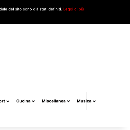
Cerca
iale del sito sono già stati definiti.
Leggi di più
per
ort
Cucina
Miscellanea
Musica