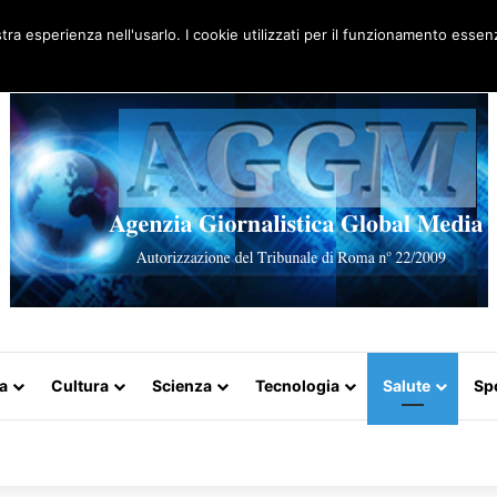
Artigo aleatório
stra esperienza nell'usarlo. I cookie utilizzati per il funzionamento essenz
a
Cultura
Scienza
Tecnologia
Salute
Sp