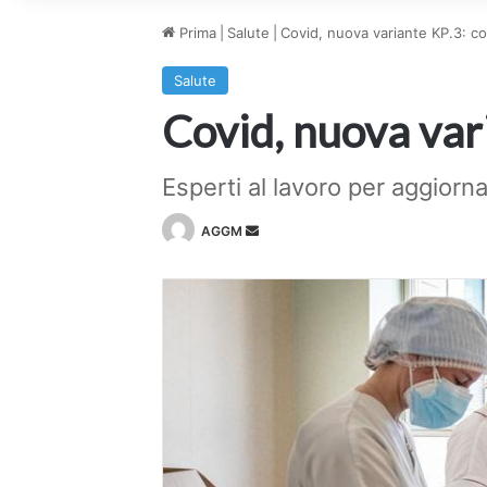
Prima
|
Salute
|
Covid, nuova variante KP.3: cos
Salute
Covid, nuova vari
Esperti al lavoro per aggiorn
Invia
AGGM
un'email