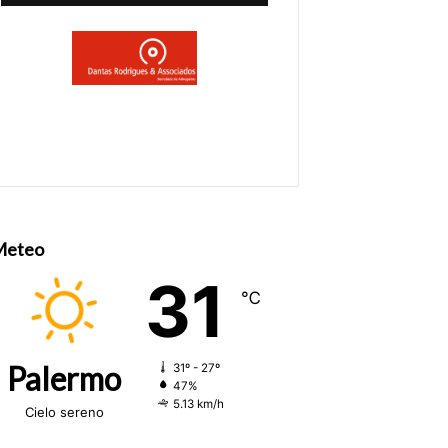
Meteo
31
℃
Palermo
31º - 27º
47%
5.13 km/h
Cielo sereno