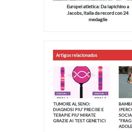
con
Europei atletica: Da Iapichino a
24
Jacobs, Italia da record con 24
medaglie
medaglie
Artigos relacionados
TUMORE AL SENO:
BAMBI
DIAGNOSI PIU’ PRECISE E
IPERC
TERAPIE PIU’ MIRATE
SOCIAL
GRAZIE AI TEST GENETICI
“FRAGI
ADOLE