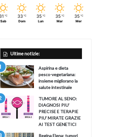
31
33
35
35
35
℃
℃
℃
℃
℃
Sab
Dom
Lun
Mar
Mer
Ultime notizie:
Aspirina e dieta
pesco-vegetariana:
insieme migliorano la
salute intestinale
TUMORE AL SENO:
DIAGNOSI PIU’
PRECISE E TERAPIE
PIU’ MIRATE GRAZIE
AI TEST GENETICI
Regina Elena: tumori