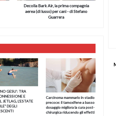
per
Decolla Bark Air, la prima compagnia
cani
aerea (di lusso) per cani - di Stefano
-
Guarrera
di
Stefano
Guarrera
NO GESU’: TRA
ONNESSIONE E
Carcinoma mammario in stadio
 JETLAG, L’ESTATE
precoce: il tamoxifene a basso
LE” DEGLI
dosaggio migliora la cura post-
SCENTI
chirurgica riducendo gli effetti