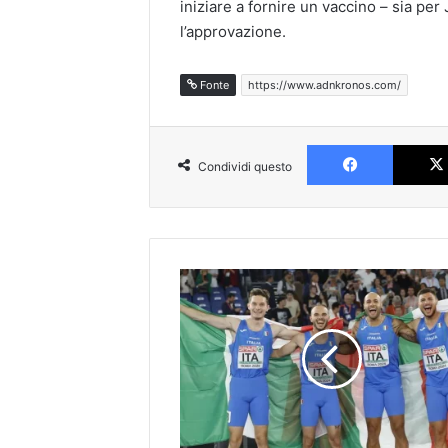
iniziare a fornire un vaccino – sia p
l’approvazione.
Fonte
https://www.adnkronos.com/
Faceboo
Condividi questo
Europei
atletica:
Da
Iapichino
a
Jacobs,
Italia
da
record