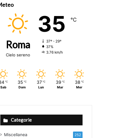
Meteo
35
℃
Roma
37º - 29º
37%
3.76 km/h
Cielo sereno
34
35
37
39
38
℃
℃
℃
℃
℃
Sab
Dom
Lun
Mar
Mer
Categorie
Miscellanea
252