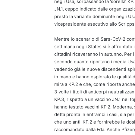
negli Usa, sorpassando la ‘sorella’ K
JN.1, ceppo indicato dalle organizzazio
presto la variante dominante negli Us
vicepresidente esecutivo allo Scripp
Mentre lo scenario di Sars-CoV-2 contin
settimana negli States si è affrontato i
cittadini riceveranno in autunno
. Per 
secondo quanto riportano i media Us
vedendo già le nuove discendenti spin
in mano e hanno esplorato le qualità d
mira a KP.2 e che, come riporta anche
3 volte i titoli di anticorpi neutralizz
KP.3, rispetto a un vaccino JN.1 nei 
hanno testato vaccini KP.2. Moderna, s
detta pronta in entrambi i casi, sia p
che uno anti-KP.2 e fornirebbe le dos
raccomandato dalla Fda. Anche Pfizer