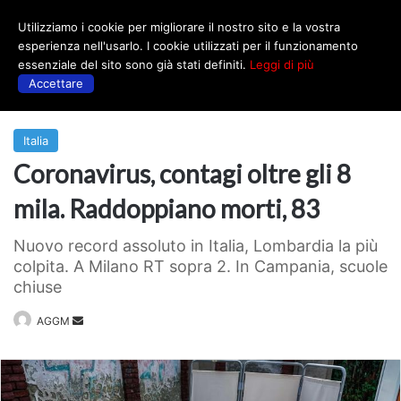
Utilizziamo i cookie per migliorare il nostro sito e la vostra
Menu
esperienza nell'usarlo. I cookie utilizzati per il funzionamento
essenziale del sito sono già stati definiti.
Leggi di più
Accettare
Prima
|
Italia
Italia
Coronavirus, contagi oltre gli 8
mila. Raddoppiano morti, 83
Nuovo record assoluto in Italia, Lombardia la più
colpita. A Milano RT sopra 2. In Campania, scuole
chiuse
Invia
AGGM
un'email