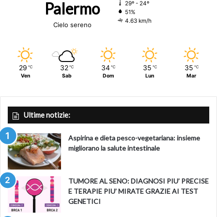
Palermo
29º - 24º
51%
4.63 km/h
Cielo sereno
29
32
34
35
35
℃
℃
℃
℃
℃
Ven
Sab
Dom
Lun
Mar
Ultime notizie:
Aspirina e dieta pesco-vegetariana: insieme
migliorano la salute intestinale
TUMORE AL SENO: DIAGNOSI PIU’ PRECISE
E TERAPIE PIU’ MIRATE GRAZIE AI TEST
GENETICI