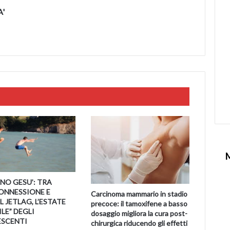
A'
NO GESU’: TRA
ONNESSIONE E
Carcinoma mammario in stadio
 JETLAG, L’ESTATE
precoce: il tamoxifene a basso
LE” DEGLI
dosaggio migliora la cura post-
SCENTI
chirurgica riducendo gli effetti