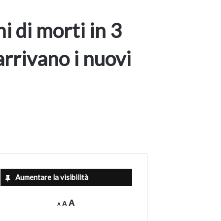
i di morti in 3
arrivano i nuovi
Aumentare la visibilità
Decrease
Reset
Increase
A
A
A
font
font
size.
font