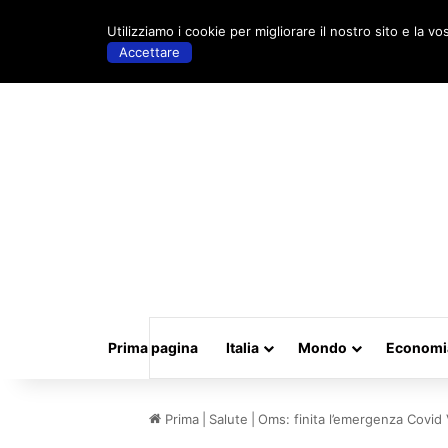
sabato, Agosto 8 2026 | 08:53
Utilizziamo i cookie per migliorare il nostro sito e la vo
Accettare
Prima pagina
Italia
Mondo
Economi
Prima
|
Salute
|
Oms: finita l’emergenza Covid Ve