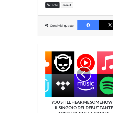
Fonte
ansa.it
Faceboo
Condividi questo
YOU
STILL
HEAR
ME
SOMEHOW
E'
IL
SINGOLO
DEL
DEBUTTANTE
YOU STILL HEAR ME SOMEHOW 
TORCH
IL SINGOLO DEL DEBUTTANTE
CLAWS.