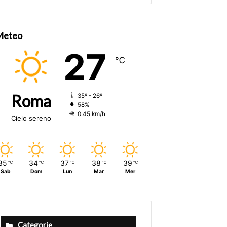
size.
size.
Meteo
27
℃
Roma
35º - 26º
58%
0.45 km/h
Cielo sereno
35
34
37
38
39
℃
℃
℃
℃
℃
Sab
Dom
Lun
Mar
Mer
Categorie