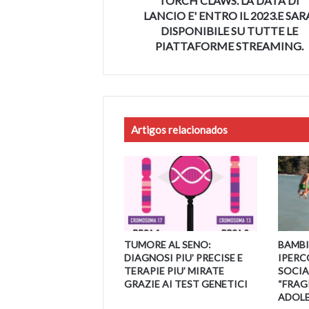
TORCH CLAWS. LA DATA DI
LA
LANCIO E' ENTRO IL 2023.E SAR
DATA
DISPONIBILE SU TUTTE LE
DI
PIATTAFORME STREAMING.
LANCIO
E'
ENTRO
IL
2023.E
SARA'
Artigos relacionados
DISPONIBILE
SU
TUTTE
LE
PIATTAFORME
STREAMING.
TUMORE AL SENO:
BAMBI
DIAGNOSI PIU’ PRECISE E
IPERC
TERAPIE PIU’ MIRATE
SOCIAL
GRAZIE AI TEST GENETICI
“FRAGI
ADOLE