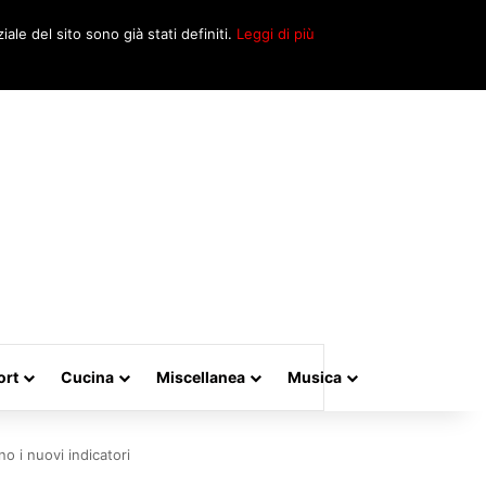
Cerca
iale del sito sono già stati definiti.
Leggi di più
per
ort
Cucina
Miscellanea
Musica
no i nuovi indicatori