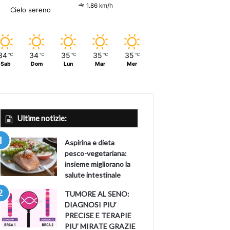
1.86 km/h
Cielo sereno
34
34
35
35
35
℃
℃
℃
℃
℃
Sab
Dom
Lun
Mar
Mer
Ultime notizie:
Aspirina e dieta
pesco-vegetariana:
insieme migliorano la
salute intestinale
TUMORE AL SENO:
DIAGNOSI PIU’
PRECISE E TERAPIE
PIU’ MIRATE GRAZIE