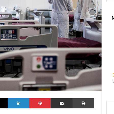
k
X
LinkedIn
Pinterest
Partilhar via Email
Imprimir