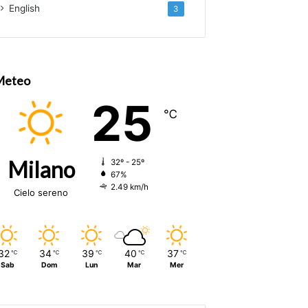
English
3
Meteo
25
℃
Milano
32º - 25º
67%
2.49 km/h
Cielo sereno
32
34
39
40
37
℃
℃
℃
℃
℃
Sab
Dom
Lun
Mar
Mer