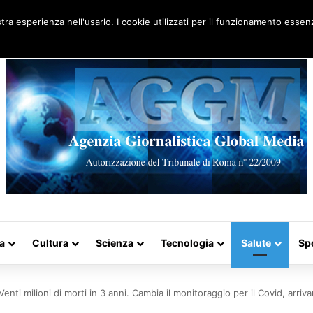
Artigo aleatório
stra esperienza nell'usarlo. I cookie utilizzati per il funzionamento essenz
a
Cultura
Scienza
Tecnologia
Salute
Sp
nti milioni di morti in 3 anni. Cambia il monitoraggio per il Covid, arriva