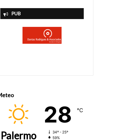
PUB
Meteo
28
℃
Palermo
34º - 25º
59%