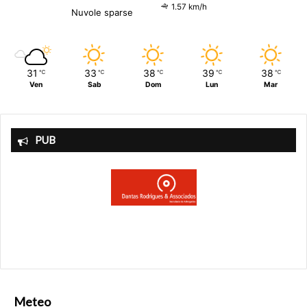
1.57 km/h
Nuvole sparse
31
33
38
39
38
℃
℃
℃
℃
℃
Ven
Sab
Dom
Lun
Mar
PUB
Meteo