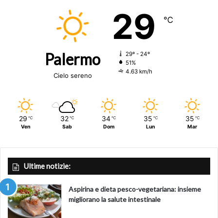
29
℃
Palermo
29º - 24º
51%
4.63 km/h
Cielo sereno
29
32
34
35
35
℃
℃
℃
℃
℃
Ven
Sab
Dom
Lun
Mar
Ultime notizie:
Aspirina e dieta pesco-vegetariana: insieme
migliorano la salute intestinale