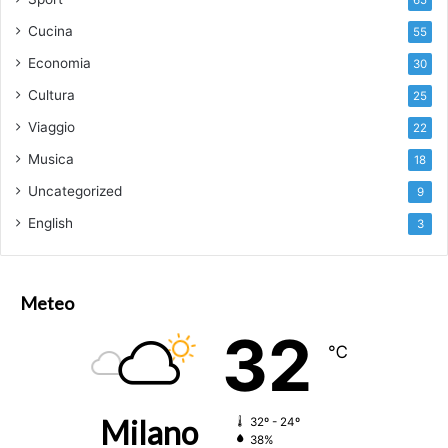
Cucina
55
Economia
30
Cultura
25
Viaggio
22
Musica
18
Uncategorized
9
English
3
Meteo
32
℃
Milano
32º - 24º
38%