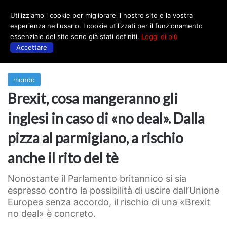
Utilizziamo i cookie per migliorare il nostro sito e la vostra
Menu
esperienza nell'usarlo. I cookie utilizzati per il funzionamento
essenziale del sito sono già stati definiti.
Leggi di più
Accettare
Prima
|
mondo
mondo
Brexit, cosa mangeranno gli
inglesi in caso di «no deal». Dalla
pizza al parmigiano, a rischio
anche il rito del tè
Nonostante il Parlamento britannico si sia
espresso contro la possibilità di uscire dall’Unione
Europea senza accordo, il rischio di una «Brexit
no deal» è concreto.