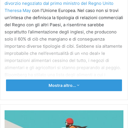
divorzio negoziato dal primo ministro del Regno Unito
Theresa May
con l’Unione Europea. Nel caso non si trovi
un’intesa che definisca la tipologia di relazioni commerciali
del Regno con gli altri Paesi, a risentirne sarebbe
soprattutto l’alimentazione degli inglesi, che producono
solo il 60% di ciò che mangiano e di conseguenza
importano diverse tipologie di cibi. Sebbene sia altamente
improbabile che nell’eventualità di un «no deal» le
importazioni alimentari cessino del tutto, i negozi di
alimentari e gli agricoltori si stanno preparando al peggio.
Bloomberg ha stilato una lista degli alimenti a cui i
britannici potrebbero dover dire addio in the worst case
Mostra altro...
scenario.
Il
Addio a brie e parmigiano
viaggio
Le mucche inglesi producono moltissimo latte: ogni
che