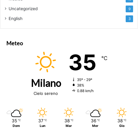
Uncategorized
9
English
3
Meteo
35
℃
Milano
35º - 29º
38%
0.88 km/h
Cielo sereno
35
37
38
36
38
℃
℃
℃
℃
℃
Dom
Lun
Mar
Mer
Gio