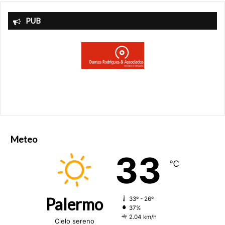
PUB
Meteo
33
℃
Palermo
33º - 26º
37%
2.04 km/h
Cielo sereno