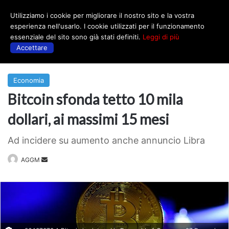
Utilizziamo i cookie per migliorare il nostro sito e la vostra
Menu
esperienza nell'usarlo. I cookie utilizzati per il funzionamento
essenziale del sito sono già stati definiti.
Leggi di più
Accettare
Prima
|
Economia
Economia
Bitcoin sfonda tetto 10 mila
dollari, ai massimi 15 mesi
Ad incidere su aumento anche annuncio Libra
Invia
AGGM
un'email