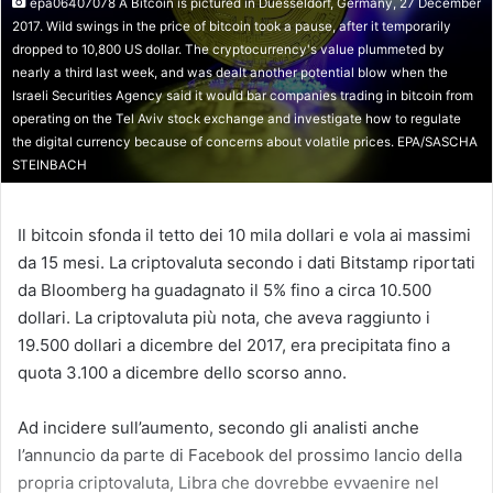
epa06407078 A Bitcoin is pictured in Duesseldorf, Germany, 27 December
2017. Wild swings in the price of bitcoin took a pause, after it temporarily
dropped to 10,800 US dollar. The cryptocurrency's value plummeted by
nearly a third last week, and was dealt another potential blow when the
Israeli Securities Agency said it would bar companies trading in bitcoin from
operating on the Tel Aviv stock exchange and investigate how to regulate
the digital currency because of concerns about volatile prices. EPA/SASCHA
STEINBACH
Il bitcoin sfonda il tetto dei 10 mila dollari e vola ai massimi
da 15 mesi. La criptovaluta secondo i dati Bitstamp riportati
da Bloomberg ha guadagnato il 5% fino a circa 10.500
dollari. La criptovaluta più nota, che aveva raggiunto i
19.500 dollari a dicembre del 2017, era precipitata fino a
quota 3.100 a dicembre dello scorso anno.
Ad incidere sull’aumento, secondo gli analisti anche
l’annuncio da parte di Facebook del prossimo lancio della
propria criptovaluta, Libra che dovrebbe evvaenire nel