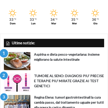
33
33
34
35
36
℃
℃
℃
℃
℃
Dom
Lun
Mar
Mer
Gio
Ultime notizie:
Aspirina e dieta pesco-vegetariana: insieme
migliorano la salute intestinale
TUMORE AL SENO: DIAGNOSI PIU’ PRECISE
E TERAPIE PIU’ MIRATE GRAZIE AI TEST
GENETICI
Regina Elena: tumori gastrointestinali la cura
cambia passo, dal trattamento uguale per tutti
alla presa in carico dinamica