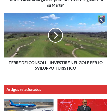
Marte"
su Marte"
TERRE
DEI
CONSOLI
–
INVESTIRE
NEL
GOLF
PER
LO
SVILUPPO
TERRE DEI CONSOLI – INVESTIRE NEL GOLF PER LO
TURISTICO
SVILUPPO TURISTICO
Artigos relacionados