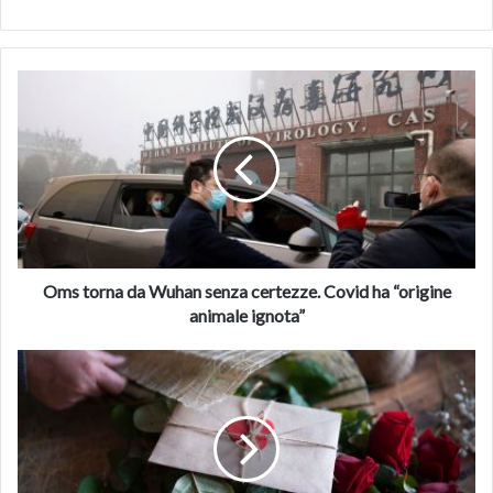
Oms
torna
da
Wuhan
senza
certezze.
Covid
ha
“origine
animale
Oms torna da Wuhan senza certezze. Covid ha “origine
ignota”
animale ignota”
San
Valentino,
i
5
regali
da