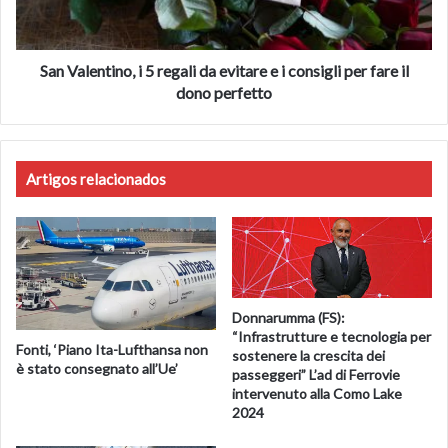
evitare
e
i
consigli
San Valentino, i 5 regali da evitare e i consigli per fare il
per
dono perfetto
fare
il
dono
perfetto
Artigos relacionados
Donnarumma (FS):
“Infrastrutture e tecnologia per
Fonti, ‘Piano Ita-Lufthansa non
sostenere la crescita dei
è stato consegnato all’Ue’
passeggeri” L’ad di Ferrovie
intervenuto alla Como Lake
2024