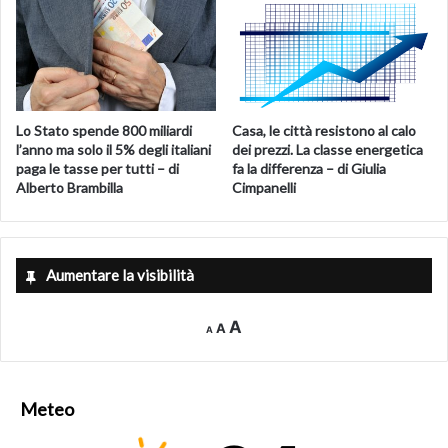
Lo Stato spende 800 miliardi
Casa, le città resistono al calo
l’anno ma solo il 5% degli italiani
dei prezzi. La classe energetica
paga le tasse per tutti – di
fa la differenza – di Giulia
Alberto Brambilla
Cimpanelli
Aumentare la visibilità
Decrease
Reset
Increase
A
A
A
font
font
size.
font
size.
size.
Meteo