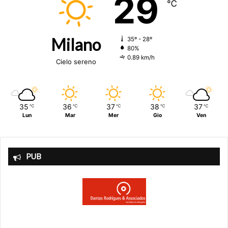
29
℃
Milano
35º - 28º
80%
0.89 km/h
Cielo sereno
35
36
37
38
37
℃
℃
℃
℃
℃
Lun
Mar
Mer
Gio
Ven
PUB