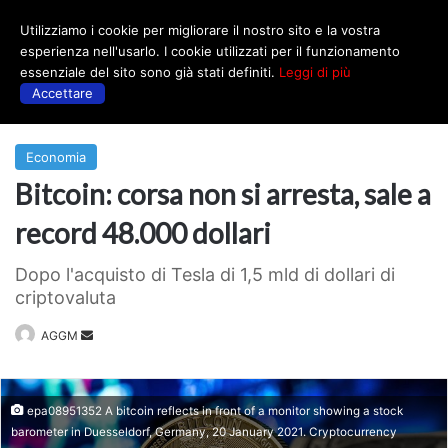
Utilizziamo i cookie per migliorare il nostro sito e la vostra
Menu
esperienza nell'usarlo. I cookie utilizzati per il funzionamento
essenziale del sito sono già stati definiti.
Leggi di più
Accettare
Prima
|
Economia
Economia
Bitcoin: corsa non si arresta, sale a
record 48.000 dollari
Dopo l'acquisto di Tesla di 1,5 mld di dollari di
criptovaluta
Invia
AGGM
un'email
epa08951352 A bitcoin reflects in front of a monitor showing a stock
barometer in Duesseldorf, Germany, 20 January 2021. Cryptocurrency