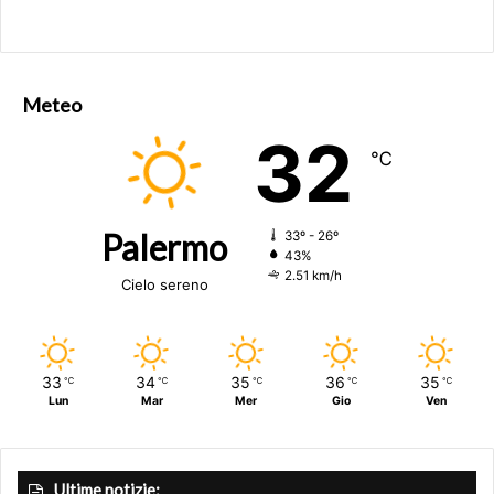
Meteo
32
℃
Palermo
33º - 26º
43%
2.51 km/h
Cielo sereno
33
34
35
36
35
℃
℃
℃
℃
℃
Lun
Mar
Mer
Gio
Ven
Ultime notizie: