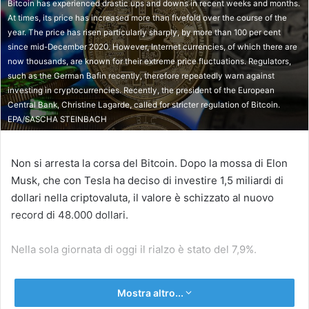
Bitcoin has experienced drastic ups and downs in recent weeks and months.
At times, its price has increased more than fivefold over the course of the
year. The price has risen particularly sharply, by more than 100 per cent
since mid-December 2020. However, Internet currencies, of which there are
now thousands, are known for their extreme price fluctuations. Regulators,
such as the German Bafin recently, therefore repeatedly warn against
investing in cryptocurrencies. Recently, the president of the European
Central Bank, Christine Lagarde, called for stricter regulation of Bitcoin.
EPA/SASCHA STEINBACH
Non si arresta la corsa del Bitcoin. Dopo la mossa di Elon
Musk, che con Tesla ha deciso di investire 1,5 miliardi di
dollari nella criptovaluta, il valore è schizzato al nuovo
record di 48.000 dollari.
Nella sola giornata di oggi il rialzo è stato del 7,9%.
Mostra altro...