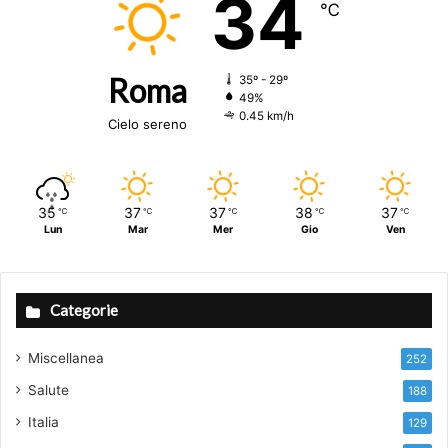
34
℃
Roma
35º - 29º
49%
0.45 km/h
Cielo sereno
35
37
37
38
37
℃
℃
℃
℃
℃
Lun
Mar
Mer
Gio
Ven
Categorie
Miscellanea
252
Salute
188
Italia
129