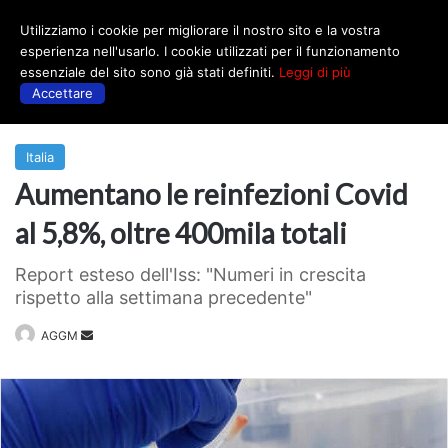
Utilizziamo i cookie per migliorare il nostro sito e la vostra
Menu
esperienza nell'usarlo. I cookie utilizzati per il funzionamento
essenziale del sito sono già stati definiti.
Leggi di più
Accettare
Prima
|
Italia
Italia
Aumentano le reinfezioni Covid
al 5,8%, oltre 400mila totali
Report esteso dell'Iss: "Numeri in crescita
rispetto alla settimana precedente"
Invia
AGGM
un'email