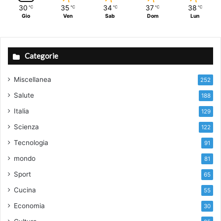
30
35
34
37
38
℃
℃
℃
℃
℃
Gio
Ven
Sab
Dom
Lun
Categorie
Miscellanea
252
Salute
188
Italia
129
Scienza
122
Tecnologia
91
mondo
81
Sport
65
Cucina
55
Economia
30