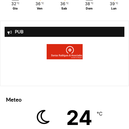
32
36
36
38
39
℃
℃
℃
℃
℃
Gio
Ven
Sab
Dom
Lun
PUB
Meteo
24
℃