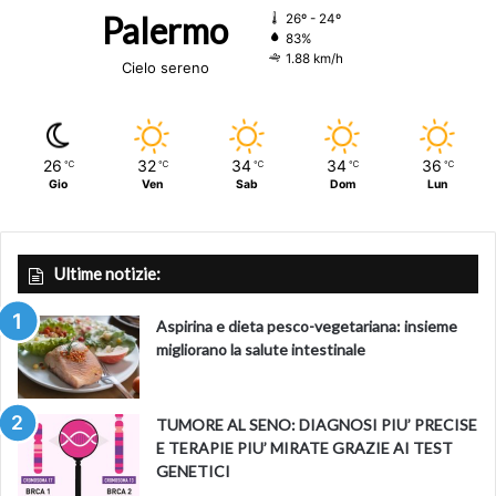
Palermo
26º - 24º
83%
1.88 km/h
Cielo sereno
26
32
34
34
36
℃
℃
℃
℃
℃
Gio
Ven
Sab
Dom
Lun
Ultime notizie:
Aspirina e dieta pesco-vegetariana: insieme
migliorano la salute intestinale
TUMORE AL SENO: DIAGNOSI PIU’ PRECISE
E TERAPIE PIU’ MIRATE GRAZIE AI TEST
GENETICI