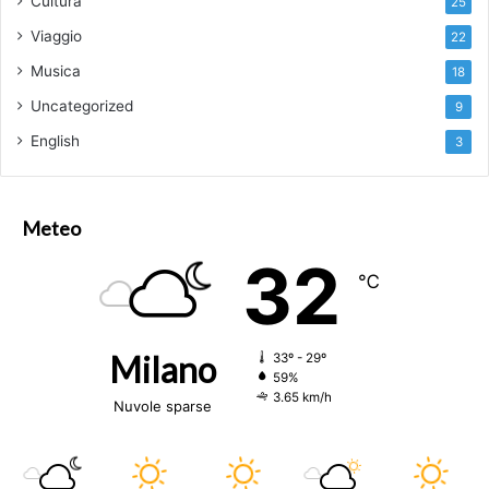
Cultura
25
Viaggio
22
Musica
18
Uncategorized
9
English
3
Meteo
32
℃
Milano
33º - 29º
59%
3.65 km/h
Nuvole sparse