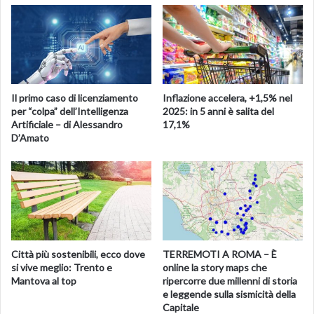
decessi per 100.000). Emerge dal Report esteso
settimanale dell’Iss su Covid-19. Il tasso di ricoveri in
intensiva, invece, per i non vaccinati è circa 4 volte più alto
rispetto ai vaccinati con ciclo completo da meno di 120
giorni e circa 4 volte più alto rispetto ai vaccinati con
booster.
Il primo caso di licenziamento
Inflazione accelera, +1,5% nel
per “colpa” dell’Intelligenza
2025: in 5 anni è salita del
Fonte
ANSA.IT
Artificiale – di Alessandro
17,1%
D’Amato
Città più sostenibili, ecco dove
TERREMOTI A ROMA – È
si vive meglio: Trento e
online la story maps che
Mantova al top
ripercorre due millenni di storia
e leggende sulla sismicità della
Capitale