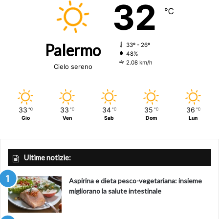
32
℃
Palermo
33º - 26º
48%
2.08 km/h
Cielo sereno
33
33
34
35
36
℃
℃
℃
℃
℃
Gio
Ven
Sab
Dom
Lun
Ultime notizie:
Aspirina e dieta pesco-vegetariana: insieme
migliorano la salute intestinale