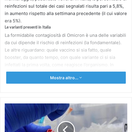
reinfezioni sul totale dei casi segnalati risulta pari a 5,8%,
in aumento rispetto alla settimana precedente (il cui valore
era 5%).
Le varianti presenti in Italia
La formidabile contagiosità di Omicron è una delle variabili
da cui dipende il rischio di reinfezioni (la fondamentale).
Le altre riguardano: quale vaccino si sia fatto, quale
booster, da quanto tempo, con quale variante ci si sia
infettati la prima volta, come reagisce l’organismo. In
particolare, ogni variante di preoccupazione segnalata
Mostra altro...
finora ha aumentato la sua capacità intrinseca di
contagiare e, quindi, di sfuggire a immunità precedenti.
Secondo l’ultima indagine italiana (riferita al 3 maggio)
BA.2 rappresenta il 93,83% tra le varianti Omicron e sono
Aumentano
state rilevate 12 sequenze riconducibili a BA.4 e 6
le
sequenze riconducibili a BA.5, pari allo 0,47% e 0,41% del
reinfezioni
totale delle sequenze Omicron, rispettivamente.
Covid
L’Organizzazione mondiale della Sanità (Oms) ha affermato
al