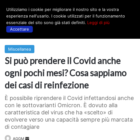
Utilizziamo i cookie per migliorare il nostro sito e la vostra
Menu
esperienza nell'usarlo. I cookie utilizzati per il funzionamento
essenziale del sito sono già stati definiti.
Leggi di più
Accettare
Prima
|
Miscellanea
Miscellanea
Si può prendere il Covid anche
ogni pochi mesi? Cosa sappiamo
dei casi di reinfezione
È possibile riprendere il Covid infettandosi anche
con le sottovarianti Omicron. È dovuto alla
caratteristica del virus che ha «scelto» di
evolvere verso una capacità sempre più marcata
di contagiare
Invia
AGGM